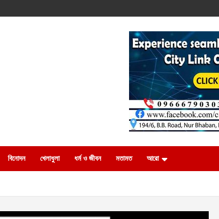
বিনোদন
খেলাধুলা
ধর্ম ও জীবন
মতামত
আরো