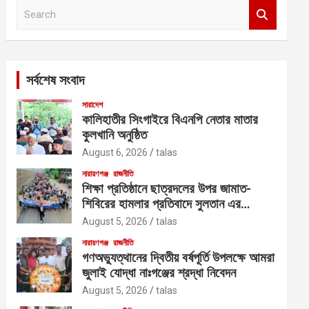
S
e
a
r
c
সর্বশেষ সংবাদ
h
সারাদেশ
কালিহাতীর সিংগাইরে বিএনপি নেতার মাতার
কুলখানি অনুষ্ঠিত
August 6, 2026
talas
নারায়ণগঞ্জ
রাজনীতি
শিক্ষা প্রতিষ্ঠানে ছাত্রদলের উপর জামাত-
শিবিরের হামলার প্রতিবাদে সুলতান এর
নেতৃত্বে বিক্ষোভ
August 5, 2026
talas
নারায়ণগঞ্জ
রাজনীতি
গণঅভ্যুত্থানের দ্বিতীয় বর্ষপূর্তি উপলক্ষে আমরা
জুলাই যোদ্ধা নাঃগঞ্জের শ্রদ্ধা নিবেদন
August 5, 2026
talas