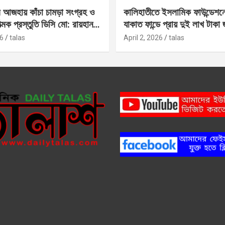
 আজহায় কাঁচা চামড়া সংগ্রহ ও
কালিহাতীতে ইসলামিক ফাউন্ডেশন
াত্মক প্রস্তুতি ডিসি মো: রায়হান
যাকাত ফান্ডে প্রায় দুই লাখ টাকা
6
talas
April 2, 2026
talas