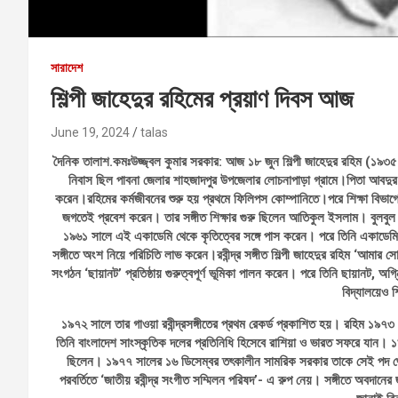
সারাদেশ
শিল্পী জাহেদুর রহিমের প্রয়াণ দিবস আজ
June 19, 2024
talas
দৈনিক তালাশ.কমঃউজ্জ্বল কুমার সরকার: আজ ১৮ জুন শিল্পী জাহেদুর রহিম (১৯৩
নিবাস ছিল পাবনা জেলার শাহজাদপুর উপজেলার লোচনাপাড়া গ্রামে।পিতা আবদুর র
করেন।রহিমের কর্মজীবনের শুরু হয় প্রথমে ফিলিপস কোম্পানিতে।পরে শিক্ষা বিভাগে চ
জগতেই প্রবেশ করেন। তার সঙ্গীত শিক্ষার গুরু ছিলেন আতিকুল ইসলাম। বুলবুল
১৯৬১ সালে এই একাডেমি থেকে কৃতিত্বের সঙ্গে পাস করেন। পরে তিনি একাডেমিতেই 
সঙ্গীতে অংশ নিয়ে পরিচিতি লাভ করেন।রবীন্দ্র সঙ্গীত শিল্পী জাহেদুর রহিম ‘আম
সংগঠন ‘ছায়ানট’ প্রতিষ্ঠায় গুরুত্বপূর্ণ ভূমিকা পালন করেন। পরে তিনি ছায়ানট, 
বিদ্যালয়েও
১৯৭২ সালে তার গাওয়া রবীন্দ্রসঙ্গীতের প্রথম রেকর্ড প্রকাশিত হয়। রহিম ১৯৭
তিনি বাংলাদেশ সাংস্কৃতিক দলের প্রতিনিধি হিসেবে রাশিয়া ও ভারত সফরে যান। ১৯
ছিলেন। ১৯৭৭ সালের ১৬ ডিসেম্বর তৎকালীন সামরিক সরকার তাকে সেই পদ থেকে
পরবর্তিতে ‘জাতীয় রবীন্দ্র সংগীত সম্মিলন পরিষদ’- এ রুপ নেয়। সঙ্গীতে অবদা