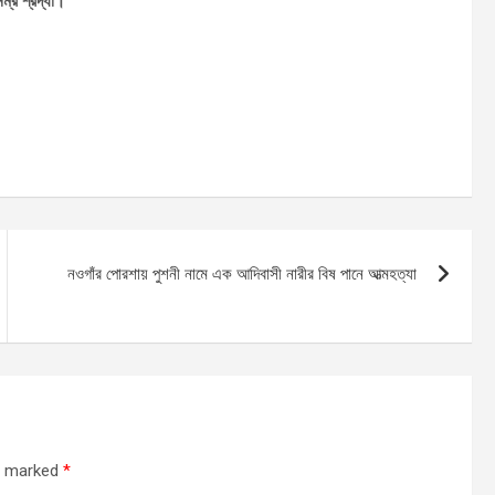
ম্র শ্রদ্ধা।
নওগাঁর পোরশায় পুশনী নামে এক আদিবাসী নারীর বিষ পানে আত্মহত্যা
re marked
*