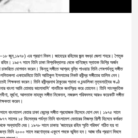
৫–১৮ জুন,১৯৭৮) এর প্রয়াণ দিবস। জাহেদুর রহিমের জন্ম বগুড়া জেলা শহরে। পৈতৃক
হিম। ১৯৫৭ সালে তিনি ঢাকা বিশ্ববিদ্যালয় থেকে বাণিজ্যে স্নাতক ডিগ্রি অর্জন
াকরিতে যোগদান করেন। কিন্তু সঙ্গীতে আগ্রহ বৃদ্ধি পাওয়ায় তিনি শেষপর্যন্তু সঙ্গীত
 ললিতকলা একাডেমিতে তিনি আতিকুল ইসলামের নিকট রবীন্দ্র সঙ্গীতের তালিম নেন।
শিক্ষকতা করেন। তিনি রবীন্দ্রনাথ ঠাকুরের শ্যামা ও চন্ডালিকা নৃত্যনাট্যের কণ্ঠ
ার সোনার বাংলা আমি তোমায় ভালোবাসি’ গানটিকে জনপ্রিয় করে তোলেন। তিনি সাংস্কৃতিক
অগ্নিবীণা, মূর্ছনা, আলতাফ মাহমুদ সঙ্গীত নিকেতন, নজরুল পরিষদসহ আরও কয়েকটি সঙ্গীত
 শিক্ষকতা করেন।
৩ সালে বাংলাদেশ বেতার ঢাকা কেন্দ্রে সঙ্গীত প্রযোজক হিসেবে যোগ দেন। ১৯৭৫ সালে
৭৭ সালের ১৫ ডিসেম্বর পর্যন্ত তিনি বাংলাদেশ বেতারের নিজস্ব শিল্পী হিসেবে কর্মরত
 অব্যাহতি দেয়। ১৯৭৮ সালে ঢাকায় ‘জাহেদুর রহিম স্মৃতি পরিষদ’ গঠিত হয় যা
নের জন্য তিনি ২০০০ সালে মরণোত্তর একুশে পদকে ভূষিত হন। আজ তাঁর প্রয়াণ দিবসে