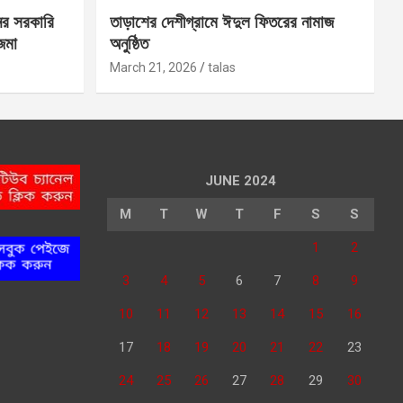
ের সরকারি
তাড়াশের দেশীগ্রামে ঈদুল ফিতরের নামাজ
 জমা
অনুষ্ঠিত
March 21, 2026
talas
JUNE 2024
M
T
W
T
F
S
S
1
2
3
4
5
6
7
8
9
10
11
12
13
14
15
16
17
18
19
20
21
22
23
24
25
26
27
28
29
30