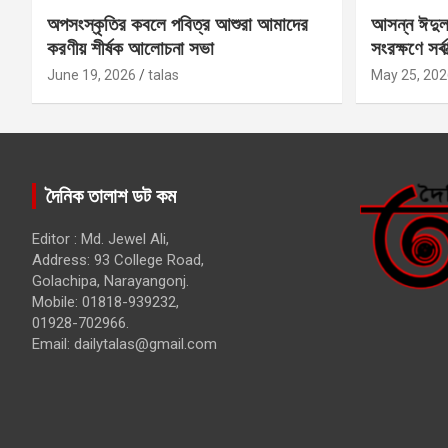
অপসংস্কৃতির কবলে পবিত্র আশুরা আমাদের
আসন্ন ঈদুল
করণীয় শীর্ষক আলোচনা সভা
সংরক্ষণে সর্ব
কবির
June 19, 2026
talas
May 25, 202
দৈনিক তালাশ ডট কম
Editor : Md. Jewel Ali,
Address: 93 College Road,
Golachipa, Narayangonj.
Mobile: 01818-939232,
01928-702966.
Email:
dailytalas@gmail.com