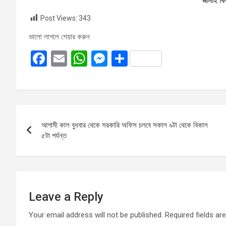
জানাই বিন
Post Views:
343
ভালো লাগলে শেয়ার করুন
F
E
W
M
S
a
m
h
es
h
ce
ail
at
se
ar
b
s
n
e
Post
o
A
g
আগামী কাল বুধবার থেকে সরকারি অফিস চলবে সকাল ৯টা থেকে বিকাল
navigation
o
p
er
৫টা পর্যন্ত
k
p
Leave a Reply
Your email address will not be published.
Required fields a