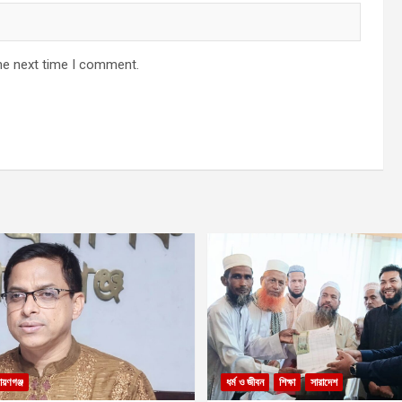
he next time I comment.
ায়ণগঞ্জ
ধর্ম ও জীবন
শিক্ষা
সারাদেশ