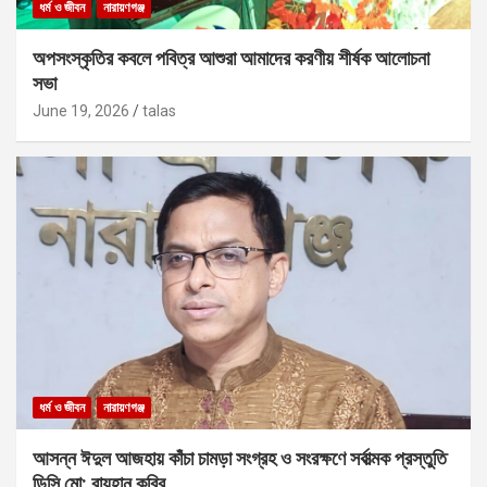
ধর্ম ও জীবন
নারায়ণগঞ্জ
অপসংস্কৃতির কবলে পবিত্র আশুরা আমাদের করণীয় শীর্ষক আলোচনা
সভা
June 19, 2026
talas
ধর্ম ও জীবন
নারায়ণগঞ্জ
আসন্ন ঈদুল আজহায় কাঁচা চামড়া সংগ্রহ ও সংরক্ষণে সর্বাত্মক প্রস্তুতি
ডিসি মো: রায়হান কবির