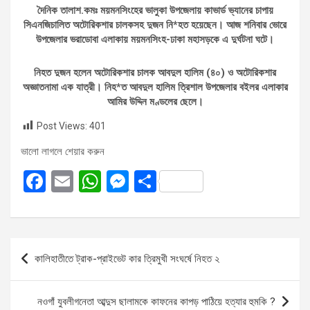
দৈনিক তালাশ.কমঃ ময়মনসিংহের ভালুকা উপজেলায় কাভার্ড ভ্যানের চাপায়
সিএনজিচালিত অটোরিকশার চালকসহ দুজন নি*হত হয়েছেন। আজ শনিবার ভোরে
উপজেলার ভরাডোবা এলাকায় ময়মনসিংহ-ঢাকা মহাসড়কে এ দুর্ঘটনা ঘটে।
নিহত দুজন হলেন অটোরিকশার চালক আবদুল হালিম (৪০) ও অটোরিকশার
অজ্ঞাতনামা এক যাত্রী। নিহ*ত আবদুল হালিম ত্রিশাল উপজেলার বইলর এলাকার
আমির উদ্দিন মণ্ডলের ছেলে।
Post Views:
401
ভালো লাগলে শেয়ার করুন
F
E
W
M
S
a
m
h
es
h
ce
ail
at
se
ar
b
s
n
e
Post
কালিহাতীতে ট্রাক-প্রাইভেট কার ত্রিমুখী সংঘর্ষে নিহত ২
o
A
g
navigation
o
p
er
নওগাঁ যুবলীগনেতা আব্দুস ছালামকে কাফনের কাপড় পাঠিয়ে হত্যার হুমকি ?