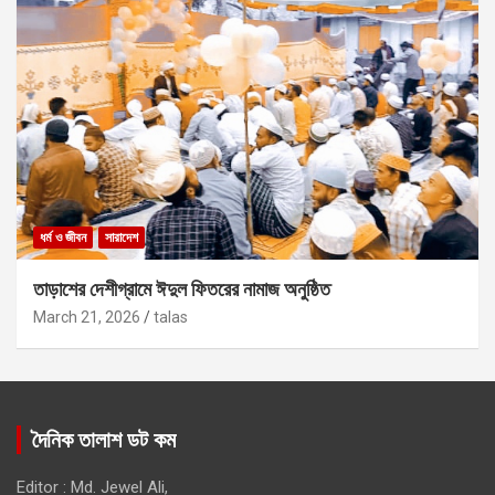
ধর্ম ও জীবন
সারাদেশ
তাড়াশের দেশীগ্রামে ঈদুল ফিতরের নামাজ অনুষ্ঠিত
March 21, 2026
talas
দৈনিক তালাশ ডট কম
Editor : Md. Jewel Ali,