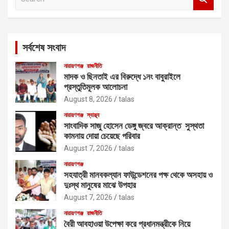
e
a
r
c
সর্বশেষ সংবাদ
h
নারায়ণগঞ্জ
রাজনীতি
মাদক ও ছিনতাই এর বিরুদ্ধে ১নং বাবুরাইলে
প্রস্তুতিমূলক আলোচনা
August 8, 2026
talas
নারায়ণগঞ্জ
স্বাস্থ্য
সাংবাদিক সাজু হোসেন ডেঙ্গু জ্বরে আক্রান্ত সুস্থতা
কামনায় দোয়া চেয়েছে পরিবার
August 7, 2026
talas
নারায়ণগঞ্জ
সহযাত্রী মানবকল্যান ফাউন্ডেশনের পক্ষ থেকে অসহায় ও
দুঃস্থ মানুষের মাঝে উপহার
August 7, 2026
talas
নারায়ণগঞ্জ
রাজনীতি
বৈরী আবহাওয়া উপেক্ষা করে প্রধানমন্ত্রীকে নিয়ে