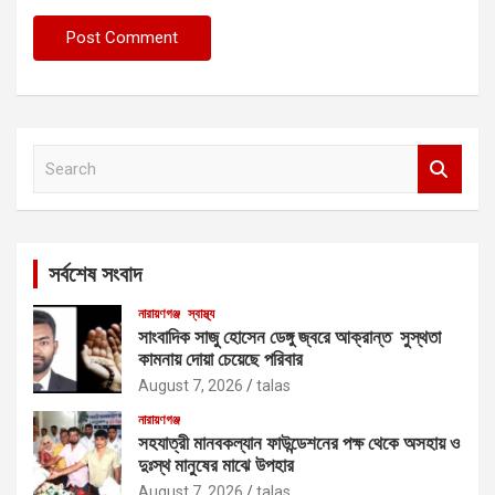
S
e
a
r
c
সর্বশেষ সংবাদ
h
নারায়ণগঞ্জ
স্বাস্থ্য
সাংবাদিক সাজু হোসেন ডেঙ্গু জ্বরে আক্রান্ত সুস্থতা
কামনায় দোয়া চেয়েছে পরিবার
August 7, 2026
talas
নারায়ণগঞ্জ
সহযাত্রী মানবকল্যান ফাউন্ডেশনের পক্ষ থেকে অসহায় ও
দুঃস্থ মানুষের মাঝে উপহার
August 7, 2026
talas