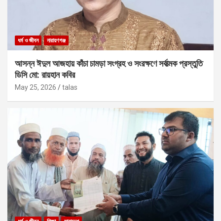
ধর্ম ও জীবন
নারায়ণগঞ্জ
আসন্ন ঈদুল আজহায় কাঁচা চামড়া সংগ্রহ ও সংরক্ষণে সর্বাত্মক প্রস্তুতি
ডিসি মো: রায়হান কবির
May 25, 2026
talas