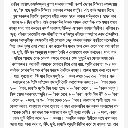
দৈনিক তালাশ.কমঃউজ্জ্বল কুমার সরকার নওগাঁ: নওগাঁ জেলার বিভিন্ন উপজেলায়
টুং, টাং শব্দে মুখরিত বিভিন্ন এলাকার কামার পল্লী। এই শব্দই জানান দিচ্ছে
মুসলমানদের দ্বিতীয় বৃহত্তম ধর্মীয় উৎসব ঈদুল আযহা সন্নিকটে। ঈদের আর
মাত্র ৭-৮ দিন বাকি। তাই কোরবানির ঈদকে সামনে রেখে দিন-রাত সমান তালে
ব্যস্ত সময় পার করছেন নওগাঁ সদরসহ বিভিন্ন এলাকার কামার শিল্পীরা। রবিবার (৯
জুন) রবিবার চকগৌরির হাট হাঁপানিয়া ও বাদিমপুর বলিহার নওহাটার মোড় চৌমাশিয়া
বাজার সরস্বতীপুর কদমতলীর শ্রী শোকেস চন্দ্র কর্মকার কামার পল্লীতে সরেজমিনে
গিয়ে এমন দৃশ্য দেখা গেছে। গত কয়েকদিন ধরেই তারা ভোর থেকে মাঝ রাত পর্যন্ত
দা, ছুরি, বঁটি সহ অন্যান্য সরঞ্জাম তৈরি ও মেরামতের কাজ করছেন। সময় যত
ঘনিয়ে আসছে বেচা-কেনাও বাড়ছে তাদের। শেষ মুহূর্তে দম ফেলার সময় নেই
কামারদের। কয়েকটি কামারের দোকানে গিয়ে দেখা যায়, প্রতি দোকানে ৩-৪ জন
কর্মকার কোরবানির গরু কাটার সরঞ্জাম তৈরিতে ব্যস্ত। তাদের সাথে কথা বলে জানা
যায়, পুরনো দা, বঁটি ধার দিতে মজুরি ১০০ টাকা থেকে ১২৫-১৫০ টাকা। গরু
জবাইয়ের ১৮ ইঞ্চি সাইজের বড় ছুরি তৈরি করতে খরচ হচ্ছে ১৮০০ টাকা থেকে
২০০০ টাকা, চাপাতি প্রতি পিস খরচ হচ্ছে ৮০০ টাকা থেকে ১০০০ টাকার মধ্যে।
নিজ লোহা সরবরাহে মজুরি ৪০০ টাকা থেকে ৬০০ টাকা, প্রতি পিস বঁটি ৩০০ টাকা
থেকে ৬০০ টাকা, দা ৪০০ টাকা থেকে ১২০০ টাকা। আতোয়ার আলী নামে এক
ক্রেতা বলেন, অন্যান্য বারের তুলনায় এ বছর কোরবানির গরু কাটার সরঞ্জামের দাম
অনেক বেশি। গত বছর গরু জবাইয়ের বড় ছুরি ক্রয় করেছি ১৪০০ টাকা, এবার
একই ছুরি বিক্রি হচ্ছে ২০০০ টাকায়। একাধিক কামার শিল্পীদের সঙ্গে কথা বলে
জানা যায়, সারা বছর দা, বঁটি, ছুরি, চাপাতি প্রভৃতি বিক্রি করে যে ব্যবসা হয়, তার