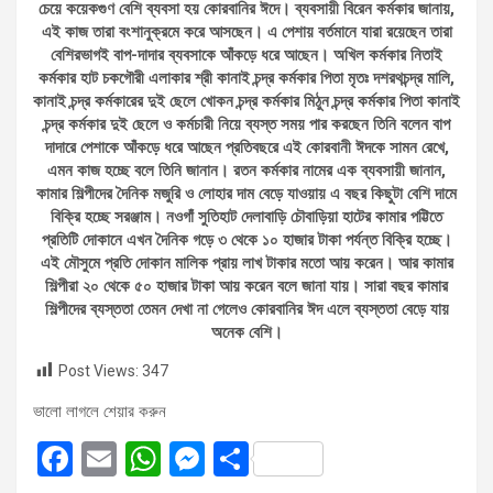
চেয়ে কয়েকগুণ বেশি ব্যবসা হয় কোরবানির ঈদে। ব্যবসায়ী বিরেন কর্মকার জানায়,
এই কাজ তারা বংশানুক্রমে করে আসছেন। এ পেশায় বর্তমানে যারা রয়েছেন তারা
বেশিরভাগই বাপ-দাদার ব্যবসাকে আঁকড়ে ধরে আছেন। অখিল কর্মকার নিতাই
কর্মকার হাট চকগৌরী এলাকার শ্রী কানাই চন্দ্র কর্মকার পিতা মৃতঃ দশরথচন্দ্র মালি,
কানাই চন্দ্র কর্মকারের দুই ছেলে খোকন চন্দ্র কর্মকার মিঠুন চন্দ্র কর্মকার পিতা কানাই
চন্দ্র কর্মকার দুই ছেলে ও কর্মচারী নিয়ে ব্যস্ত সময় পার করছেন তিনি বলেন বাপ
দাদারে পেশাকে আঁকড়ে ধরে আছেন প্রতিবছরে এই কোরবানী ঈদকে সামন রেখে,
এমন কাজ হচ্ছে বলে তিনি জানান। রতন কর্মকার নামের এক ব্যবসায়ী জানান,
কামার শিল্পীদের দৈনিক মজুরি ও লোহার দাম বেড়ে যাওয়ায় এ বছর কিছুটা বেশি দামে
বিক্রি হচ্ছে সরঞ্জাম। নওগাঁ সুতিহাট দেলাবাড়ি চৌবাড়িয়া হাটের কামার পট্টিতে
প্রতিটি দোকানে এখন দৈনিক গড়ে ৩ থেকে ১০ হাজার টাকা পর্যন্ত বিক্রি হচ্ছে।
এই মৌসুমে প্রতি দোকান মালিক প্রায় লাখ টাকার মতো আয় করেন। আর কামার
শিল্পীরা ২০ থেকে ৫০ হাজার টাকা আয় করেন বলে জানা যায়। সারা বছর কামার
শিল্পীদের ব্যস্ততা তেমন দেখা না গেলেও কোরবানির ঈদ এলে ব্যস্ততা বেড়ে যায়
অনেক বেশি।
Post Views:
347
ভালো লাগলে শেয়ার করুন
F
E
W
M
S