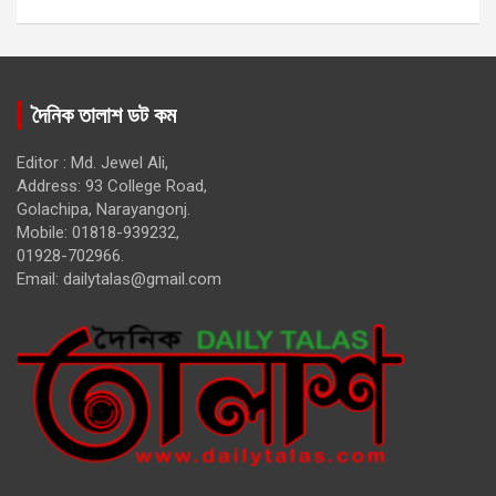
দৈনিক তালাশ ডট কম
Editor : Md. Jewel Ali,
Address: 93 College Road,
Golachipa, Narayangonj.
Mobile: 01818-939232,
01928-702966.
Email:
dailytalas@gmail.com