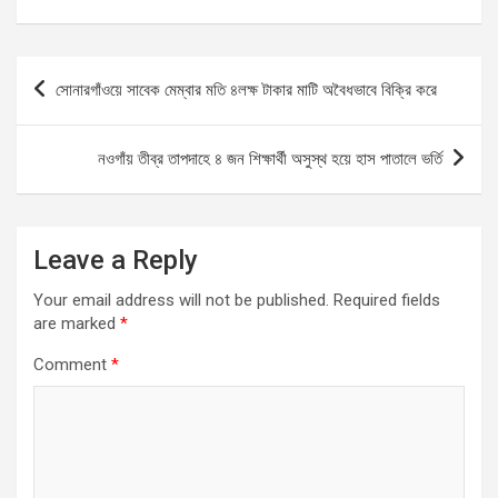
a
m
h
es
h
ce
ail
at
se
ar
b
s
n
e
Post
সোনারগাঁওয়ে সাবেক মেম্বার মতি ৪লক্ষ টাকার মাটি অবৈধভাবে বিক্রি করে
o
A
g
navigation
o
p
er
নওগাঁয় তীব্র তাপদাহে ৪ জন শিক্ষার্থী অসুস্থ হয়ে হাস পাতালে ভর্তি
k
p
Leave a Reply
Your email address will not be published.
Required fields
are marked
*
Comment
*