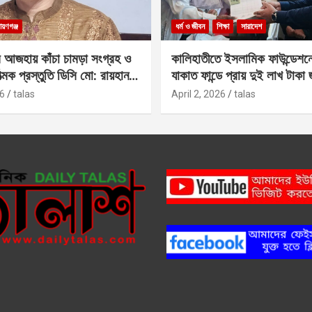
ায়ণগঞ্জ
ধর্ম ও জীবন
শিক্ষা
সারাদেশ
 আজহায় কাঁচা চামড়া সংগ্রহ ও
কালিহাতীতে ইসলামিক ফাউন্ডেশন
াত্মক প্রস্তুতি ডিসি মো: রায়হান
যাকাত ফান্ডে প্রায় দুই লাখ টাকা
6
talas
April 2, 2026
talas