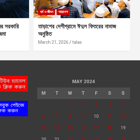
ধর্ম ও জীবন
সারাদেশ
ের সরকারি
তাড়াশের দেশীগ্রামে ঈদুল ফিতরের নামাজ
 জমা
অনুষ্ঠিত
March 21, 2026
talas
MAY 2024
M
T
W
T
F
S
S
1
2
3
4
5
6
7
8
9
10
11
12
13
14
15
16
17
18
19
20
21
22
23
24
25
26