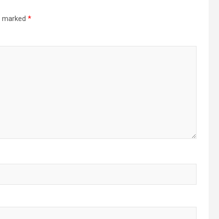
re marked
*