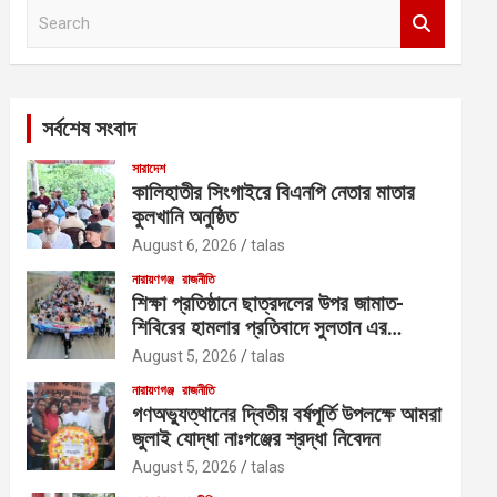
S
e
a
r
c
সর্বশেষ সংবাদ
h
সারাদেশ
কালিহাতীর সিংগাইরে বিএনপি নেতার মাতার
কুলখানি অনুষ্ঠিত
August 6, 2026
talas
নারায়ণগঞ্জ
রাজনীতি
শিক্ষা প্রতিষ্ঠানে ছাত্রদলের উপর জামাত-
শিবিরের হামলার প্রতিবাদে সুলতান এর
নেতৃত্বে বিক্ষোভ
August 5, 2026
talas
নারায়ণগঞ্জ
রাজনীতি
গণঅভ্যুত্থানের দ্বিতীয় বর্ষপূর্তি উপলক্ষে আমরা
জুলাই যোদ্ধা নাঃগঞ্জের শ্রদ্ধা নিবেদন
August 5, 2026
talas