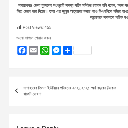
নারায়ণগঞ্জ জেলা যুবদলের সংগ্রামী সদস্য সচিব মশিউর রহমান রনি বলেন, আজ সর
দিয়ে জেলে ভরে দিচ্ছে। তারা এত জুলুম অত্যাচার করার পরও বিএনপিকে দমিয়ে
আন্দোলনে সকলকে শরিক হও
Post Views:
455
ভালো লাগলে শেয়ার করুন
F
E
W
M
S
a
m
h
es
h
ce
ail
at
se
ar
b
s
n
e
Post
o
A
g
সাপাহারের তিলনা ইউনিয়ন পরিষদের ২০২৪,২০২৫ অর্থ বছরের উন্মক্ত
navigation
o
p
er
বাজেট ঘোষণা
k
p