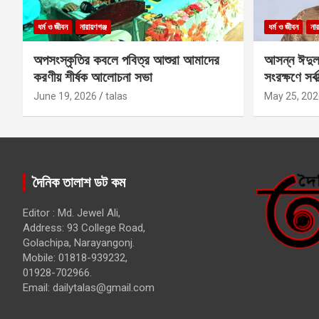
ধর্ম ও জীবন
নারায়ণগঞ্জ
ধর্ম ও জীবন
নার
অপসংস্কৃতির কবলে পবিত্র আশুরা আমাদের
আসন্ন ঈদুল
করণীয় শীর্ষক আলোচনা সভা
সংরক্ষণে সর্ব
কবির
June 19, 2026
talas
May 25, 202
দৈনিক তালাশ ডট কম
Editor : Md. Jewel Ali,
Address: 93 College Road,
Golachipa, Narayangonj.
Mobile: 01818-939232,
01928-702966.
Email:
dailytalas@gmail.com