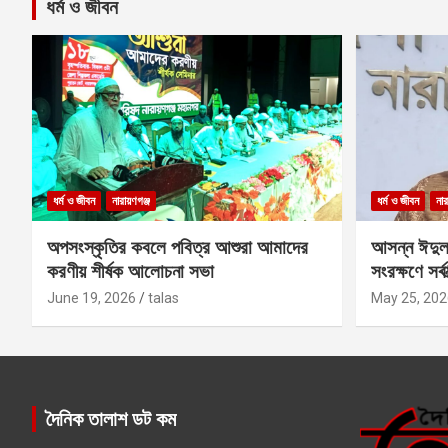
ধর্ম ও জীবন
ধর্ম ও জীবন
নারায়ণগঞ্জ
ধর্ম ও জীবন
নার
অপসংস্কৃতির কবলে পবিত্র আশুরা আমাদের
আসন্ন ঈদুল
করণীয় শীর্ষক আলোচনা সভা
সংরক্ষণে সর্ব
কবির
June 19, 2026
talas
May 25, 202
দৈনিক তালাশ ডট কম