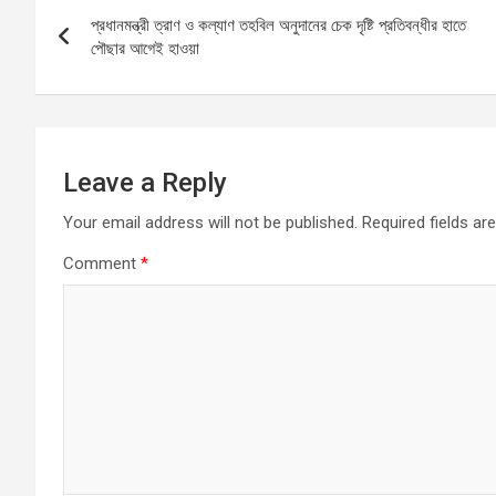
Post
o
A
g
প্রধানমন্ত্রী ত্রাণ ও কল্যাণ তহবিল অনুদানের চেক দৃষ্টি প্রতিবন্ধীর হাতে
navigation
o
p
er
পৌছার আগেই হাওয়া
k
p
Leave a Reply
Your email address will not be published.
Required fields a
Comment
*