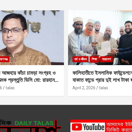
ায়ণগঞ্জ
ধর্ম ও জীবন
শিক্ষা
সারাদেশ
 আজহায় কাঁচা চামড়া সংগ্রহ ও
কালিহাতীতে ইসলামিক ফাউন্ডেশন
াত্মক প্রস্তুতি ডিসি মো: রায়হান
যাকাত ফান্ডে প্রায় দুই লাখ টাকা
6
talas
April 2, 2026
talas