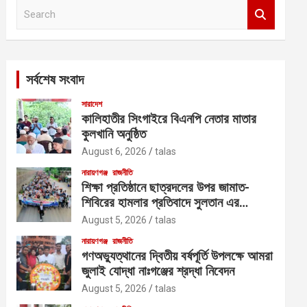
S
e
a
r
c
সর্বশেষ সংবাদ
h
সারাদেশ
কালিহাতীর সিংগাইরে বিএনপি নেতার মাতার
কুলখানি অনুষ্ঠিত
August 6, 2026
talas
নারায়ণগঞ্জ
রাজনীতি
শিক্ষা প্রতিষ্ঠানে ছাত্রদলের উপর জামাত-
শিবিরের হামলার প্রতিবাদে সুলতান এর
নেতৃত্বে বিক্ষোভ
August 5, 2026
talas
নারায়ণগঞ্জ
রাজনীতি
গণঅভ্যুত্থানের দ্বিতীয় বর্ষপূর্তি উপলক্ষে আমরা
জুলাই যোদ্ধা নাঃগঞ্জের শ্রদ্ধা নিবেদন
August 5, 2026
talas