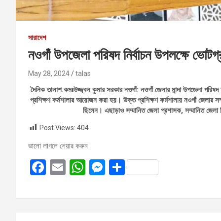
সারাদেশ
নওগাঁ উপজেলা পরিষদ নির্বাচন উপলক্ষে ভোটগ্রহ
May 28, 2024
talas
দৈনিক তালাশ.কমঃউজ্জ্বল কুমার সরকার নওগাঁ: নওগাঁ জেলার মান্দা উপজেলা পরিষদ 
প্রশিক্ষণ কর্মশালার আয়োজন করা হয়। উক্ত প্রশিক্ষণ কর্মশালায় নওগাঁ জেলার স
ছিলেন। এছাড়াও সম্মানিত জেলা প্রশাসক, সম্মানিত জেলা নি
Post Views:
404
ভালো লাগলে শেয়ার করুন
F
E
W
M
S
a
m
h
es
h
ce
ail
at
se
ar
b
s
n
e