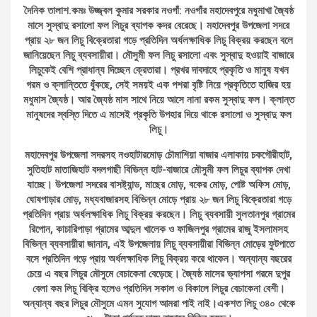
দৈনিক তালাশ.কমঃ উজ্জ্বল কুমার সরকার নওগাঁ: নওগাঁর মহাদেবপুরে মধুমাখা জ্যৈষ্ঠ
মাসে সুস্বাদু রসালো ফল লিচুর ব্যাপক কদর বেরেছে। মহাদেবপুর উপজেলা সদরে
প্রায় ২৮ জন লিচু বিক্রেতারা গড়ে প্রতিদিন অর্ধলক্ষাধিক লিচু বিক্রয় করছেন বলে
জানিয়েছেন লিচু ব্যবসায়ীরা। মৌসুমী ফল লিচু রসালো এবং সুস্বাদু হওয়াই বাজারে
লিচুকেই বেশি প্রাধান্য দিচ্ছেন ক্রেতারা। প্রখর দাবদাহে প্রকৃতি ও মানুষ যখন
গরম ও ক্লান্তিতে ধুঁকছে, সেই সময়ই এক পশরা বৃষ্টি নিয়ে প্রকৃতিতে হাজির হয়
মধুমাস জ্যৈষ্ঠ। আর জ্যৈষ্ঠ মাস সাথে নিয়ে আসে নানা রকম সুস্বাদু ফল। ক্লান্ত
মানুষদের স্বস্তি দিতে এ মাসেই প্রকৃতি উপহার দিয়ে থাকে রসালো ও সুস্বাদু ফল
লিচু।
মহাদেবপুর উপজেলা সদরসহ নওহাটারমোড় চৌমাশিয়া বাজার এলাকায় চকগৌরীহাট,
সুতিহাট মাতাজিহাট বদলগাছী বিভিন্ন হাট-বাজারে মৌসুমী ফল লিচুর ব্যাপক দেখা
যাচ্ছে। উপজেলা সদরের বাসষ্ট্যান্ড, মাছের মোড়, বকের মোড়, পোষ্ট অফিস মোড়,
ঘোষপাড়ার মোড়, মধ্যবাজারসহ বিভিন্ন মোড়ে প্রায় ২৮ জন লিচু বিক্রেতারা গড়ে
প্রতিদিন প্রায় অর্ধলক্ষাধিক লিচু বিক্রয় করছেন। লিচু ব্যবসায়ী সুলতানপুর গ্রামের
রিপোন, কাচারিপাড়া গ্রামের আব্দুল খালেক ও ফাজিলপুর গ্রামের রাজু ইসলামসহ
বিভিন্ন ব্যবসায়ীরা জানান, এই উপজেলায় লিচু ব্যবসায়ীরা বিভিন্ন মোড়ের ফুটপাতে
বসে প্রতিদিন গড়ে প্রায় অর্ধলক্ষাধিক লিচু বিক্রয় করে থাকেন। অন্যান্য বছরের
চেয়ে এ বছর লিচুর মৌসুমে বেচাকেনা বেড়েছে। জ্যৈষ্ঠ মাসের ভ্যাপসা গরমে দুপুর
বেলা কম লিচু বিক্রি হলেও প্রতিদিন সকাল ও বিকালে লিচুর বেচাকেনা বেশী।
অন্যান্য বছর লিচুর মৌসুমে এমন সুযোগ আমরা পাই নাই।একশত লিচু ৩৪০ থেকে