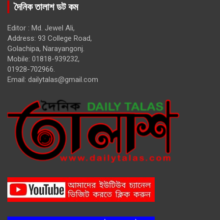
দৈনিক তালাশ ডট কম
Editor : Md. Jewel Ali,
Address: 93 College Road,
Golachipa, Narayangonj.
Mobile: 01818-939232,
01928-702966.
Email:
dailytalas@gmail.com