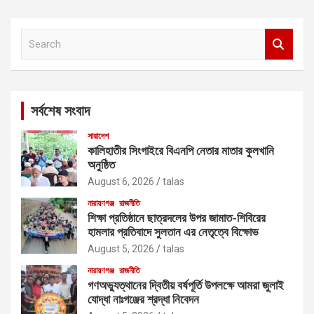
S
e
a
r
c
সর্বশেষ সংবাদ
h
সারাদেশ
কালিহাতীর সিংগাইরে বিএনপি নেতার মাতার কুলখানি
অনুষ্ঠিত
August 6, 2026
talas
নারায়ণগঞ্জ
রাজনীতি
শিক্ষা প্রতিষ্ঠানে ছাত্রদলের উপর জামাত-শিবিরের
হামলার প্রতিবাদে সুলতান এর নেতৃত্বে বিক্ষোভ
August 5, 2026
talas
নারায়ণগঞ্জ
রাজনীতি
গণঅভ্যুত্থানের দ্বিতীয় বর্ষপূর্তি উপলক্ষে আমরা জুলাই
যোদ্ধা নাঃগঞ্জের শ্রদ্ধা নিবেদন