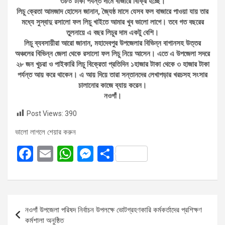
৩৮০ টাকা পর্যন্ত দামে বাজারে বিক্রি হচ্ছে।
লিচু ক্রেতা আমজাদ হোসেন জানান, জ্যৈষ্ঠ মাসে যেসব ফল বাজারে পাওয়া যায় তার
মধ্যে সুস্বাদু রসালো ফল লিচু খাইতে আমার খুব ভালো লাগে। তবে গত বছরের
তুলনায়ে এ বছর লিচুর দাম একটু বেশি।
লিচু ব্যবসায়ীরা আরো জানান, মহাদেবপুর উপজেলার বিভিন্ন বাগানসহ উত্তর
অঞ্চলের বিভিন্ন জেলা থেকে রসালো ফল লিচু নিয়ে আসেন। এতে এ উপজেলা সদরে
২৮ জন খুচরা ও পাইকারি লিচু বিক্রেতা প্রতিদিন ১হাজার টাকা থেকে ৩ হাজার টাকা
পর্যন্ত আয় করে থাকেন। এ আয় দিয়ে তারা সন্তানদের লেখাপড়ার খরচসহ সংসার
চালানোর কাজে ব্যায় করেন।
নওগাঁ।
Post Views:
390
ভালো লাগলে শেয়ার করুন
F
E
W
M
S
a
m
h
es
h
ce
ail
at
se
ar
b
s
n
e
Post
নওগাঁ উপজেলা পরিষদ নির্বাচন উপলক্ষে ভোটগ্রহণকারি কর্মকর্তাদের প্রশিক্ষণ
o
A
g
navigation
কর্মশালা অনুষ্ঠিত