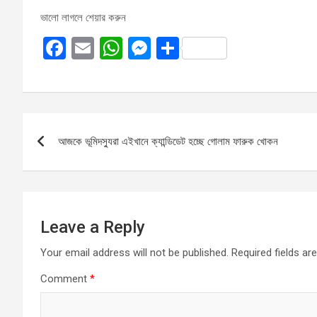
ভালো লাগলে শেয়ার করুন
F
E
W
M
S
a
m
h
es
h
ce
ail
at
se
ar
b
s
n
e
Post
o
A
g
আজকে ভূমিদস্যুরা এইখানে ক্যান্ডিডেট হচ্ছে গোলাম ফারুক খোকন
navigation
o
p
er
k
p
Leave a Reply
Your email address will not be published.
Required fields a
Comment
*