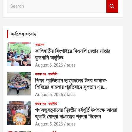
S
e
a
r
c
সর্বশেষ সংবাদ
h
সারাদেশ
কালিহাতীর সিংগাইরে বিএনপি নেতার মাতার
কুলখানি অনুষ্ঠিত
August 6, 2026
talas
নারায়ণগঞ্জ
রাজনীতি
শিক্ষা প্রতিষ্ঠানে ছাত্রদলের উপর জামাত-
শিবিরের হামলার প্রতিবাদে সুলতান এর
নেতৃত্বে বিক্ষোভ
August 5, 2026
talas
নারায়ণগঞ্জ
রাজনীতি
গণঅভ্যুত্থানের দ্বিতীয় বর্ষপূর্তি উপলক্ষে আমরা
জুলাই যোদ্ধা নাঃগঞ্জের শ্রদ্ধা নিবেদন
August 5, 2026
talas