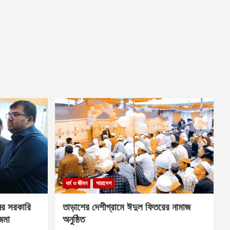
ধর্ম ও জীবন
সারাদেশ
ের সরকারি
তাড়াশের দেশীগ্রামে ঈদুল ফিতরের নামাজ
 জমা
অনুষ্ঠিত