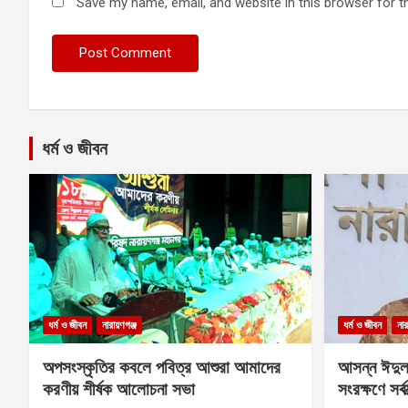
Save my name, email, and website in this browser for t
ধর্ম ও জীবন
ধর্ম ও জীবন
নারায়ণগঞ্জ
ধর্ম ও জীবন
নার
অপসংস্কৃতির কবলে পবিত্র আশুরা আমাদের
আসন্ন ঈদুল
করণীয় শীর্ষক আলোচনা সভা
সংরক্ষণে সর্ব