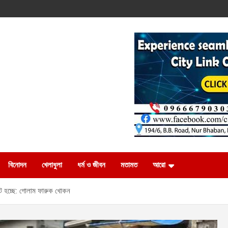
বিনোদন
খেলাধুলা
ধর্ম ও জীবন
মতামত
আরো
ডেট হচ্ছে: গোলাম ফারুক খোকন