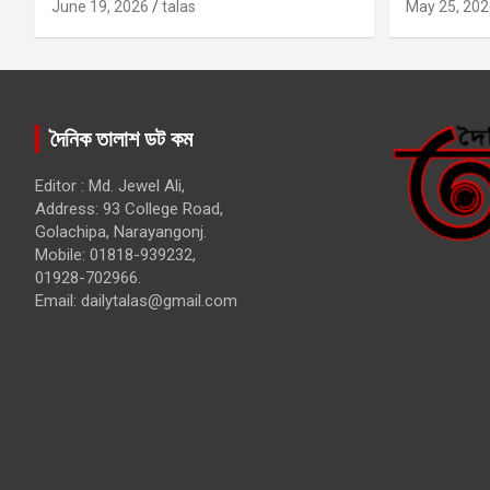
কবির
June 19, 2026
talas
May 25, 202
দৈনিক তালাশ ডট কম
Editor : Md. Jewel Ali,
Address: 93 College Road,
Golachipa, Narayangonj.
Mobile: 01818-939232,
01928-702966.
Email:
dailytalas@gmail.com