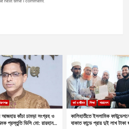
he next time I comment.
ায়ণগঞ্জ
ধর্ম ও জীবন
শিক্ষা
সারাদেশ
 আজহায় কাঁচা চামড়া সংগ্রহ ও
কালিহাতীতে ইসলামিক ফাউন্ডেশন
াত্মক প্রস্তুতি ডিসি মো: রায়হান
যাকাত ফান্ডে প্রায় দুই লাখ টাকা