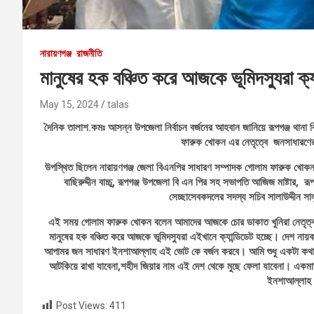
নারায়ণগঞ্জ
রাজনীতি
মানুষের হক বঞ্চিত করে আজকে ভূমিদস্যুরা ক্
May 15, 2024
talas
দৈনিক তালাশ.কমঃ আসন্ন উপজেলা নির্বাচন বর্জনের আহবান জানিয়ে রূপগঞ্জ থান
ফারুক খোকন এর নেতৃত্বে জনসাধারণের
উপস্থিত ছিলেন নারায়ণগঞ্জ জেলা বিএনপির সাধারণ সম্পাদক গোলাম ফারুক খোকন, 
বাছিরুদ্দীন বাচ্চু, রূপগঞ্জ উপজেলা বি এন পির সহ সভাপতি আজিজ মাষ্টার
সেচ্ছাসেবকদলের সদস্য সচিব সালাউদ্দীন সালু
এই সময় গোলাম ফারুক খোকন বলেন আমাদের আজকে চোর ডাকাত খুনিরা নেতৃত্ব দি
মানুষের হক বঞ্চিত করে আজকে ভূমিদস্যুরা এইখানে ক্যান্ডিডেট হচ্ছে। দেশ নায়
আপামর জন সাধারণ ইনশাআল্লাহ এই ভোট কে বর্জন করবে। আমি শুধু একটা কথা বলত
আটকিয়ে রাখা যাবেনা,শহীদ জিয়ার নাম এই দেশ থেকে মুছে ফেলা যাবেনা। একমাত
ইনশাআল্লাহ গ
Post Views:
411