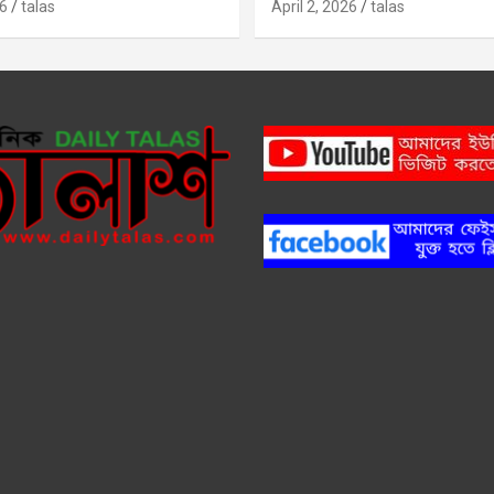
6
talas
April 2, 2026
talas