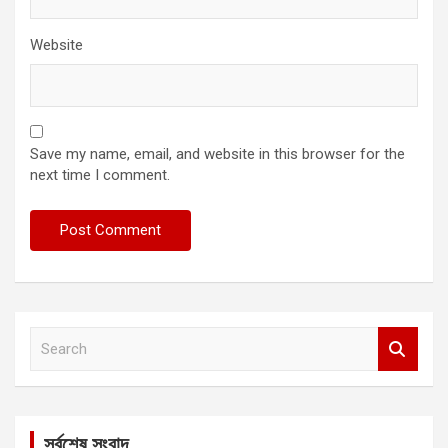
Website
Save my name, email, and website in this browser for the
next time I comment.
S
e
a
r
c
সর্বশেষ সংবাদ
h