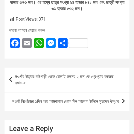
হাজার ৩৭৩ জন। এর মধ্যে ছাত্র সংখ্যা ৯৪ হাজার ৮৪১ জন এবং ছাত্রী সংখ্যা
৩১ হাজার ৫৩২ জন।
Post Views:
371
ভালো লাগলে শেয়ার করুন
F
E
W
M
S
a
m
h
es
h
ce
ail
at
se
ar
b
s
n
e
Post
নওগাঁর উত্তর কষ্টগাড়ী থেকে চোলাই মদসহ ২ জন কে গ্রেপ্তার করেছে
o
A
g
navigation
র‌্যাব-৫
o
p
er
k
p
নওগাঁ নিখোঁজের ১দিন পরে আমবাগান থেকে দিন আলেফ উদ্দিনে মৃতদেহ উদ্ধার
Leave a Reply