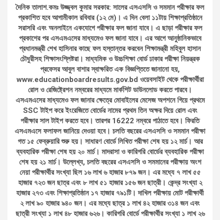
দৈনিক তালাশ.কমঃ উজ্জ্বল কুমার সরকার: সালের এসএসসি ও সমমান পরীক্ষার ফল
প্রকাশিত হবে আগামীকাল রবিবার (১২ মে)। এ দিন বেলা ১১টায় শিক্ষাপ্রতিষ্ঠানে
সরাসরি এবং অনলাইনে একযোগে পরীক্ষার ফল জানা যাবে। এ ছাড়া পরীক্ষার ফল
প্রকাশের পর এসএমএসের মাধ্যমেও ফল জানা যাবে। এর আগে আনুষ্ঠানিকভাবে
প্রধানমন্ত্রী শেখ হাসিনার কাছে ফল হস্তান্তর করবেন শিক্ষামন্ত্রী মহিবুল হাসান
চৌধুরীসহ শিক্ষাসংশ্লিষ্টরা। মাধ্যমিক ও উচ্চশিক্ষা বোর্ড ঢাকার পরীক্ষা নিয়ন্ত্রক
প্রফেসর আবুল বাশার স্বাক্ষরিত এক বিজ্ঞপ্তিতে জানানো হয়,
www.educationboardresults.gov.bd ওয়েবসাইট থেকে পরীক্ষার্থীরা
রোল ও রেজিষ্ট্রেশন নম্বরের মাধ্যমে মার্কশিট ডাউনলোড করতে পারবে।
এসএমএসের মাধ্যমেও ফল জানার ক্ষেত্রে মোবাইলের মেসেজ অপশনে গিয়ে প্রথমে
SSC টাইপ করে ইংরেজিতে বোর্ডের নামের প্রথম তিন অক্ষর দিয়ে রোল এবং
পরীক্ষার সাল টাইপ করতে হবে। তারপর 16222 নম্বরে পাঠাতে হবে। ফিরতি
এসএমএসে ফলাফল জানিয়ে দেওয়া হবে। চলতি বছরের এসএসসি ও সমমান পরীক্ষা
গত ১৫ ফেব্রুয়ারি শুরু হয়। সাধারণ বোর্ডে লিখিত পরীক্ষা শেষ হয় ১২ মার্চ। আর
ব্যবহারিক পরীক্ষা শেষ হয় ২০ মার্চ। মাদরাসা ও কারিগরি বোর্ডের ব্যবহারিক পরীক্ষা
শেষ হয় ২১ মার্চ। উল্লেখ্য, চলতি বছরের এসএসসি ও সমমানের পরীক্ষায় অংশ
নেয়া পরীক্ষার্থীর সংখ্যা ছিল ১৬ লাখ ৬ হাজার ৮৭৯ জন। এর মধ্যে ৭ লাখ ৫৫
হাজার ৭২৩ জন ছাত্র এবং ৮ লাখ ৫১ হাজার ১৫৬ জন ছাত্রী। কেন্দ্র সংখ্যা ২
হাজার ২৭৩ এবং শিক্ষাপ্রতিষ্ঠান ১৭ হাজার ৭৯১টি। দাখিল পরীক্ষায় মোট পরীক্ষার্থী
২ লাখ ৯০ হাজার ৯৪০ জন। এর মধ্যে ছাত্র ১ লাখ ৪২ হাজার ৩১৪ জন এবং
ছাত্রী সংখ্যা ১ লাখ ৪৮ হাজার ৬২৬। কারিগরি বোর্ডে পরীক্ষার্থীর সংখ্যা ১ লাখ ২৬