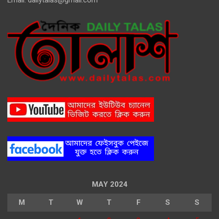
Email:
dailytalas@gmail.com
MAY 2024
M
T
W
T
F
S
S