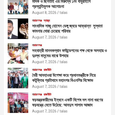
মাদক ও ছিনতাই এর বিরুদ্ধে ১নং বাবুরাইলে
প্রস্তুতিমূলক আলোচনা
August 8, 2026
talas
নারায়ণগঞ্জ
স্বাস্থ্য
সাংবাদিক সাজু হোসেন ডেঙ্গু জ্বরে আক্রান্ত সুস্থতা
কামনায় দোয়া চেয়েছে পরিবার
August 7, 2026
talas
নারায়ণগঞ্জ
সহযাত্রী মানবকল্যান ফাউন্ডেশনের পক্ষ থেকে অসহায় ও
দুঃস্থ মানুষের মাঝে উপহার
August 7, 2026
talas
নারায়ণগঞ্জ
রাজনীতি
বৈরী আবহাওয়া উপেক্ষা করে প্রধানমন্ত্রীকে নিয়ে
কটূক্তির প্রতিবাদে মহানগর বিএনপির বিক্ষোভ
August 7, 2026
talas
নারায়ণগঞ্জ
রাজনীতি
ষড়যন্ত্রকারীদের ইন্ধনে একটি বিশেষ দল নানা ধরণের
ষড়যন্ত্রে মেতে উঠেছে: আবদুস সালাম আজাদ
August 7, 2026
talas