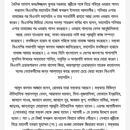
দৈনিক তালাশ.কমঃউজ্জ্বল কুমার সরকার: স্ত্রীকে সঙ্গে নিয়ে পবিত্র ওমরাহ পালন
করলেন বিএনপির মহাসচিব মির্জা ফখরুল ইসলাম আলমগীর। শনিবার এশার
নামাজের পর বিএনপি মহাসচিব ও তার সহধর্মিনী রাহাত আরা বেগম ওমরাহ পালন
করেন। বিএনপির মিডিয়া সেলের সদস্য শায়রুল কবির খান বলেন, মহাসচিব শনিবার
এশার নামাজের পর ওমরাহ পালন করেছেন। ওমরাহ পালনের যেসব আনুষ্ঠানিকতা
আছে যেমন তাওয়াফ করা, সাফা-মারওয়ায় সাঈ করা প্রভৃতি কাজ সম্পন্ন
করেছেন। মসজিদুল হারাম বা হারাম শরিফে তারা নামাজ আদায় করেছেন। মক্কা
বিএনপির সভাপতি আবুল কালাম আজাদ জানিয়েছেন, মহাসচিব মসজিদুল হারামে
নামাজ আদায় করেছেন। এ সময় তিনি বাংলাদেশ ও দেশের জনগণের পাশাপাশি
মুসলিম উম্মাহর অব্যাহত শান্তি, সমৃদ্ধি ও অগ্রগতি কামনা করে দোয়া করেন।
বিএনপি চেয়ারপারসন বেগম খালেদা জিয়া, ভারপ্রাপ্ত চেয়ারম্যান তারেক রহমানসহ
দলের নেতাকর্মীদের জন্য আল্লাহ্‌র কাছে রহমত চেয়ে দোয়া করেন বিএনপি
মহাসচিব।
আবুল কালাম আজাদ বলেন, রোববার তারা মক্কায় আছেন। মক্কায় বিভিন্ন
ঐতিহাসিক স্থানসমূহ যেমন, আরাফাত ময়দান, মিনা-মুজদালিফা, মোকামে ইব্রাহিম,
জাবালে সাওর, জাবালে রহমত, জাবালে নুর, জমজম কূপ, মসজিদে নামিরা, মক্কা
জাদুঘর, জান্নাতুল মোয়াল্লা প্রভৃতি ঐতিহাসিক স্থানে যাবেন। এরপর আগামীকাল
(সোমবার) তারা মক্কা থেকে জেদ্দা যাবেন। আগামী ৮ মে ঢাকার উদ্দেশে রওনা
হবেন। গত ২ মে মির্জা ফখরুল বাংলাদেশ বিমানে মদিনা পৌঁছেন। সেখানে স্ত্রীকে
নিয়ে মহানবী হযরত মুহাম্মদ (সা.) এর রওজা মোবারক জিয়ারত করেন। শুক্রবার