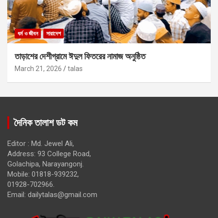
ধর্ম ও জীবন
সারাদেশ
তাড়াশের দেশীগ্রামে ঈদুল ফিতরের নামাজ অনুষ্ঠিত
March 21, 2026
talas
দৈনিক তালাশ ডট কম
Editor : Md. Jewel Ali,
Address: 93 College Road,
Golachipa, Narayangonj.
Mobile: 01818-939232,
01928-702966.
Email:
dailytalas@gmail.com