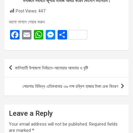
মসজিদে নববিতে জুম্মার নামাজ আদায় করেন বিএনপি মহাসচিব।
Post Views:
447
ভালো লাগলে শেয়ার করুন
F
E
W
M
S
a
m
h
es
h
ce
ail
at
se
ar
b
s
n
e
Post
কালিহাতী উপজেলা নির্বাচনে-আনোয়ার আখতার ও বৃষ্টি
o
A
g
navigation
o
p
er
পোরশায় বিভিন্ন এতিমখানায় ৩৬ লক্ষ চব্বিশ হাজার টাকা চেক বিতরণ
k
p
Leave a Reply
Your email address will not be published.
Required fields
are marked
*