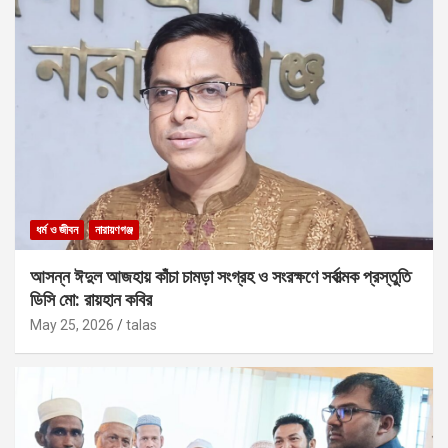
ধর্ম ও জীবন
নারায়ণগঞ্জ
আসন্ন ঈদুল আজহায় কাঁচা চামড়া সংগ্রহ ও সংরক্ষণে সর্বাত্মক প্রস্তুতি
ডিসি মো: রায়হান কবির
May 25, 2026
talas