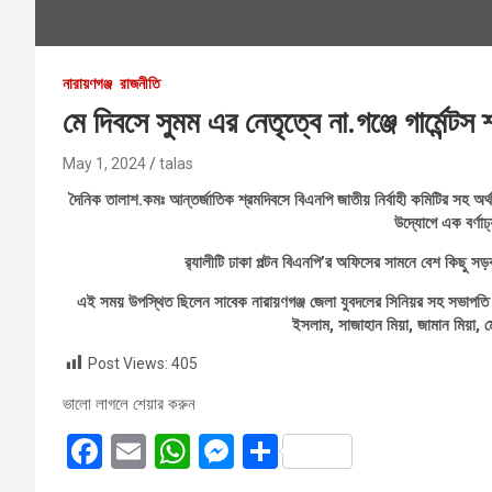
নারায়ণগঞ্জ
রাজনীতি
মে দিবসে সুমম এর নেতৃত্বে না.গঞ্জে গার্মেন্টস 
May 1, 2024
talas
দৈনিক তালাশ.কমঃ আন্তর্জাতিক শ্রমদিবসে বিএনপি জাতীয় নির্বাহী কমিটির সহ অর্থন
উদ্যোগে এক বর্ণা
র‌্যালীটি ঢাকা পল্টন বিএনপি’র অফিসের সামনে বেশ কিছু সড়
এই সময় উপস্থিত ছিলেন সাবেক নারায়ণগঞ্জ জেলা যুবদলের সিনিয়র সহ সভাপতি
ইসলাম, সাজাহান মিয়া, জামান মিয়া, 
Post Views:
405
ভালো লাগলে শেয়ার করুন
F
E
W
M
S
a
m
h
es
h