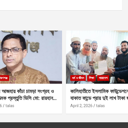
ায়ণগঞ্জ
ধর্ম ও জীবন
শিক্ষা
সারাদেশ
 আজহায় কাঁচা চামড়া সংগ্রহ ও
কালিহাতীতে ইসলামিক ফাউন্ডেশন
াত্মক প্রস্তুতি ডিসি মো: রায়হান
যাকাত ফান্ডে প্রায় দুই লাখ টাকা
6
talas
April 2, 2026
talas