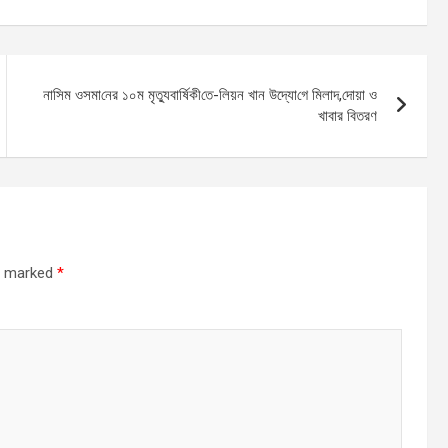
না‌সিম ওসমা‌নের ১০ম মৃত‌্যুবা‌র্ষিকী‌তে-লিয়ন খান উদ্যো‌গে মিলাদ,দোয়া ও
খাবার বিতরণ
re marked
*