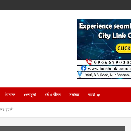
বিনোদন
খেলাধুলা
ধর্ম ও জীবন
মতামত
আরো
ের র‌্যালী