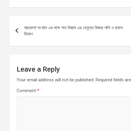
ce
ail
at
se
ar
b
s
n
e
Post
o
A
g
প্রত্যাশা সংগঠন এর পক্ষে শাহ নিজাম এর নেতৃত্বে বিশুদ্ধ পানি ও ক্যাপ
navigation
o
p
er
বিতরণ
k
p
Leave a Reply
Your email address will not be published.
Required fields a
Comment
*