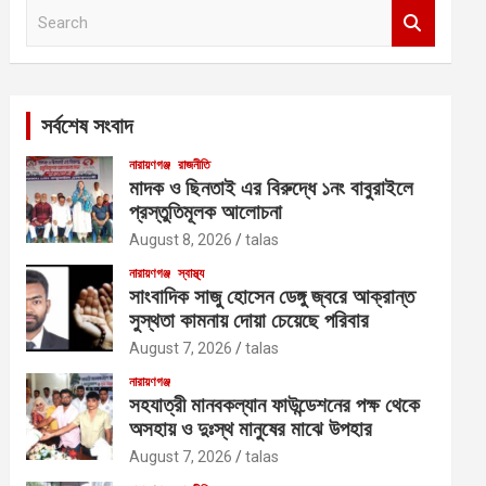
S
e
a
r
c
সর্বশেষ সংবাদ
h
নারায়ণগঞ্জ
রাজনীতি
মাদক ও ছিনতাই এর বিরুদ্ধে ১নং বাবুরাইলে
প্রস্তুতিমূলক আলোচনা
August 8, 2026
talas
নারায়ণগঞ্জ
স্বাস্থ্য
সাংবাদিক সাজু হোসেন ডেঙ্গু জ্বরে আক্রান্ত
সুস্থতা কামনায় দোয়া চেয়েছে পরিবার
August 7, 2026
talas
নারায়ণগঞ্জ
সহযাত্রী মানবকল্যান ফাউন্ডেশনের পক্ষ থেকে
অসহায় ও দুঃস্থ মানুষের মাঝে উপহার
August 7, 2026
talas