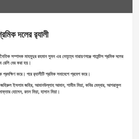
শ্রমিক দলের র‌্যালী
ৈতিক সম্পাদক মাহমুদুর রহমান সুমন এর নেতৃত্বে নারায়ণগঞ্জে গার্মেন্টস শ্রমিক দলের
ঢ্য রেলি বের করা হয়।
ক প্রদক্ষিণ করে। পরে র‌্যালীটি শ্রমিক সমাবেশে প্রবেশ করে।
 জহিরুল ইসলাম জহির, আমানউল্লাহ আমান, শামীম মিয়া, কবির মেম্বার, আশরাফুল
মোক্তার হোসেন, রতন মিয়া, হাসান মিয়া।