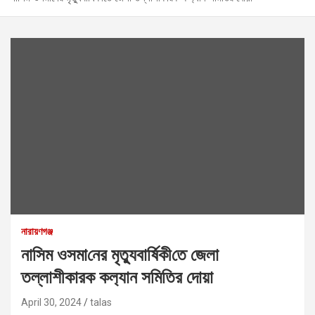
নারায়ণগঞ্জ
না‌সিম ওসমা‌নের মৃত‌্যুবা‌র্ষিকী‌তে জেলা
তল্লাশীকারক কল‌্যান স‌মি‌তির দোয়া
April 30, 2024
talas