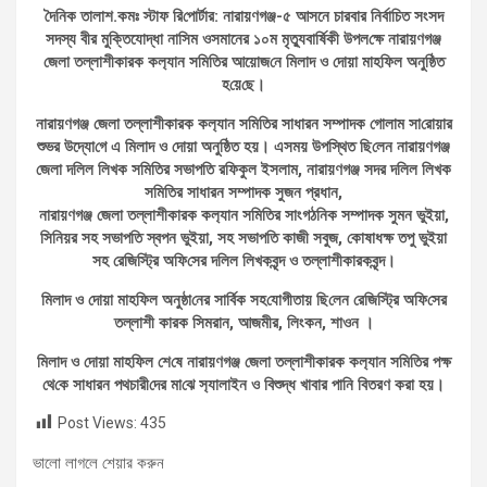
দৈনিক তালাশ.কমঃ স্টাফ রি‌পোর্টার: নারায়ণগঞ্জ-৫ আসনে চারবার নির্বাচিত সংসদ
সদস্য বীর মুক্তিযোদ্ধা নাসিম ওসমানের ১০ম মৃত্যুবার্ষিকী উপল‌ক্ষে নারায়ণগঞ্জ
জেলা তল্লাশীকারক কল‌্যান স‌মি‌তির আয়োজ‌নে মিলাদ ও দোয়া মাহ‌ফিল অনু‌ষ্ঠিত
হ‌য়ে‌ছে।
নারায়ণগঞ্জ জেলা তল্লাশীকারক কল‌্যান স‌মি‌তির সাধারন সম্পাদক গোলাম সা‌রোয়ার
শুভর উদ্যো‌গে এ মিলাদ ও দোয়া অনু‌ষ্ঠিত হ‌য়। এসময় উপ‌স্থিত ছি‌লেন নারায়ণগঞ্জ
জেলা দ‌লিল লিখক স‌মি‌তির সভাপ‌তি র‌ফিকুল ইসলাম, নারায়ণগঞ্জ সদর দ‌লিল লিখক
স‌মি‌তির সাধারন সম্পাদক সুজন প্রধান,
নারায়ণগঞ্জ জেলা তল্লাশীকারক কল‌্যান স‌মি‌তির সাংগঠ‌নিক সম্পাদক সুমন ভুইয়া,
সি‌নিয়র সহ সভাপ‌তি স্বপন ভুইয়া, সহ সভাপ‌তি কাজী সবুজ, কোষাধক্ষ তপু ভুইয়া
সহ রে‌জি‌স্ট্রি অ‌ফি‌সের দ‌লিল লিখকবৃন্দ ও তল্লাশীকারকবৃন্দ।
মিলাদ ও দোয়া মাহ‌ফিল অনুষ্ঠা‌নের সা‌র্বিক সহ‌যোগীতায় ছি‌লেন রে‌জি‌স্ট্রি অ‌ফি‌সের
তল্লাশী কারক সিমরান, আজমীর, লিংকন, শাওন ।
মিলাদ ও দোয়া মাহ‌ফিল শে‌ষে নারায়ণগঞ্জ জেলা তল্লাশীকারক কল‌্যান স‌মি‌তির পক্ষ
থে‌কে সাধারন পথচারী‌দের মা‌ঝে স‌্যালাইন ও বিশুদ্ধ খাবা‌র পা‌নি বিতরণ করা হয়।
Post Views:
435
ভালো লাগলে শেয়ার করুন