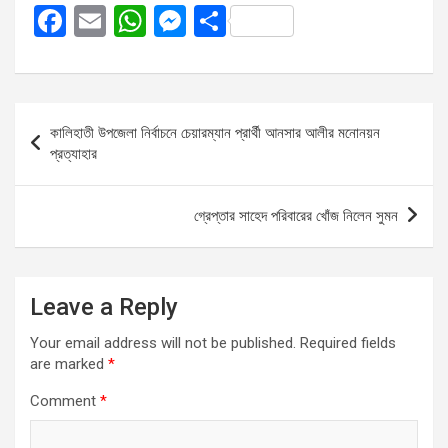
F
E
W
M
S
a
m
h
es
h
ce
ail
at
se
ar
b
s
n
e
Post
কালিহাতী উপজেলা নির্বাচনে চেয়ারম্যান প্রার্থী আনসার আলীর মনোনয়ন
o
A
g
navigation
প্রত্যাহার
o
p
er
k
p
গ্রেপ্তার সাহেদ পরিবারের খোঁজ নিলেন সুমন
Leave a Reply
Your email address will not be published.
Required fields
are marked
*
Comment
*