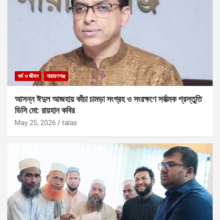
ধর্ম ও জীবন
নারায়ণগঞ্জ
আসন্ন ঈদুল আজহায় কাঁচা চামড়া সংগ্রহ ও সংরক্ষণে সর্বাত্মক প্রস্তুতি
ডিসি মো: রায়হান কবির
May 25, 2026
talas