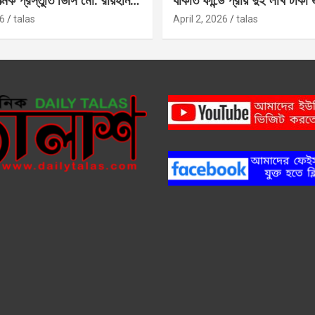
াত্মক প্রস্তুতি ডিসি মো: রায়হান
যাকাত ফান্ডে প্রায় দুই লাখ টাকা
6
talas
April 2, 2026
talas