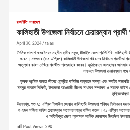
রাজনীতি
সারাদেশ
কালিহাতী উপজেলা নির্বাচনে চেয়ারম্যান প্রা
April 30, 2024
talas
দৈনিক তালাশ.কমঃ সৈয়দ মহসীন হাবীব সবুজ, টাঙ্গাইল জেলা প্রতিনিধি: কালিহাতী উ
করেন। মঙ্গলবার (৩০ এপ্রিল) কালিহাতী উপজেলা পরিষদের নির্বাচনে প্রার্থীতা প
অসুস্থার কারণ দেখিয়ে প্রার্থীতা প্রত‍্যাহার করেন। মুঠোফোনে আলহাজ্ব আনসার
মাধ‍্যমে উপজেলা চেয়ারম্যান পদে ব
কৃষক শ্রমিক জনতা লীগের কেন্দ্রীয় কমিটির অন্যতম সদস্য এবং দলটির সভাপতি 
মনসুর আজাদ সিদ্দিকী, উপজেলা আওয়ামী লীগের সাধারণ সম্পাদক ও সাবেক ভাইস চ
মুক্তিযোদ্
উল্লেখ্য, গত ২১ এপ্রিল টাঙ্গাইল জেলার কালিহাতী উপজেলা পরিষদ নির্বাচনের মনোন
ও ২জন মহিলা ভাইস চেয়ারম্যান মনোনয়নপত্র দাখিল করেন। ২১ এপ্রিল মনোনয়নপত
ও অতিরিক্ত জেলা প্রশাসক সার্বিক মোহাম্মদ জিয়াউল ইসলাম 
Post Views:
390