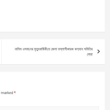
না‌সিম ওসমা‌নের মৃত‌্যুবা‌র্ষিকী‌তে জেলা তল্লাশীকারক কল‌্যান স‌মি‌তির
দোয়া
re marked
*