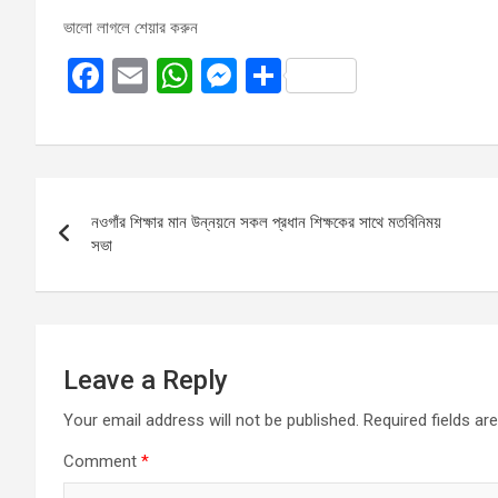
ভালো লাগলে শেয়ার করুন
F
E
W
M
S
a
m
h
es
h
ce
ail
at
se
ar
b
s
n
e
Post
o
A
g
নওগাঁর শিক্ষার মান উন্নয়নে সকল প্রধান শিক্ষকের সাথে মতবিনিময়
navigation
o
p
er
সভা
k
p
Leave a Reply
Your email address will not be published.
Required fields a
Comment
*