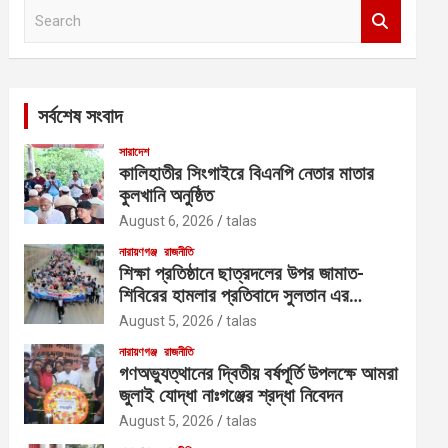
S
e
a
r
c
সর্বশেষ সংবাদ
h
সারাদেশ
কালিহাতীর সিংগাইরে বিএনপি নেতার মাতার
কুলখানি অনুষ্ঠিত
August 6, 2026
talas
নারায়ণগঞ্জ
রাজনীতি
শিক্ষা প্রতিষ্ঠানে ছাত্রদলের উপর জামাত-
শিবিরের হামলার প্রতিবাদে সুলতান এর
নেতৃত্বে বিক্ষোভ
August 5, 2026
talas
নারায়ণগঞ্জ
রাজনীতি
গণঅভ্যুত্থানের দ্বিতীয় বর্ষপূর্তি উপলক্ষে আমরা
জুলাই যোদ্ধা নাঃগঞ্জের শ্রদ্ধা নিবেদন
August 5, 2026
talas