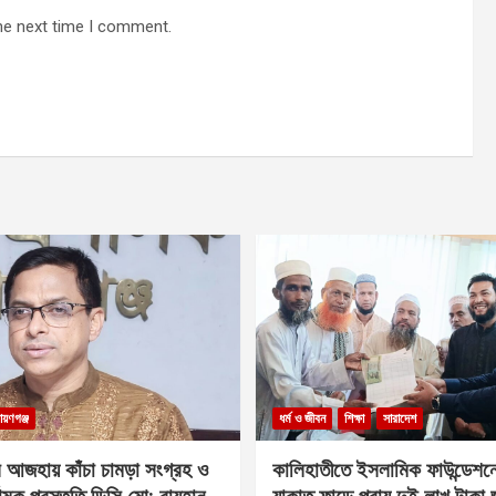
he next time I comment.
ায়ণগঞ্জ
ধর্ম ও জীবন
শিক্ষা
সারাদেশ
 আজহায় কাঁচা চামড়া সংগ্রহ ও
কালিহাতীতে ইসলামিক ফাউন্ডেশন