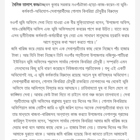
দৈনিক তালাশ.কমঃ
উজ্জ্বল কুমার সরকার নওগাঁঃটাকা-ছাড়া-কাজ-করেন-না ভূমি-
কর্মকর্তা-অভিযোগ-সেবাপ্রার্থীদের গোলাম কিবরিয়া চৌধুরীর বিরুদ্ধে
নওগাঁ ভূমি অফিসে সেবা নিতে যাওয়া এক বীর মুক্তিযোদ্ধা বলেন, ‘উপজেলা অফিস,
সাব-রেজিস্ট্রি অফিস এবং ভূমি অফিসগুলো কবরের পাশে করা উচিত। যাতে করে
এসব দুর্নীতিবাজ কর্মকর্তা-কর্মচারীরা ঘুষ নেয়া এবং সাধারণ মানুষদের হয়রানি করার
আগে মৃত্যুর কথা স্মরণ করতে পারে।’
জমি খারিজ করে দেয়ার কথা বলে এক সেবাগ্রহীতার কাছ থেকে নিচ্ছেন পাঁচ হাজার
টাকা। আর যিনি টাকা নিচ্ছেন তিনি নওগাঁর পত্নীতলা উপজেলার নজিপুর-পাটিচরা
ইউনিয়ন ভূমি অফিসের প্রসেস সার্ভার গোলাম কিবরিয়া চৌধুরী। সম্প্রতি এমন
লেনদেনের কিছু ছবি ধারণ করেছেন নিউজবাংলার প্রতিবেদক। শুধু এই একটি
অভিযোগই নয়, এ ভূমি কর্মকর্তার বিরুদ্ধে রয়েছে অঢেল ঘুষ বাণিজ্যের অভিযোগ।
সেবাপ্রার্থীরা জানান, গোলাম কিবরিয়া চৌধুরী চাকরিতে যোগদানের পর থেকেই ভূমি
অফিসে তার আধিপত্য বিস্তার করে আসছেন। চাহিদামতো ঘুষ না দিলে মেলে না
কাঙ্ক্ষিত সেবা। আবার কেউ টাকা দিতে না চাইলে নানা শুরু করেন তালবাহনা। সেবা
গ্রহীতাদের ভূমি অফিসের বারান্দায় ঘুরতে হয় দিনের পর দিন। গোলাম কিবরিয়ার
অফিশিয়াল কাজ নোটিশ জারি ও ভূমি জরিপ হলেও অনেক সেবাগ্রহীতারা বাধ্য হন
তার মাধ্যমে খাজনা-খারিজসহ অন্যান্য কাজ করতে উপজেলার নেপালপুর গ্রামের
কারিমুল ইসলাম বলেন, ‘প্রসেস সার্ভার গোলাম কিবরিয়া আমার জমি খারিজ করে
দেয়ার কথা বলে আমার কাছে থেকে ১০ হাজার টাকা নেয়। তারপর দিনের পর দিন
আমাকে ঘুরাতে থাকে। আমার জমি খারিজ হয়েছে কিনা জানতে চাইলে আমাকেই