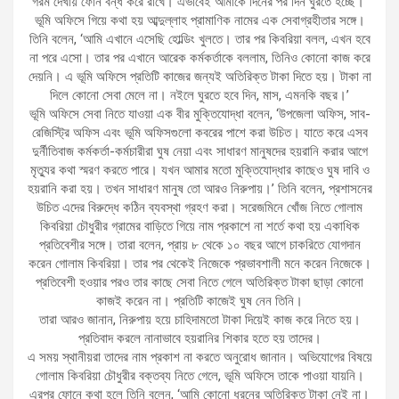
গরম দেখায় ফোন বন্ধ করে রাখে। এভাবেই আমাকে দিনের পর দিন ঘুরতে হচ্ছে।’
ভূমি অফিসে গিয়ে কথা হয় আব্দুল্লাহ প্রামাণিক নামের এক সেবাগ্রহীতার সঙ্গে।
তিনি বলেন, ‘আমি এখানে এসেছি হোল্ডিং খুলতে। তার পর কিবরিয়া বলল, এখন হবে
না পরে এসো। তার পর এখানে আরেক কর্মকর্তাকে বললাম, তিনিও কোনো কাজ করে
দেয়নি। এ ভূমি অফিসে প্রতিটি কাজের জন্যই অতিরিক্ত টাকা দিতে হয়। টাকা না
দিলে কোনো সেবা মেলে না। নইলে ঘুরতে হবে দিন, মাস, এমনকি বছর।’
ভূমি অফিসে সেবা নিতে যাওয়া এক বীর মুক্তিযোদ্ধা বলেন, ‘উপজেলা অফিস, সাব-
রেজিস্ট্রি অফিস এবং ভূমি অফিসগুলো কবরের পাশে করা উচিত। যাতে করে এসব
দুর্নীতিবাজ কর্মকর্তা-কর্মচারীরা ঘুষ নেয়া এবং সাধারণ মানুষদের হয়রানি করার আগে
মৃত্যুর কথা স্মরণ করতে পারে। যখন আমার মতো মুক্তিযোদ্ধার কাছেও ঘুষ দাবি ও
হয়রানি করা হয়। তখন সাধারণ মানুষ তো আরও নিরুপায়।’ তিনি বলেন, প্রশাসনের
উচিত এদের বিরুদ্ধে কঠিন ব্যবস্থা গ্রহণ করা। সরেজমিনে খোঁজ নিতে গোলাম
কিবরিয়া চৌধুরীর গ্রামের বাড়িতে গিয়ে নাম প্রকাশে না শর্তে কথা হয় একাধিক
প্রতিবেশীর সঙ্গে। তারা বলেন, প্রায় ৮ থেকে ১০ বছর আগে চাকরিতে যোগদান
করেন গোলাম কিবরিয়া। তার পর থেকেই নিজেকে প্রভাবশালী মনে করেন নিজেকে।
প্রতিবেশী হওয়ার পরও তার কাছে সেবা নিতে গেলে অতিরিক্ত টাকা ছাড়া কোনো
কাজই করেন না। প্রতিটি কাজেই ঘুষ নেন তিনি।
তারা আরও জানান, নিরুপায় হয়ে চাহিদামতো টাকা দিয়েই কাজ করে নিতে হয়।
প্রতিবাদ করলে নানাভাবে হয়রানির শিকার হতে হয় তাদের।
এ সময় স্থানীয়রা তাদের নাম প্রকাশ না করতে অনুরোধ জানান। অভিযোগের বিষয়ে
গোলাম কিবরিয়া চৌধুরীর বক্তব্য নিতে গেলে, ভূমি অফিসে তাকে পাওয়া যায়নি।
এরপর ফোনে কথা হলে তিনি বলেন, ‘আমি কোনো ধরনের অতিরিক্ত টাকা নেই না।