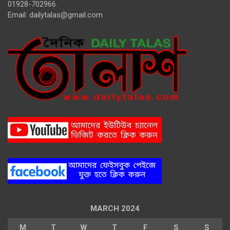
01928-702966.
Email:
dailytalas@gmail.com
MARCH 2024
M
T
W
T
F
S
S