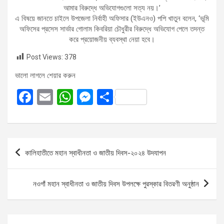
আমার বিরুদ্ধে অভিযোগগুলো সত্য নয়।’
এ বিষয়ে জানতে চাইলে উপজেলা নির্বাহী অফিসার (ইউএনও) পপি খাতুন বলেন, ‘ভূমি
অফিসের প্রসেস সার্ভার গোলাম কিবরিয়া চৌধুরীর বিরুদ্ধে অভিযোগ পেলে তদন্ত
করে প্রয়োজনীয় ব্যবস্থা নেয়া হবে।
Post Views:
378
ভালো লাগলে শেয়ার করুন
F
E
W
M
S
a
m
h
es
h
ce
ail
at
se
ar
b
s
n
e
Post
কালিহাতীতে মহান স্বাধীনতা ও জাতীয় দিবস-২০২৪ উদযাপন
o
A
g
navigation
o
p
er
নওগাঁ মহান স্বাধীনতা ও জাতীয় দিবস উপলক্ষে পুরস্কার বিতরণী অনুষ্ঠান
k
p