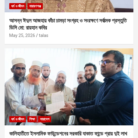
ধর্ম ও জীবন
নারায়ণগঞ্জ
আসন্ন ঈদুল আজহায় কাঁচা চামড়া সংগ্রহ ও সংরক্ষণে সর্বাত্মক প্রস্তুতি
ডিসি মো: রায়হান কবির
May 25, 2026
talas
ধর্ম ও জীবন
শিক্ষা
সারাদেশ
কালিহাতীতে ইসলামিক ফাউন্ডেশনের সরকারি যাকাত ফান্ডে প্রায় দুই লাখ