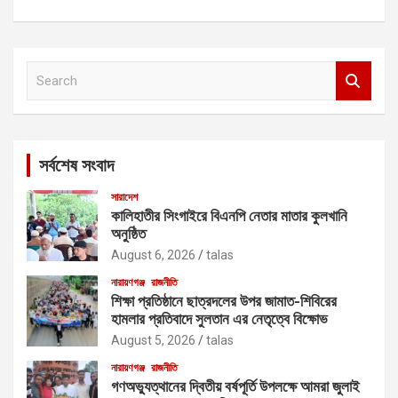
S
e
a
r
c
সর্বশেষ সংবাদ
h
সারাদেশ
কালিহাতীর সিংগাইরে বিএনপি নেতার মাতার কুলখানি
অনুষ্ঠিত
August 6, 2026
talas
নারায়ণগঞ্জ
রাজনীতি
শিক্ষা প্রতিষ্ঠানে ছাত্রদলের উপর জামাত-শিবিরের
হামলার প্রতিবাদে সুলতান এর নেতৃত্বে বিক্ষোভ
August 5, 2026
talas
নারায়ণগঞ্জ
রাজনীতি
গণঅভ্যুত্থানের দ্বিতীয় বর্ষপূর্তি উপলক্ষে আমরা জুলাই