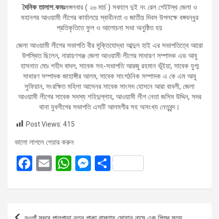
দৈনিক তালাশ.কমঃ
মঙ্গলবার ( ২৬ মার্চ ) সকালে দুই নং রেল গেইটস্থ জেলা ও
মহানগর আওয়ামী লীগের কার্যালয়ে স্বাধীনতা ও জাতীয় দিবস উপলক্ষে বঙ্গবন্ধুর
প্রতিকৃতিতে ফুল ও আলোচনা সভা অনুষ্ঠিত হয়
জেলা আওয়ামী লীগের সভাপতি বীর মুক্তিযোদ্ধা আব্দুল হাই এর সভাপতিত্বে আরো
উপস্থিত ছিলেন, নারায়ণগঞ্জ জেলা আওয়ামী লীগের সাধারণ সম্পাদক এড আবু
হাসনাত মোঃ শহীদ বাদল, সাবেক সহ-সভাপতি আরজু রহমান ভূঁইয়া, সাবেক যুগ্ম
সাধারণ সম্পাদক জাহাঙ্গীর আলম, সাবেক সাংগঠনিক সম্পাদক এ কে এম আবু
সুফিয়ান, সংরক্ষিত মহিলা আসেনর সাবেক সাংসদ হোসনে আরা বাবলী, জেলা
আওয়ামী লীগের সাবেক সদস্য শহিদুল্লাহ, আওয়ামী লীগ নেতা জসিম উদ্দিন, সদর
থানা যুবলীগের সভাপতি এসটি আলমগীর সহ অসংখ্য নেতৃবৃন্দ।
Post Views:
415
ভালো লাগলে শেয়ার করুন
F
E
W
M
S
a
m
h
es
h
ce
ail
at
se
ar
b
s
n
e
Post
নওগাঁ সদরে পালপাড়া নতুন পাকা রাস্তায় সোহান নামে এক শিশুর মৃত্যু