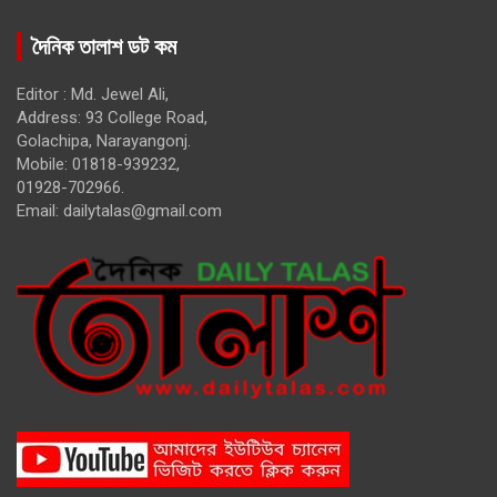
দৈনিক তালাশ ডট কম
Editor : Md. Jewel Ali,
Address: 93 College Road,
Golachipa, Narayangonj.
Mobile: 01818-939232,
01928-702966.
Email:
dailytalas@gmail.com