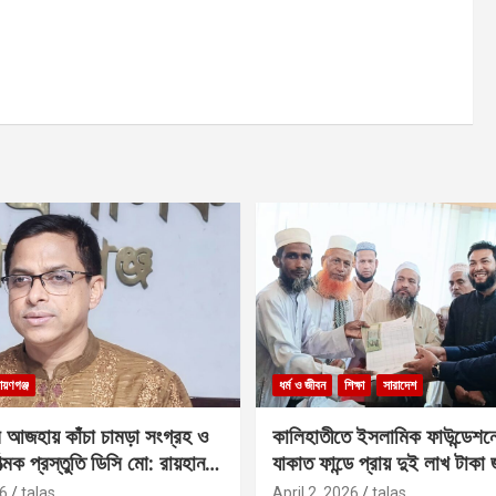
ায়ণগঞ্জ
ধর্ম ও জীবন
শিক্ষা
সারাদেশ
 আজহায় কাঁচা চামড়া সংগ্রহ ও
কালিহাতীতে ইসলামিক ফাউন্ডেশন
াত্মক প্রস্তুতি ডিসি মো: রায়হান
যাকাত ফান্ডে প্রায় দুই লাখ টাকা
6
talas
April 2, 2026
talas