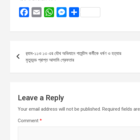
F
E
W
M
S
a
m
h
es
h
ce
ail
at
se
ar
b
s
n
e
Post
o
A
g
র‌্যাব-১১ও ১৩ এর যৌথ অভিযানে গার্মেন্টস কর্মীকে ধর্ষণ ও হত্যার
navigation
o
p
er
মৃত্যুদন্ড প্রাপ্ত আসামি গ্রেফতার
k
p
Leave a Reply
Your email address will not be published.
Required fields a
Comment
*