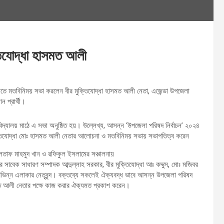
তিযোদ্ধা হাসমত আলী
াতীতে মতবিনিময় সভা করলেন বীর মুক্তিযোদ্ধা হাসমত আলী নেতা, এজেন্ডা উপজেলা
ান প্রার্থী।
িদ্যালয় মাঠে এ সভা অনুষ্ঠিত হয়। উল্লেখ্য, আসন্ন ‘উপজেলা পরিষদ নির্বাচন’ ২০২৪
র মুক্তিযোদ্ধা মোঃ হাসমত আলী নেতার আলোচনা ও মতবিনিময় সভায় সভাপতিত্ব করেন
লতাফ মাহমুদ খান ও রফিকুল ইসলামের সঞ্চালনায়
র সাবেক সাধারণ সম্পাদক আব্দুল্লাহ সরকার, বীর মুক্তিযোদ্ধা আঃ কদ্দুস, মোঃ মজিবর
িন্ন এলাকার নেতৃবৃন্দ। বক্তব্যে সকলেই ঐক্যবদ্ধ ভাবে আসন্ন উপজেলা পরিষদ
াসমত আলী নেতার পক্ষে কাজ করার ঐক‍্যমত প্রকাশ করেন।