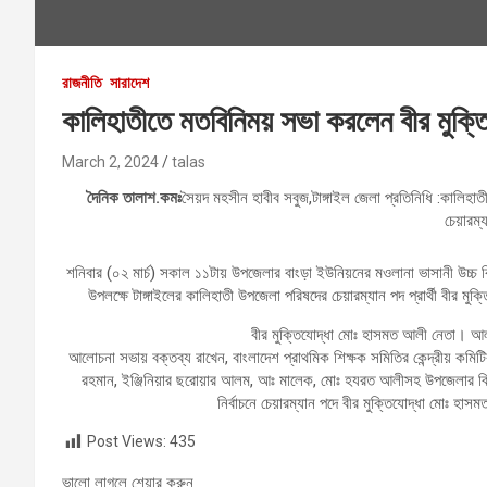
রাজনীতি
সারাদেশ
কালিহাতীতে মতবিনিময় সভা করলেন বীর মুক্
March 2, 2024
talas
দৈনিক তালাশ.কমঃ
সৈয়দ মহসীন হাবীব সবুজ,টাঙ্গাইল জেলা প্রতিনিধি :কালিহ
চেয়ারম্য
শনিবার (০২ মার্চ) সকাল ১১টায় উপজেলার বাংড়া ইউনিয়নের মওলানা ভাসানী উচ্চ ব
উপলক্ষে টাঙ্গাইলের কালিহাতী উপজেলা পরিষদের চেয়ারম্যান পদ প্রার্থী বী
বীর মুক্তিযোদ্ধা মোঃ হাসমত আলী নেতা। আ
আলোচনা সভায় বক্তব্য রাখেন, বাংলাদেশ প্রাথমিক শিক্ষক সমিতির কেন্দ্রীয় কমিটি
রহমান, ইঞ্জিনিয়ার ছরোয়ার আলম, আঃ মালেক, মোঃ হযরত আলীসহ উপজেলার বিভ
নির্বাচনে চেয়ারম্যান পদে বীর মুক্তিযোদ্ধা মোঃ হ
Post Views:
435
ভালো লাগলে শেয়ার করুন