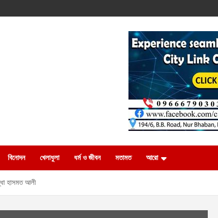
বিনোদন
খেলাধুলা
ধর্ম ও জীবন
মতামত
আরো
দ্ধা হাসমত আলী