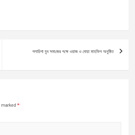
গলা‌চিপা যুব সমা‌জের প‌ক্ষে ওয়াজ ও দোয়া মাহ‌ফিল অনু‌ষ্ঠিত
re marked
*