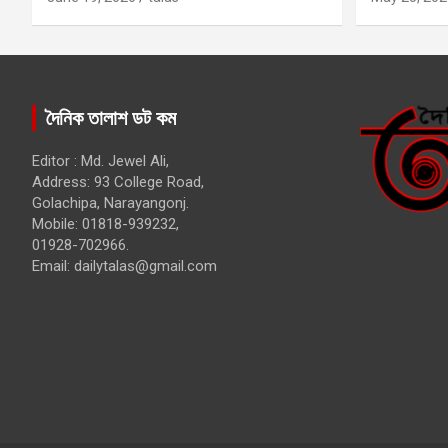
দৈনিক তালাশ ডট কম
Editor : Md. Jewel Ali,
Address: 93 College Road,
Golachipa, Narayangonj.
Mobile: 01818-939232,
01928-702966.
Email:
dailytalas@gmail.com