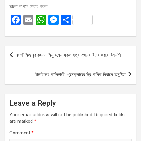
ভালো লাগলে শেয়ার করুন
F
E
W
M
S
a
m
h
es
h
ce
ail
at
se
ar
b
s
n
e
Post
নওগাঁ মিজানুর রহমান মিনু বলেন সকল হত্যা-গুমের‌ বিচার করবে বিএনপি
o
A
g
navigation
o
p
er
টাঙ্গাইলের কালিহাতী প্রেসক্লাবের দ্বি-বার্ষিক নির্বাচন অনুষ্ঠিত
k
p
Leave a Reply
Your email address will not be published.
Required fields
are marked
*
Comment
*