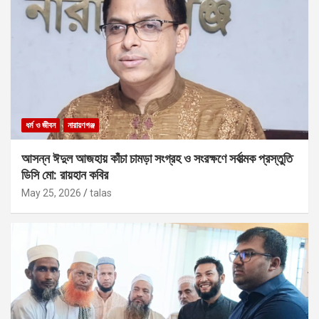
ধর্ম ও জীবন
নারায়ণগঞ্জ
আসন্ন ঈদুল আজহায় কাঁচা চামড়া সংগ্রহ ও সংরক্ষণে সর্বাত্মক প্রস্তুতি
ডিসি মো: রায়হান কবির
May 25, 2026
talas