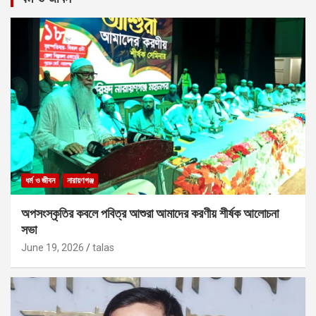
ধর্ম ও জীবন
নারায়ণগঞ্জ
অপসংস্কৃতির কবলে পবিত্র আশুরা আমাদের করণীয় শীর্ষক আলোচনা
সভা
June 19, 2026
talas