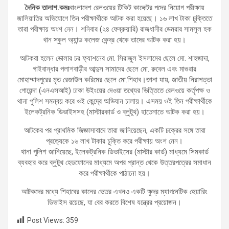
দৈনিক তালাশ.কমঃ
বাংলাদেশ রেলওয়ের টিকিট কালেক্টর পদের নিয়োগ পরীক্ষায়
জালিয়াতির অভিযোগে তিন পরীক্ষার্থীকে আটক করা হয়েছে। ১৬ লাখ টাকা চুক্তিতে
তারা পরীক্ষায় অংশ নেন। শনিবার (২৪ ফেব্রুয়ারি) রাজধানীর ডেমরার সামসুল হক
খান স্কুল অ্যান্ড কলেজ কেন্দ্র থেকে তাদের আটক করা হয়।
আটকরা হলেন ভোলার চর ফ্যাশনের মো. সিরাজুল ইসলামের ছেলে মো. শাহজাদা,
গাইবান্ধার পলাশবাড়ীর আব্দুস সামাদের ছেলে মো. রুবেল এবং মাগুরার
মোহাম্মাদপুরের মৃত রেজাউল করিমের ছেলে মো.শিহাব।জানা যায়, জাতীয় নিরাপত্তা
গোয়েন্দা (এনএসআই) ঢাকা উইংয়ের দেওয়া তথ্যের ভিত্তিতে রেলওয়ে কর্তৃপক্ষ ও
থানা পুলিশ সমন্বয় করে ওই কেন্দ্রে অভিযান চালায়। এসময় ওই তিন পরীক্ষার্থীকে
ইলেকট্রনিক ডিভাইসসহ (মাস্টারকার্ড ও ব্লুটুথ) হাতেনাতে আটক করা হয়।
আটকের পর প্রাথমিক জিজ্ঞাসাবাদে তারা জানিয়েছেন, একটি চক্রের সঙ্গে তারা
প্রত্যেকে ১৬ লাখ টাকার চুক্তি করে পরীক্ষায় অংশ নেন।
থানা পুলিশ জানিয়েছে, ইলেকট্রনিক ডিভাইসের (মাস্টার কার্ড) মাধ্যমে সিমকার্ড
ব্যবহার করে ব্লুটুথ হেডফোনের মাধ্যমে অপর প্রান্ত থেকে উত্তরপত্রের সমাধান
করে পরীক্ষার্থীকে পাঠানো হয়।
আটকদের মধ্যে শিহাবের কানের ভেতর এখনও একটি ক্ষুদ্র ম্যাগনেটিক হেয়ারিং
ডিভাইস রয়েছে, যা বের করতে বিশেষ যন্ত্রের প্রয়োজন।
Post Views:
359