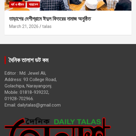
ধর্ম ও জীবন
সারাদেশ
তাড়াশের দেশীগ্রামে ঈদুল ফিতরের নামাজ অনুষ্ঠিত
March 21, 2026
talas
দৈনিক তালাশ ডট কম
Editor : Md. Jewel Ali,
Address: 93 College Road,
Golachipa, Narayangonj.
Mobile: 01818-939232,
01928-702966.
Email:
dailytalas@gmail.com