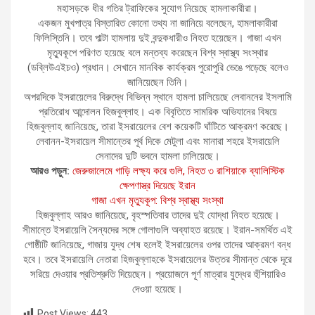
মহাসড়কে ধীর গতির ট্রাফিকের সুযোগ নিয়েছে হামলাকারীরা।
একজন মুখপাত্র বিস্তারিত কোনো তথ্য না জানিয়ে বলেছেন, হামলাকারীরা
ফিলিস্তিনি। তবে পাল্টা হামলায় দুই বন্দুকধারীও নিহত হয়েছেন। গাজা এখন
মৃত্যুকূপে পরিণত হয়েছে বলে মন্তব্য করেছেন বিশ্ব স্বাস্থ্য সংস্থার
(ডব্লিউএইচও) প্রধান। সেখানে মানবিক কার্যক্রম পুরোপুরি ভেঙে পড়েছে বলেও
জানিয়েছেন তিনি।
অপরদিকে ইসরায়েলের বিরুদ্ধে বিভিন্ন স্থানে হামলা চালিয়েছে লেবাননের ইসলামি
প্রতিরোধ আন্দোলন হিজবুল্লাহ। এক বিবৃতিতে সামরিক অভিযানের বিষয়ে
হিজবুল্লাহ জানিয়েছে, তারা ইসরায়েলের বেশ কয়েকটি ঘাঁটিতে আক্রমণ করেছে।
লেবানন-ইসরায়েল সীমান্তের পূর্ব দিকে মেটুলা এবং মানারা শহরে ইসরায়েলি
সেনাদের দুটি ভবনে হামলা চালিয়েছে।
আরও পড়ুন:
জেরুজালেমে গাড়ি লক্ষ্য করে গুলি, নিহত ৩
রাশিয়াকে ব্যালিস্টিক
ক্ষেপণাস্ত্র দিয়েছে ইরান
গাজা এখন মৃত্যুকূপ: বিশ্ব স্বাস্থ্য সংস্থা
হিজবুল্লাহ আরও জানিয়েছে, বৃহস্পতিবার তাদের দুই যোদ্ধা নিহত হয়েছে।
সীমান্তে ইসরায়েলি সৈন্যদের সঙ্গে গোলাগুলি অব্যাহত রয়েছে। ইরান-সমর্থিত এই
গোষ্ঠীটি জানিয়েছে, গাজায় যুদ্ধ শেষ হলেই ইসরায়েলের ওপর তাদের আক্রমণ বন্ধ
হবে। তবে ইসরায়েলি নেতারা হিজবুল্লাহকে ইসরায়েলের উত্তর সীমান্ত থেকে দূরে
সরিয়ে দেওয়ার প্রতিশ্রুতি দিয়েছেন। প্রয়োজনে পূর্ণ মাত্রার যুদ্ধের হুঁশিয়ারিও
দেওয়া হয়েছে।
Post Views:
443