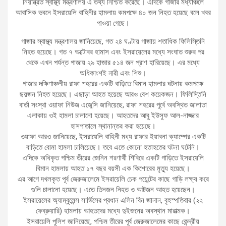
নিয়ন্ত্রিত স্বাস্থ্য মন্ত্রণালয় এ তথ্য নিশ্চিত করেছে। এদিকে গাজার মধ্যাঞ্চলে
আবাসিক ভবনে ইসরায়েলি বাহিনীর হামলায় কমপক্ষে ৪০ জন নিহত হয়েছে বলে খবর
পাওয়া গেছে।
গাজার স্বাস্থ্য মন্ত্রণালয় জানিয়েছে, গত ২৪ ঘণ্টায় গাজায় শতাধিক ফিলিস্তিনি
নিহত হয়েছে। গত ৭ অক্টোবর হামাস এবং ইসরায়েলের মধ্যে সংঘাত শুরুর পর
থেকে এখন পর্যন্ত গাজায় ২৯ হাজার ৫১৪ জন প্রাণ হারিয়েছে। এর মধ্যে
অধিকাংশই নারী এবং শিশু।
গাজার দক্ষিণাঞ্চলীয় রাফা শহরের একটি বাড়িতে বিমান হামলার ঘটনায় কমপক্ষে
ছয়জন নিহত হয়েছে। এছাড়া আহত হয়েছে আরও বেশ কয়েকজন। ফিলিস্তিনি
বার্তা সংস্থা ওয়াফা নিউজ এজেন্সি জানিয়েছে, রাফা শহরের পূর্বে অবস্থিত জালাতা
এলাকায় ওই হামলা চালানো হয়েছে। আহতদের আবু ইউসুফ আল-নাজ্জার
হাসপাতালে স্থানান্তর করা হয়েছে।
ওয়াফা আরও জানিয়েছে, ইসরায়েলি বাহিনী মধ্য রাফার ইয়াবনা ক্যাম্পের একটি
বাড়িতে বোমা হামলা চালিয়েছে। তবে এতে কোনো হতাহতের ঘটনা ঘটেনি।
এদিকে অধিকৃত পশ্চিম তীরের জেনিন শরণার্থী শিবিরে একটি গাড়িতে ইসরায়েলি
বিমান হামলায় আহত ১৭ বছর বয়সী এক কিশোরের মৃত্যু হয়েছে।
এর আগে দখলকৃত পূর্ব জেরুজালেমে ইসরায়েলি চেক পয়েন্টের কাছে গাড়ি লক্ষ্য করে
গুলি চালানো হয়েছে। এতে তিনজন নিহত ও আটজন আহত হয়েছেন।
ইসরায়েলের অ্যাম্বুলেন্স সার্ভিসের প্রধান এলিন বিন জানান, বৃহস্পতিবার (২২
ফেব্রুয়ারি) হামলায় আহতদের মধ্যে দুইজনের অবস্থান মারাত্মক।
ইসরায়েলি পুলিশ জানিয়েছে, পশ্চিম তীরের পূর্ব জেরুজালেমের কাছে কেন্দ্রীয়