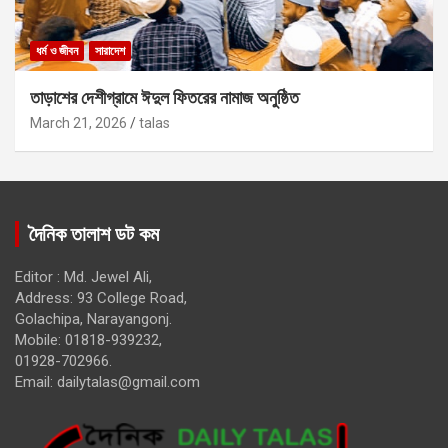
ধর্ম ও জীবন
সারাদেশ
তাড়াশের দেশীগ্রামে ঈদুল ফিতরের নামাজ অনুষ্ঠিত
March 21, 2026
talas
দৈনিক তালাশ ডট কম
Editor : Md. Jewel Ali,
Address: 93 College Road,
Golachipa, Narayangonj.
Mobile: 01818-939232,
01928-702966.
Email:
dailytalas@gmail.com