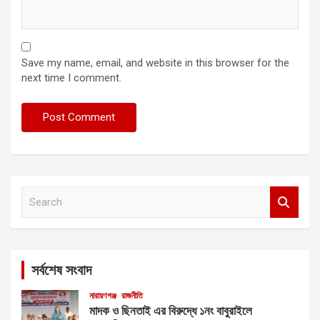
Save my name, email, and website in this browser for the
next time I comment.
S
e
a
r
c
সর্বশেষ সংবাদ
h
নারায়ণগঞ্জ
রাজনীতি
মাদক ও ছিনতাই এর বিরুদ্ধে ১নং বাবুরাইলে