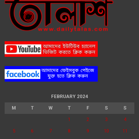
FEBRUARY 2024
M
T
W
T
F
S
S
1
2
3
4
5
6
7
8
9
10
11