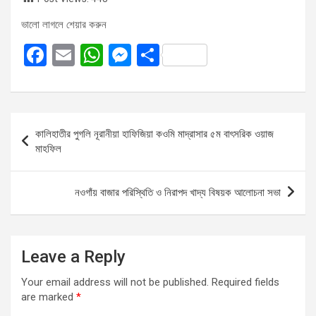
ভালো লাগলে শেয়ার করুন
F
E
W
M
S
a
m
h
es
h
ce
ail
at
se
ar
b
s
n
e
Post
কালিহাতীর পুগলি নূরানীয়া হাফিজিয়া কওমি মাদ্রাসার ৫ম বাৎসরিক ওয়াজ
o
A
g
navigation
মাহফিল
o
p
er
k
p
নওগাঁয় বাজার পরিস্থিতি ও নিরাপদ খাদ্য বিষয়ক আলোচনা সভা
Leave a Reply
Your email address will not be published.
Required fields
are marked
*