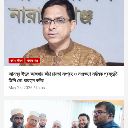
ধর্ম ও জীবন
নারায়ণগঞ্জ
আসন্ন ঈদুল আজহায় কাঁচা চামড়া সংগ্রহ ও সংরক্ষণে সর্বাত্মক প্রস্তুতি
ডিসি মো: রায়হান কবির
May 25, 2026
talas