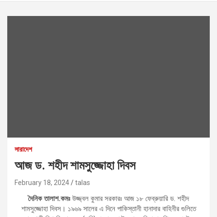
সারাদেশ
আজ ড. শহীদ শামসুজ্জোহা দিবস
February 18, 2024
talas
দৈনিক তালাশ.কমঃ
উজ্জ্বল কুমার সরকারঃ আজ ১৮ ফেব্রুয়ারি ড. শহীদ
শামসুজ্জোহা দিবস। ১৯৬৯ সালের এ দিনে পাকিস্তানী হানাদার বাহিনীর গুলিতে