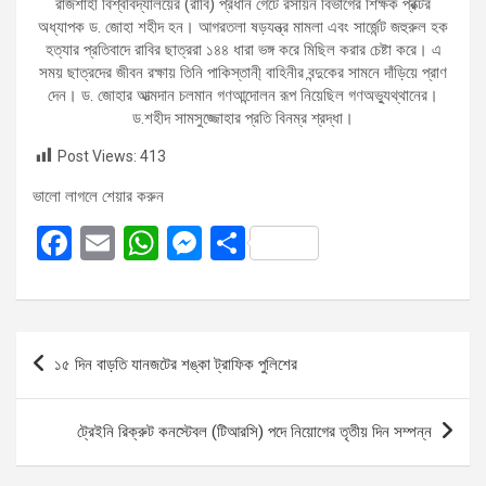
রাজশাহী বিশ্ববিদ্যালয়ের (রাবি) প্রধান গেটে রসায়ন বিভাগের শিক্ষক প্রক্টর
অধ্যাপক ড. জোহা শহীদ হন। আগরতলা ষড়যন্ত্র মামলা এবং সার্জেন্ট জহুরুল হক
হত্যার প্রতিবাদে রাবির ছাত্ররা ১৪৪ ধারা ভঙ্গ করে মিছিল করার চেষ্টা করে। এ
সময় ছাত্রদের জীবন রক্ষায় তিনি পাকিস্তানী্ বাহিনীর বন্দুকের সামনে দাঁড়িয়ে প্রাণ
দেন। ড. জোহার আত্মদান চলমান গণআন্দোলন রূপ নিয়েছিল গণঅভ্যুথ্থানের।
ড.শহীদ সামসুজ্জোহার প্রতি বিনম্র শ্রদ্ধা।
Post Views:
413
ভালো লাগলে শেয়ার করুন
F
E
W
M
S
a
m
h
es
h
ce
ail
at
se
ar
b
s
n
e
Post
১৫ দিন বাড়তি যানজটের শঙ্কা ট্রাফিক পুলিশের
o
A
g
navigation
o
p
er
ট্রেইনি রিক্রুট কনস্টেবল (টিআরসি) পদে নিয়োগের তৃতীয় দিন সম্পন্ন
k
p