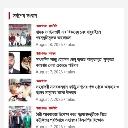
r
c
সর্বশেষ সংবাদ
h
নারায়ণগঞ্জ
রাজনীতি
মাদক ও ছিনতাই এর বিরুদ্ধে ১নং বাবুরাইলে
প্রস্তুতিমূলক আলোচনা
August 8, 2026
talas
নারায়ণগঞ্জ
স্বাস্থ্য
সাংবাদিক সাজু হোসেন ডেঙ্গু জ্বরে আক্রান্ত সুস্থতা
কামনায় দোয়া চেয়েছে পরিবার
August 7, 2026
talas
নারায়ণগঞ্জ
সহযাত্রী মানবকল্যান ফাউন্ডেশনের পক্ষ থেকে অসহায় ও
দুঃস্থ মানুষের মাঝে উপহার
August 7, 2026
talas
নারায়ণগঞ্জ
রাজনীতি
বৈরী আবহাওয়া উপেক্ষা করে প্রধানমন্ত্রীকে নিয়ে
কটূক্তির প্রতিবাদে মহানগর বিএনপির বিক্ষোভ
August 7, 2026
talas