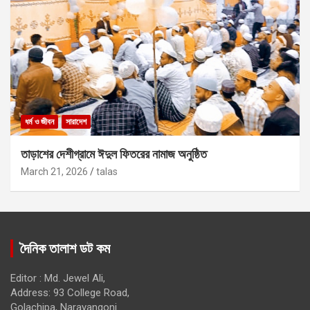
ধর্ম ও জীবন
সারাদেশ
তাড়াশের দেশীগ্রামে ঈদুল ফিতরের নামাজ অনুষ্ঠিত
March 21, 2026
talas
দৈনিক তালাশ ডট কম
Editor : Md. Jewel Ali,
Address: 93 College Road,
Golachipa, Narayangonj.