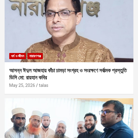
ধর্ম ও জীবন
নারায়ণগঞ্জ
আসন্ন ঈদুল আজহায় কাঁচা চামড়া সংগ্রহ ও সংরক্ষণে সর্বাত্মক প্রস্তুতি
ডিসি মো: রায়হান কবির
May 25, 2026
talas