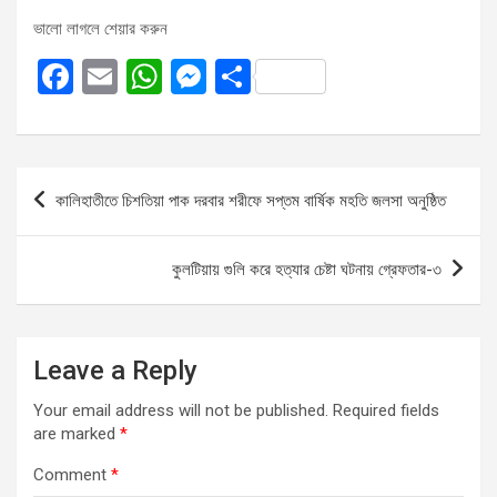
ভালো লাগলে শেয়ার করুন
F
E
W
M
S
a
m
h
es
h
ce
ail
at
se
ar
b
s
n
e
Post
কালিহাতীতে চিশতিয়া পাক দরবার শরীফে সপ্তম বার্ষিক মহতি জলসা অনুষ্ঠিত
o
A
g
navigation
o
p
er
কুলটিয়ায় গুলি করে হত্যার চেষ্টা ঘটনায় গ্রেফতার-৩
k
p
Leave a Reply
Your email address will not be published.
Required fields
are marked
*
Comment
*