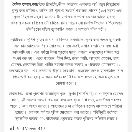
দৈনিক তালাশ.কমঃ
স্টাফ রিপোর্টার,জীবন আহমেদ: এলাকায় আধিপত্য বিস্তারকে
কেন্দ্র করে জাকির ও জসিম দুই গ্রুপের সংঘর্ষে পারভেজ হোসেন (২৮) নামের এক
যুবক নিহত হয়েছেন। এ সময় উভয় পক্ষের কমপক্ষে ১০ জন আহত হয়েছে।
গতকাল শুক্রবার বিকেল ৩টার দিকে নারায়ণগঞ্জের সোনারগাঁও উপজেলার পিরোজপুর
ইউনিয়নের পশ্চিম কান্দারগাঁও গ্রামে এ সংঘর্ষের ঘটনা ঘটে।
স্থানীয়রা ও পুলিশ সূত্রে জানান, আধিপত্য বিস্তারকে কেন্দ্র করে পশ্চিম কান্দারগাঁও
এলাকার মোতালেব মিয়ার লোকজনের সঙ্গে একই এলাকার জসিমের সঙ্গে কথা
কাটাকাটি হয়। এক পর্যায়ে উভয় গ্রুপের মধ্যে ধারালো অস্ত্রশস্ত্রে সজ্জিত হয়ে
সংঘর্ঘ শুরু হয়। এতে পারভেজ, রিটন মিয়া, রুহুল আমি, আক্তার হোসেন, হৃদয়
হোসেন, মোতালেব মিয়া, শামীম সরকার আলম সরকার ও পারেভেজ হোসেনসহ ১১
জন আহত হন। পরে আহতদের উদ্ধার করে ঢাকা মেডিকেল কলেজ হাসপাতালে নিয়ে
গিয়ে ভর্তি করা হয়। এ সময় কর্তব্যরত চিকিৎসক পারভেজ হোসেনকে মৃত বলে
ঘোষণা করেন।
নারায়ণগঞ্জ জেলা পুলিশের অতিরিক্ত পুলিশ সুপার (সার্কেল-বি) শেখ বিল্লাল হোসেন
বলেন, দুই গ্রুপের সংঘর্ষে পারভেজ নামে এক যুবক মারা গেছে এবং উভয় গ্রুপের
আরো ১০জন আহত হয়েছে। আহতদের ঢাকা মেডিকেল কলেজ হাসপাতালে পাঠানো
হয়েছে। এলাকায় পর্যাপ্ত পুলিশ মোতায়েন করা হয়েছে। পরিস্থিতি বর্তমানে
স্বাভাবিক রয়েছে এবং ঘাতকদের গ্রেফতার করতে পুলিশের অভিযান চলছে।
Post Views:
417