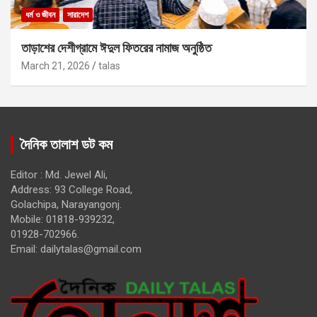
ধর্ম ও জীবন
সারাদেশ
তাড়াশের দেশীগ্রামে ঈদুল ফিতরের নামাজ অনুষ্ঠিত
March 21, 2026
talas
দৈনিক তালাশ ডট কম
Editor : Md. Jewel Ali,
Address: 93 College Road,
Golachipa, Narayangonj.
Mobile: 01818-939232,
01928-702966.
Email:
dailytalas@gmail.com