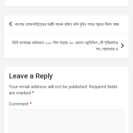
a
m
h
es
h
ce
ail
at
se
ar
b
s
n
e
Post
বাংলার লোকসাহিত্যের মরমী সাধক বাউল কবি দূবিন শাহর প্রনয় দিবস আজ
o
A
g
navigation
o
p
er
ডিবি যশোরের অভিযানে ২২০ পিস ইয়াবা ৩০ বোতল ফেন্সিডিল ১টি ইজিবাইক
k
p
সহ গ্রেফতার-৪
Leave a Reply
Your email address will not be published.
Required fields
are marked
*
Comment
*