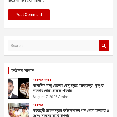
next time I comment.
S
e
a
r
c
সর্বশেষ সংবাদ
h
নারায়ণগঞ্জ
স্বাস্থ্য
সাংবাদিক সাজু হোসেন ডেঙ্গু জ্বরে আক্রান্ত সুস্থতা
কামনায় দোয়া চেয়েছে পরিবার
August 7, 2026
talas
নারায়ণগঞ্জ
সহযাত্রী মানবকল্যান ফাউন্ডেশনের পক্ষ থেকে অসহায় ও
দুঃস্থ মানুষের মাঝে উপহার