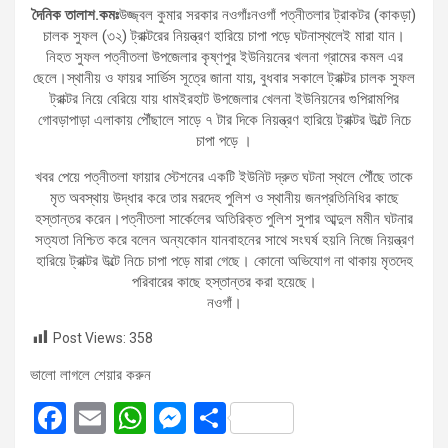
দৈনিক তালাশ.কমঃ
উজ্জ্বল কুমার সরকার নওগাঁঃনওগাঁ পত্নীতলার ট্রাকটর (কাকড়া)
চালক সুফল (৩২) ট্রাক্টরের নিয়ন্ত্রণ হারিয়ে চাপা পড়ে ঘটনাস্থলেই মারা যান।
নিহত সুফল পত্নীতলা উপজেলার কৃষ্ণপুর ইউনিয়নের খলনা গ্রামের কমল এর
ছেলে।স্থানীয় ও ফায়র সার্ভিস সূত্রে জানা যায়, বুধবার সকালে ট্রাক্টর চালক সুফল
ট্রাক্টর নিয়ে বেরিয়ে যায় ধামইরহাট উপজেলার খেলনা ইউনিয়নের গুপিরামপির
গোবড়াপাড়া এলাকায় পৌঁছালে সাড়ে ৭ টার দিকে নিয়ন্ত্রণ হারিয়ে ট্রাক্টর উল্টে নিচে
চাপা পড়ে ।
খবর পেয়ে পত্নীতলা ফায়ার স্টেশনের একটি ইউনিট দ্রুত ঘটনা স্থলে পৌঁছে তাকে
মৃত অবস্থায় উদ্ধার করে তার মরদেহ পুলিশ ও স্থানীয় জনপ্রতিনিধির কাছে
হস্তান্তর করেন।পত্নীতলা সার্কেলের অতিরিক্ত পুলিশ সুপার আব্দুল মমীন ঘটনার
সত্যতা নিশ্চিত করে বলেন অন্যকোন যানবাহনের সাথে সংঘর্ষ হয়নি নিজে নিয়ন্ত্রণ
হারিয়ে ট্রাক্টর উল্টে নিচে চাপা পড়ে মারা গেছে। কোনো অভিযোগ না থাকায় মৃতদেহ
পরিবারের কাছে হস্তান্তর করা হয়েছে।
নওগাঁ।
Post Views:
358
ভালো লাগলে শেয়ার করুন
F
E
W
M
S