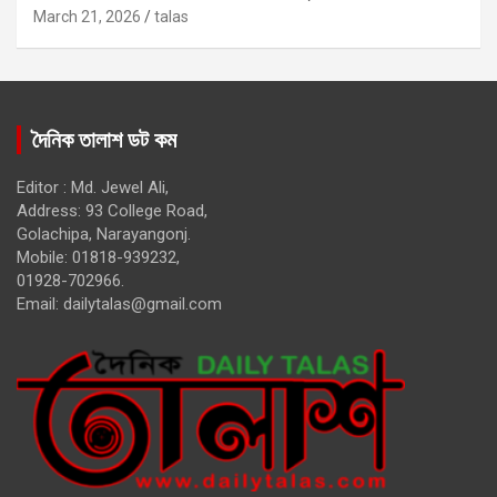
March 21, 2026
talas
দৈনিক তালাশ ডট কম
Editor : Md. Jewel Ali,
Address: 93 College Road,
Golachipa, Narayangonj.
Mobile: 01818-939232,
01928-702966.
Email:
dailytalas@gmail.com