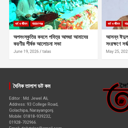
ধর্ম ও জীবন
নারায়ণগঞ্জ
ধর্ম ও জীবন
নার
অপসংস্কৃতির কবলে পবিত্র আশুরা আমাদের
আসন্ন ঈদুল
করণীয় শীর্ষক আলোচনা সভা
সংরক্ষণে সর্ব
কবির
June 19, 2026
talas
May 25, 202
দৈনিক তালাশ ডট কম
Editor : Md. Jewel Ali,
Address: 93 College Road,
Golachipa, Narayangonj.
Mobile: 01818-939232,
01928-702966.