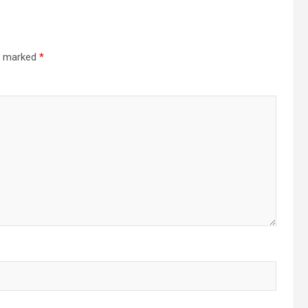
re marked
*