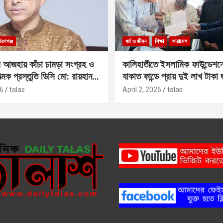
ায়ণগঞ্জ
ধর্ম ও জীবন
শিক্ষা
সারাদেশ
 আজহায় কাঁচা চামড়া সংগ্রহ ও
কালিহাতীতে ইসলামিক ফাউন্ডেশন
াত্মক প্রস্তুতি ডিসি মো: রায়হান
যাকাত ফান্ডে প্রায় দুই লাখ টাকা
6
talas
April 2, 2026
talas