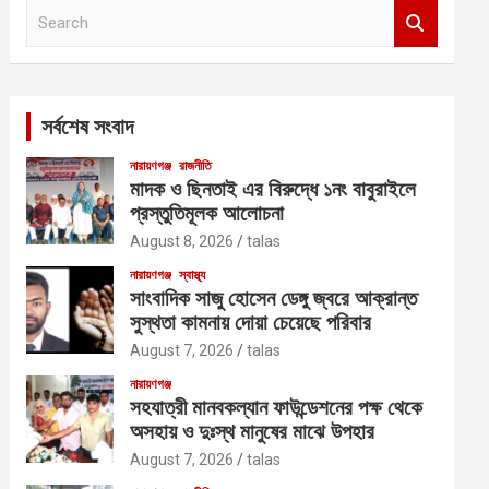
S
e
a
r
c
সর্বশেষ সংবাদ
h
নারায়ণগঞ্জ
রাজনীতি
মাদক ও ছিনতাই এর বিরুদ্ধে ১নং বাবুরাইলে
প্রস্তুতিমূলক আলোচনা
August 8, 2026
talas
নারায়ণগঞ্জ
স্বাস্থ্য
সাংবাদিক সাজু হোসেন ডেঙ্গু জ্বরে আক্রান্ত
সুস্থতা কামনায় দোয়া চেয়েছে পরিবার
August 7, 2026
talas
নারায়ণগঞ্জ
সহযাত্রী মানবকল্যান ফাউন্ডেশনের পক্ষ থেকে
অসহায় ও দুঃস্থ মানুষের মাঝে উপহার
August 7, 2026
talas