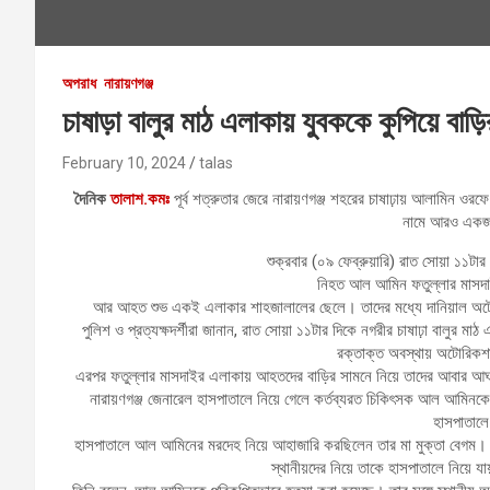
অপরাধ
নারায়ণগঞ্জ
চাষাড়া বালুর মাঠ এলাকায় যুবককে কুপিয়ে বা
February 10, 2024
talas
দৈনিক
তালাশ.কমঃ
পূর্ব শত্রুতার জেরে নারায়ণগঞ্জ শহরের চাষাঢ়ায় আলামিন ওরফে
নামে আরও এক
শুক্রবার (০৯ ফেব্রুয়ারি) রাত সোয়া ১১টা
নিহত আল আমিন ফতুল্লার মাসদা
আর আহত শুভ একই এলাকার শাহজালালের ছেলে। তাদের মধ্যে দানিয়াল অটোরি
পুলিশ ও প্রত্যক্ষদর্শীরা জানান, রাত সোয়া ১১টার দিকে নগরীর চাষাঢ়া বালুর
রক্তাক্ত অবস্থায় অটোরিকশা
এরপর ফতুল্লার মাসদাইর এলাকায় আহতদের বাড়ির সামনে নিয়ে তাদের আবার আঘাত
নারায়ণগঞ্জ জেনারেল হাসপাতালে নিয়ে গেলে কর্তব্যরত চিকিৎসক আল আমিন
হাসপাতালে
হাসপাতালে আল আমিনের মরদেহ নিয়ে আহাজারি করছিলেন তার মা মুক্তা বেগম। 
স্থানীয়দের নিয়ে তাকে হাসপাতালে নিয়ে 