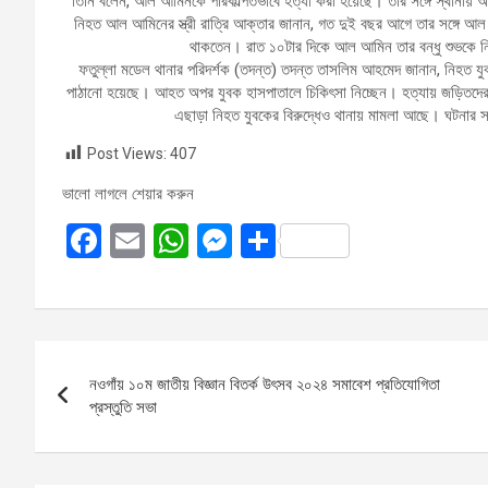
তিনি বলেন, আল আমিনকে পরিকল্পিতভাবে হত্যা করা হয়েছে। তার সঙ্গে স্থানীয়
নিহত আল আমিনের স্ত্রী রাত্রি আক্তার জানান, গত দুই বছর আগে তার সঙ্গে আ
থাকতেন। রাত ১০টার দিকে আল আমিন তার বন্ধু শুভকে ন
ফতুল্লা মডেল থানার পরিদর্শক (তদন্ত) তদন্ত তাসলিম আহমেদ জানান, নিহত যুব
পাঠানো হয়েছে। আহত অপর যুবক হাসপাতালে চিকিৎসা নিচ্ছেন। হত্যায় জড়িতদের শন
এছাড়া নিহত যুবকের বিরুদ্ধেও থানায় মামলা আছে। ঘটনার 
Post Views:
407
ভালো লাগলে শেয়ার করুন
F
E
W
M
S
a
m
h
es
h
ce
ail
at
se
ar
b
s
n
e
Post
o
A
g
নওগাঁয় ১০ম জাতীয় বিজ্ঞান বিতর্ক উৎসব ২০২৪ সমাবেশ প্রতিযোগিতা
navigation
o
p
er
প্রস্তুতি সভা
k
p