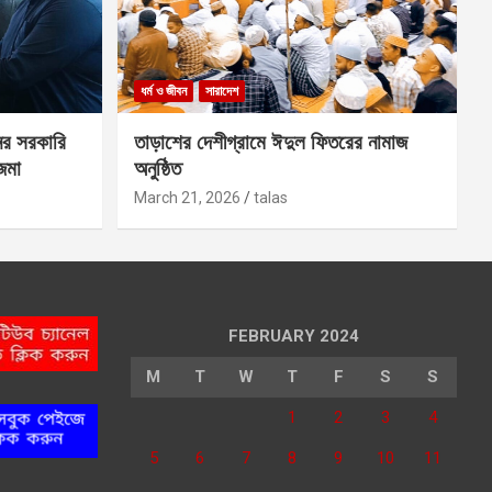
ধর্ম ও জীবন
সারাদেশ
ের সরকারি
তাড়াশের দেশীগ্রামে ঈদুল ফিতরের নামাজ
 জমা
অনুষ্ঠিত
March 21, 2026
talas
FEBRUARY 2024
M
T
W
T
F
S
S
1
2
3
4
5
6
7
8
9
10
11