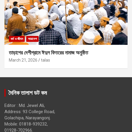
ধর্ম ও জীবন
সারাদেশ
তাড়াশের দেশীগ্রামে ঈদুল ফিতরের নামাজ অনুষ্ঠিত
March 21, 2026
talas
দৈনিক তালাশ ডট কম
Editor : Md. Jewel Ali,
Address: 93 College Road,
Golachipa, Narayangonj.
Mobile: 01818-939232,
01928-702966.