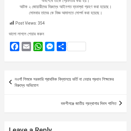
অবশেষে তাকে গ্রেফতার করা হয়।
আটক ২ জোয়ারীদের বিরুদ্ধে আইনগত ব্যবস্থা গ্রহণ করা হয়েছে।
সোমবার তাদের কে বিজ্ঞ আদালতে সোপর্দ করা হয়েছে।
Post Views:
354
ভালো লাগলে শেয়ার করুন
F
E
W
M
S
a
m
h
es
h
ce
ail
at
se
ar
b
s
n
e
Post
নওগাঁ শিশুকে সরকারি প্রাথমিক বিদ্যালয়ে ভর্তি না নেয়ার প্রধান শিক্ষকের
o
A
g
navigation
বিরুদ্ধে অভিযোগ
o
p
er
k
p
বকশীগঞ্জে জাতীয় গ্রন্থাগার দিবস পালিত
Leave a Reply