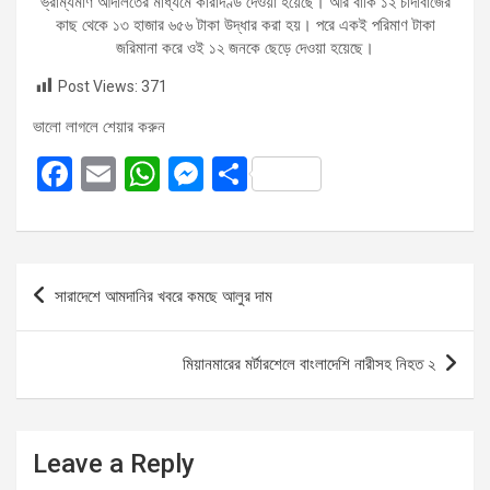
ভ্রাম্যমাণ আদালতের মাধ্যমে কারাদণ্ড দেওয়া হয়েছে। আর বাকি ১২ চাঁদাবাজের
কাছ থেকে ১৩ হাজার ৬৫৬ টাকা উদ্ধার করা হয়। পরে একই পরিমাণ টাকা
জরিমানা করে ওই ১২ জনকে ছেড়ে দেওয়া হয়েছে।
Post Views:
371
ভালো লাগলে শেয়ার করুন
F
E
W
M
S
a
m
h
es
h
ce
ail
at
se
ar
b
s
n
e
Post
সারাদেশে আমদানির খবরে কমছে আলুর দাম
o
A
g
navigation
o
p
er
মিয়ানমারের মর্টারশেলে বাংলাদেশি নারীসহ নিহত ২
k
p
Leave a Reply