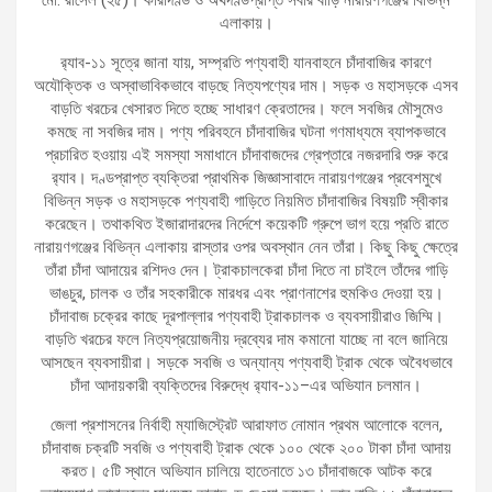
এলাকায়।
র‌্যাব-১১ সূত্রে জানা যায়, সম্প্রতি পণ্যবাহী যানবাহনে চাঁদাবাজির কারণে
অযৌক্তিক ও অস্বাভাবিকভাবে বাড়ছে নিত্যপণ্যের দাম। সড়ক ও মহাসড়কে এসব
বাড়তি খরচের খেসারত দিতে হচ্ছে সাধারণ ক্রেতাদের। ফলে সবজির মৌসুমেও
কমছে না সবজির দাম। পণ্য পরিবহনে চাঁদাবাজির ঘটনা গণমাধ্যমে ব্যাপকভাবে
প্রচারিত হওয়ায় এই সমস্যা সমাধানে চাঁদাবাজদের গ্রেপ্তারে নজরদারি শুরু করে
র‌্যাব। দণ্ডপ্রাপ্ত ব্যক্তিরা প্রাথমিক জিজ্ঞাসাবাদে নারায়ণগঞ্জের প্রবেশমুখে
বিভিন্ন সড়ক ও মহাসড়কে পণ্যবাহী গাড়িতে নিয়মিত চাঁদাবাজির বিষয়টি স্বীকার
করেছেন। তথাকথিত ইজারাদারদের নির্দেশে কয়েকটি গ্রুপে ভাগ হয়ে প্রতি রাতে
নারায়ণগঞ্জের বিভিন্ন এলাকায় রাস্তার ওপর অবস্থান নেন তাঁরা। কিছু কিছু ক্ষেত্রে
তাঁরা চাঁদা আদায়ের রশিদও দেন। ট্রাকচালকেরা চাঁদা দিতে না চাইলে তাঁদের গাড়ি
ভাঙচুর, চালক ও তাঁর সহকারীকে মারধর এবং প্রাণনাশের হুমকিও দেওয়া হয়।
চাঁদাবাজ চক্রের কাছে দূরপাল্লার পণ্যবাহী ট্রাকচালক ও ব্যবসায়ীরাও জিম্মি।
বাড়তি খরচের ফলে নিত্যপ্রয়োজনীয় দ্রব্যের দাম কমানো যাচ্ছে না বলে জানিয়ে
আসছেন ব্যবসায়ীরা। সড়কে সবজি ও অন্যান্য পণ্যবাহী ট্রাক থেকে অবৈধভাবে
চাঁদা আদায়কারী ব্যক্তিদের বিরুদ্ধে র‌্যাব-১১–এর অভিযান চলমান।
জেলা প্রশাসনের নির্বাহী ম্যাজিস্ট্রেট আরাফাত নোমান প্রথম আলোকে বলেন,
চাঁদাবাজ চক্রটি সবজি ও পণ্যবাহী ট্রাক থেকে ১০০ থেকে ২০০ টাকা চাঁদা আদায়
করত। ৫টি স্থানে অভিযান চালিয়ে হাতেনাতে ১৩ চাঁদাবাজকে আটক করে