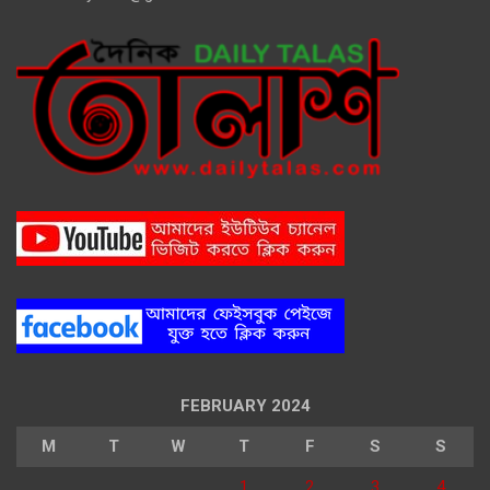
FEBRUARY 2024
M
T
W
T
F
S
S
1
2
3
4