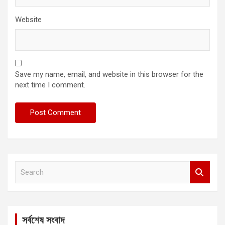
Website
Save my name, email, and website in this browser for the
next time I comment.
S
e
a
r
c
সর্বশেষ সংবাদ
h