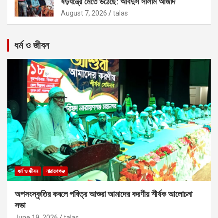
ষড়যন্ত্রে মেতে উঠেছে: আবদুস সালাম আজাদ
August 7, 2026
talas
ধর্ম ও জীবন
ধর্ম ও জীবন
নারায়ণগঞ্জ
অপসংস্কৃতির কবলে পবিত্র আশুরা আমাদের করণীয় শীর্ষক আলোচনা
সভা
June 19, 2026
talas