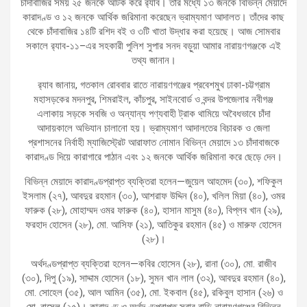
চাঁদাবাজির সময় ২৫ জনকে আটক করে র‍্যাব। তার মধ্যে ১৩ জনকে বিভিন্ন মেয়াদে
কারাদণ্ড ও ১২ জনকে আর্থিক জরিমানা করেছেন ভ্রাম্যমাণ আদালত। তাঁদের কাছ
থেকে চাঁদাবাজির ১৪টি রশিদ বই ও ৩টি খাতা উদ্ধার করা হয়েছে। আজ সোমবার
সকালে র‌্যাব-১১–এর সহকারী পুলিশ সুপার সনদ বড়ুয়া আমার নারায়ণগঞ্জকে এই
তথ্য জানান।
র‍্যাব জানায়, গতকাল রোববার রাতে নারায়ণগঞ্জের প্রবেশমুখ ঢাকা-চট্টগ্রাম
মহাসড়কের মদনপুর, শিমরাইল, কাঁচপুর, সাইনবোর্ড ও বন্দর উপজেলার নবীগঞ্জ
এলাকায় সড়কে সবজি ও অন্যান্য পণ্যবাহী ট্রাক থামিয়ে অবৈধভাবে চাঁদা
আদায়কালে অভিযান চালানো হয়। ভ্রাম্যমাণ আদালতের বিচারক ও জেলা
প্রশাসনের নির্বাহী ম্যাজিস্ট্রেট আরাফাত নোমান বিভিন্ন মেয়াদে ১৩ চাঁদাবাজকে
কারাদণ্ড দিয়ে কারাগারে পাঠান এবং ১২ জনকে আর্থিক জরিমানা করে ছেড়ে দেন।
বিভিন্ন মেয়াদে কারাদণ্ডপ্রাপ্ত ব্যক্তিরা হলেন—জুয়েল আহমেদ (৩০), শফিকুল
ইসলাম (২৭), আবদুর রহমান (৩০), আশরাফ উদ্দিন (৪০), খলিল মিয়া (৪০), ওমর
ফারুক (২৮), মোহাম্মদ ওমর ফারুক (৪০), হাসান মাসুম (৪০), বিপ্লব খান (২৯),
ফরহাদ হোসেন (২৮), মো. আসিফ (২১), আতিকুর রহমান (৪৫) ও মারুফ হোসেন
(২৮)।
অর্থদণ্ডপ্রাপ্ত ব্যক্তিরা হলেন—কবির হোসেন (২৮), রানা (৩০), মো. রাজীব
(৩০), দিপু (১৯), সাদ্দাম হোসেন (১৮), সুমন খান লাল (৩২), আবদুর রহমান (৪০),
মো. সোহেল (৩৫), আল আমিন (৩৫), মো. ইকবাল (৪৫), রকিবুল হাসান (২৬) ও
মো. রাসেল (২৫)। কারাদণ্ড ও অর্থদণ্ডপ্রাপ্ত সবার বাড়ি নারায়ণগঞ্জের বিভিন্ন