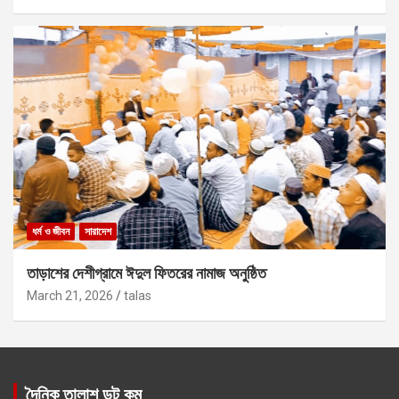
ধর্ম ও জীবন
সারাদেশ
তাড়াশের দেশীগ্রামে ঈদুল ফিতরের নামাজ অনুষ্ঠিত
March 21, 2026
talas
দৈনিক তালাশ ডট কম