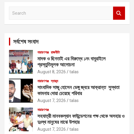
S
e
a
r
c
সর্বশেষ সংবাদ
h
নারায়ণগঞ্জ
রাজনীতি
মাদক ও ছিনতাই এর বিরুদ্ধে ১নং বাবুরাইলে
প্রস্তুতিমূলক আলোচনা
August 8, 2026
talas
নারায়ণগঞ্জ
স্বাস্থ্য
সাংবাদিক সাজু হোসেন ডেঙ্গু জ্বরে আক্রান্ত সুস্থতা
কামনায় দোয়া চেয়েছে পরিবার
August 7, 2026
talas
নারায়ণগঞ্জ
সহযাত্রী মানবকল্যান ফাউন্ডেশনের পক্ষ থেকে অসহায় ও
দুঃস্থ মানুষের মাঝে উপহার
August 7, 2026
talas