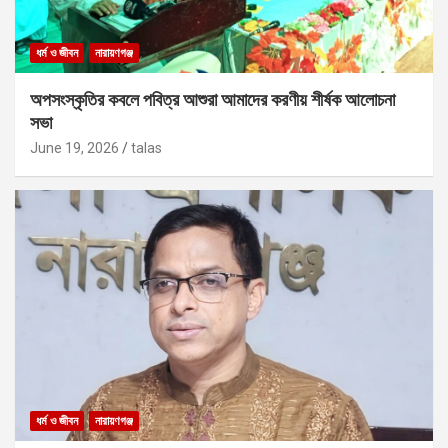
ধর্ম ও জীবন
নারায়ণগঞ্জ
অপসংস্কৃতির কবলে পবিত্র আশুরা আমাদের করণীয় শীর্ষক আলোচনা
সভা
June 19, 2026
talas
ধর্ম ও জীবন
নারায়ণগঞ্জ