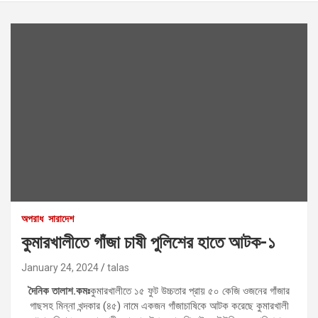
অপরাধ
সারাদেশ
কুমারখালীতে গাঁজা চাষী পুলিশের হাতে আটক-১
January 24, 2024
talas
দৈনিক তালাশ.কমঃ
কুমারখালীতে ১৫ ফুট উচ্চতার প্রায় ৫০ কেজি ওজনের গাঁজার
গাছসহ মিন্না খন্দকার (৪৫) নামে একজন গাঁজাচাষিকে আটক করেছে কুমারখালী