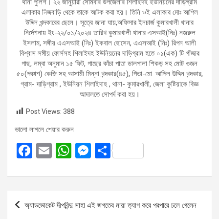
থানা পুলিশ। ২২ জানুয়ারী সোমবার উপজেলার শিলাইদহ ইউনিয়নের দাড়িগ্রাম
এলাকার নিজবাড়ি থেকে তাকে আটক করা হয়। তিনি ওই এলাকার মোঃ আপিল
উদ্দিন খন্দকারের ছেলে। সূত্রে জানা যায়,অফিসার ইনচার্জ কুমারখালী থানার
নির্দেশনায় ইং-২২/০১/২০২৪ তারিখ কুমারখালী থানার এসআই(নিঃ) নজরুল
ইসলাম, সঙ্গীয় এএসআই (নিঃ) ইকবাল হোসেন, এএসআই (নিঃ) রিপন আলী
বিশ্বাস সঙ্গীয় ফোর্সসহ শিলাইদহ ইউনিয়নের দাড়িগ্রাম হতে ০১(এক) টি গাঁজার
গাছ, লম্বা অনুমান ১৫ ফিট, গাছের কাঁচা পাতা ডালপালা শিকড় সহ মোট ওজন
৫০(পঞ্চাশ) কেজি সহ আসামী মিন্না খন্দকার(৪৫), পিতা-মো. আপিল উদ্দিন খন্দকার,
গ্রাম- দাড়িগ্রাম , ইউনিয়ন শিলাইদাহ , থানা- কুমারখালী, জেলা কুষ্টিয়াকে বিজ্ঞ
আদালতে সোপর্দ করা হয়।
Post Views:
388
ভালো লাগলে শেয়ার করুন
F
E
W
M
S
a
m
h
es
h
ce
ail
at
se
ar
b
s
n
e
Post
অ্যাডভোকেট দীপবিন্দু‌ সাহা এই জগতের মায়া ত্যাগ করে পরপারে চলে গেলেন
o
A
g
navigation