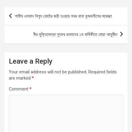
ce
ail
at
se
ar
b
s
n
e
Post
শামীম ওসমান বিপুল ভোটের জয়ী হওয়ায় সদর থানা কৃষকলীগের শুভেচ্ছা
o
A
g
navigation
o
p
er
বীর মুক্তিযোদ্ধা লুৎফর রহমানের ১ম বার্ষিকীতে দোয়া আনুষ্ঠিত
k
p
Leave a Reply
Your email address will not be published.
Required fields
are marked
*
Comment
*