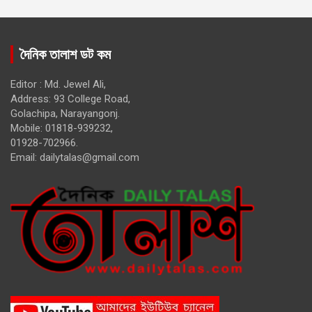
দৈনিক তালাশ ডট কম
Editor : Md. Jewel Ali,
Address: 93 College Road,
Golachipa, Narayangonj.
Mobile: 01818-939232,
01928-702966.
Email:
dailytalas@gmail.com