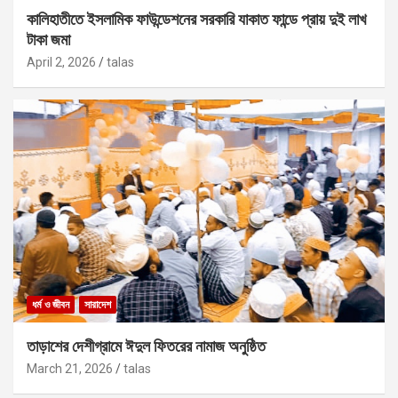
কালিহাতীতে ইসলামিক ফাউন্ডেশনের সরকারি যাকাত ফান্ডে প্রায় দুই লাখ
টাকা জমা
April 2, 2026
talas
ধর্ম ও জীবন
সারাদেশ
তাড়াশের দেশীগ্রামে ঈদুল ফিতরের নামাজ অনুষ্ঠিত
March 21, 2026
talas