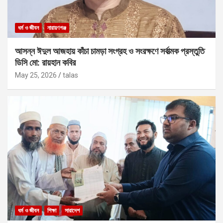
ধর্ম ও জীবন
নারায়ণগঞ্জ
আসন্ন ঈদুল আজহায় কাঁচা চামড়া সংগ্রহ ও সংরক্ষণে সর্বাত্মক প্রস্তুতি
ডিসি মো: রায়হান কবির
May 25, 2026
talas
ধর্ম ও জীবন
শিক্ষা
সারাদেশ