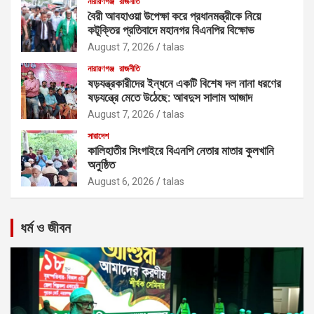
নারায়ণগঞ্জ
রাজনীতি
বৈরী আবহাওয়া উপেক্ষা করে প্রধানমন্ত্রীকে নিয়ে
কটূক্তির প্রতিবাদে মহানগর বিএনপির বিক্ষোভ
August 7, 2026
talas
নারায়ণগঞ্জ
রাজনীতি
ষড়যন্ত্রকারীদের ইন্ধনে একটি বিশেষ দল নানা ধরণের
ষড়যন্ত্রে মেতে উঠেছে: আবদুস সালাম আজাদ
August 7, 2026
talas
সারাদেশ
কালিহাতীর সিংগাইরে বিএনপি নেতার মাতার কুলখানি
অনুষ্ঠিত
August 6, 2026
talas
ধর্ম ও জীবন