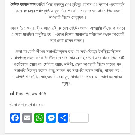
দৈনিক তালাশ.কমঃ
জাতির পিতা বঙ্গবন্ধু শেখ মুজিবুর রহমান এর স্বদেশ প্রত্যাবর্তন
দিবসে বঙ্গবন্ধুর প্রতিকৃতিতে ফুল দিয়ে শ্রদ্ধা নিবেদন করেন নারায়ণগঞ্জ জেলা
আওয়ামী লীগের নেতৃবৃন্দরা।
বুধবার (১০ জানুয়ারি) সকালে দুই নং রেল গেইট সংলগ্ন আওয়ামী লীগের কার্যালয়ে
এ দোয়া মাহফিল অনুষ্ঠিত হয়। এরপর বি‌শেষ মোনাজাত পরিচালনা ক‌রেন আওয়ামী
লীগ নেতা জ‌সিম উ‌দ্দিন।
জেলা আওয়ামী লীগের সভাপতি আব্দুল হাই এর সভাপতিত্বে উপস্থিত ছিলেন
নারায়ণগঞ্জ জেলা আওয়ামী লীগের সাবেক সিনিয়র সহ সভাপতি ও নারায়ণগঞ্জ সিটি
কর্পোরেশন মেয়র ডাঃ সেলিনা হায়াৎ আইভী, জেলা আওয়ামী লীগের সাবেক সহ
সভাপতি মিজানুর রহমান বাচ্চু, সাবেক সহ সভাপতি আব্দুল কাদির, সাবেক সহ-
সভাপতি খবিরউদ্দিন আহমেদ, সাবেক যুগ্ম সাধারণ সম্পাদক মো. জাহাঙ্গির আলম
প্রমুখ।
Post Views:
405
ভালো লাগলে শেয়ার করুন
F
E
W
M
S
a
m
h
es
h