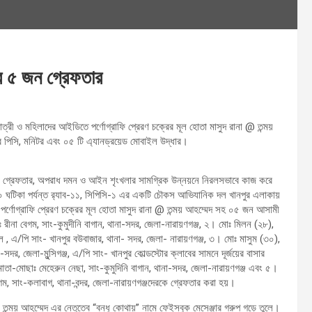
ের ৫ জন গ্রেফতার
ত্রী ও মহিলাদের আইডিতে পর্ণোগ্রাফি প্রেরণ চক্রের মূল হোতা মাসুদ রানা @ তন্ময়
 পিসি, মনিটর এবং ০৫ টি এ্যানড্রয়েড মোবাইল উদ্ধার।
ীদের গ্রেফতার, অপরাধ দমন ও আইন শৃংখলার সামগ্রিক উন্নয়নে নিরলসভাবে কাজ করে
 ঘটিকা পর্যন্ত র‌্যাব-১১, সিপিসি-১ এর একটি চৌকস আভিযানিক দল খানপুর এলাকায়
র্ণোগ্রাফি প্রেরণ চক্রের মূল হোতা মাসুদ রানা @ তন্ময় আহম্মেদ সহ ০৫ জন আসামী
রীনা বেগম, সাং-কুমুদীনি বাগান, থানা-সদর, জেলা-নারায়ণগঞ্জ, ২। মোঃ মিলন (২৮),
িশাল , এ/পি সাং- খানপুর বউবাজার, থানা- সদর, জেলা- নারায়ণগঞ্জ, ৩। মোঃ মাসুম (৩০),
র, জেলা-মুন্সিগঞ্জ, এ/পি সাং- খানপুর কোল্ডস্টোর ক্লাবের সামনে দূর্জয়ের বাসার
াতা-মোছাঃ মেহেরুন নেছা, সাং-কুমুদিনি বাগান, থানা-সদর, জেলা-নারায়ণগঞ্জ এবং ৫।
েগম, সাং-কলাবাগ, থানা-বন্দর, জেলা-নারায়ণগঞ্জদেরকে গ্রেফতার করা হয়।
@ তন্ময় আহম্মেদ এর নেতৃত্বে “বন্ধু কোথায়” নামে ফেইসবুক মেসেঞ্জার গ্রুপ গড়ে তুলে।