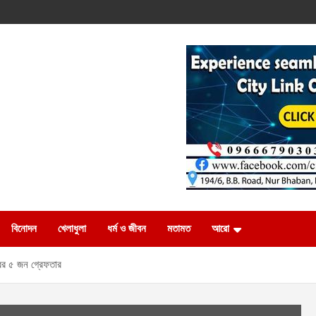
বিনোদন
খেলাধুলা
ধর্ম ও জীবন
মতামত
আরো
্রের ৫ জন গ্রেফতার