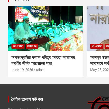
ধর্ম ও জীবন
নারায়ণগঞ্জ
ধর্ম ও জীবন
নার
অপসংস্কৃতির কবলে পবিত্র আশুরা আমাদের
আসন্ন ঈদুল
করণীয় শীর্ষক আলোচনা সভা
সংরক্ষণে সর্ব
কবির
June 19, 2026
talas
May 25, 202
দৈনিক তালাশ ডট কম