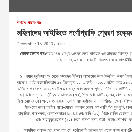
অপরাধ
নারায়ণগঞ্জ
মহিলাদের আইডিতে পর্ণোগ্রাফি প্রেরণ চক্র
December 15, 2023
talas
দৈনিক তালাশ.কমঃ
নারায়ণগঞ্জ খানপুর এলাকা হতে মোবাইল এর মাধ্যমে বিভিন্ন ছা
আহম্মেদ সহ ০৫ জন অপরাধী গ্রেফতার এবং কম্পিউটার
১। র‌্যাব প্রতিষ্ঠালগ্ন থেকে সমাজের বিভিন্ন অপরাধের উৎস উদ্ঘাটন, অপরাধ
যাচ্ছে। এরই ধারাবাহিকতায় ১৫ ডিসেম্বর ২০২৩ তারিখ ১০ঃ০০ ঘটিকা হতে ১১ঃ৫০
অভিযান পরিচালনা করে মোবাইল এর মাধ্যমে বিভিন্ন ছাত্রী ও মহিলাদের আইডিতে প
১। মোঃ মাসুদ রানা @ তন্ময় আহম্মেদ (৩৪), পিতা মোঃ আলী হোসেন, মাতা-মোছাঃ 
পিতা-মোঃ হোসেন খান, মাতা-রেহেনা বেগম, সাং-দূর্গাপুর, থানা-মির্জাগঞ্জ, জেলা-বর
পিতা-মোঃ রুহুল আমিন, মাতা-মোছাঃ মমতাজ বেগম, সাং-বালিগাঁও ফুলকুচি, থানা-সদ
ভাড়াটিয়া, থানা-সদর, জেলা-নারায়ণগঞ্জ, ৪। মোঃ জনি (৩২), পিতা-জাহিদ হোসেন, ম
মোঃ মাহাবুবুর রহমান (২২), পিতা-বাদশা মিয়া, মাতা-মোছাঃ মোশেরা ব
২। প্রাথমিক অনুসন্ধানে জানা যায় যে, পর্ণোগ্রাফি চক্রের মূল হোতা মাসুদ রানা 