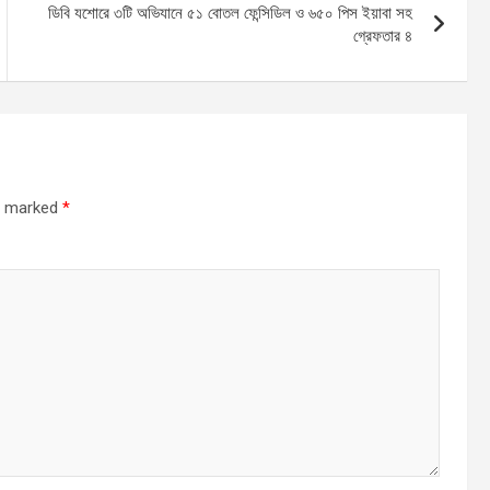
ডিবি যশোরে ৩টি অভিযানে ৫১ বোতল ফেন্সিডিল ও ৬৫০ পিস ইয়াবা সহ
গ্রেফতার ৪
re marked
*