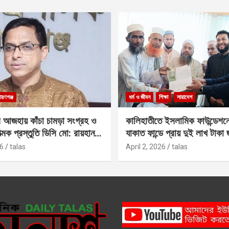
ায়ণগঞ্জ
ধর্ম ও জীবন
শিক্ষা
সারাদেশ
 আজহায় কাঁচা চামড়া সংগ্রহ ও
কালিহাতীতে ইসলামিক ফাউন্ডেশন
াত্মক প্রস্তুতি ডিসি মো: রায়হান
যাকাত ফান্ডে প্রায় দুই লাখ টাকা
6
talas
April 2, 2026
talas