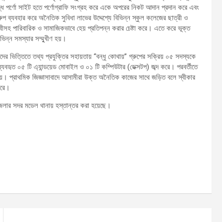
িদ্ধ পর্ণো সাইট হতে পর্ণোগ্রাফি সংগ্রহ করে একে অপরের নিকট আদান প্রদান করে এবং
রুপ ব্যবহার করে অনৈতিক সুবিধা লাভের উদ্দেশ্যে বিভিন্ন স্কুল কলেজের ছাত্রী ও
 দাবীসহ পারিবারিক ও সামাজিকভাবে হেয় প্রতিপন্ন করার চেষ্টা করে। এতে করে ভূক্ত
ভিন্ন সমস্যার সম্ম্খুীণ হয়।
র ভিত্তিতে তথ্য প্রযুক্তির সহায়তায় “বন্ধু কোথায়” গ্রুপের সক্রিয় ০৫ সদস্যকে
যবহৃত ০৫ টি এ্যান্ডয়েড মোবাইল ও ০১ টি কম্পিউটার (ডেক্সটপ) জব্দ করে। পরবর্তীতে
য়া যায়। প্রাথমিক জিজ্ঞাসাবাদে আসামীরা উক্ত অনৈতিক কাজের সাথে জড়িত বলে স্বীকার
রে।
জেলার সদর মডেল থানায় হস্তান্তর করা হয়েছে।