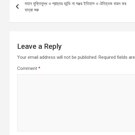
o
A
g
মহান মুক্তিযুদ্ধ ও প্রাচ্যর ডান্ডি না.গঞ্জর ইতিহাস ও ঐতিহ্যক ধারন কর
navigation
o
p
er
যাত্রা শুরু
k
p
Leave a Reply
Your email address will not be published.
Required fields a
Comment
*