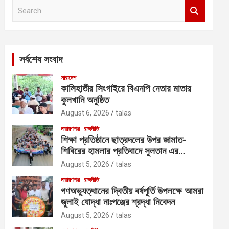
S
e
a
r
c
সর্বশেষ সংবাদ
h
সারাদেশ
কালিহাতীর সিংগাইরে বিএনপি নেতার মাতার
কুলখানি অনুষ্ঠিত
August 6, 2026
talas
নারায়ণগঞ্জ
রাজনীতি
শিক্ষা প্রতিষ্ঠানে ছাত্রদলের উপর জামাত-
শিবিরের হামলার প্রতিবাদে সুলতান এর
নেতৃত্বে বিক্ষোভ
August 5, 2026
talas
নারায়ণগঞ্জ
রাজনীতি
গণঅভ্যুত্থানের দ্বিতীয় বর্ষপূর্তি উপলক্ষে আমরা
জুলাই যোদ্ধা নাঃগঞ্জের শ্রদ্ধা নিবেদন
August 5, 2026
talas