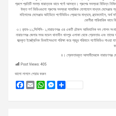
গ্রুপে প্রতিটি সদস্য মারাত্তক ভাবে পর্ণো আসক্ত। গ্রুপের সদস্যরা বিভিন্ন নিষ
উক্ত পর্ণ ভিডিওগুলো গ্রুপের সদস্যরা সামাজিক যোগাযোগ মাধ্যম মেসেঞ্জার গ্
মহিলাদের মেসেঞ্জার আইডিতে পর্ণোভিডিও প্রেরণের মাধ্যমে, ব্ল্যাকমেইল, অর্থ
ভোগীরা পারিবারিক ভাবে বি
৩। র‌্যাব-১১,সিপিসি- ১,নারায়ণগঞ্জ এর একটি চৌকস আভিযানিক দল গোপন সংবাদে
নারায়ণগঞ্জ জেলার সদর মডেল থানাধীন খানপুর এলাকা থেকে গ্রেফতার এবং তাদের ব্
জব্দকৃত ইলেক্ট্রনিক ডিভাইসগুলো পরিক্ষা করে প্রচুর পরিমানে পর্ণোভিডিও পাও
ক
৪। গ্রেফতারকৃত আসামীদেরকে নারায়ণগঞ্জ 
Post Views:
405
ভালো লাগলে শেয়ার করুন
F
E
W
M
S
a
m
h
es
h
ce
ail
at
se
ar
b
s
n
e
Post