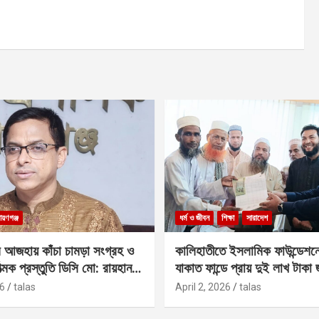
ায়ণগঞ্জ
ধর্ম ও জীবন
শিক্ষা
সারাদেশ
 আজহায় কাঁচা চামড়া সংগ্রহ ও
কালিহাতীতে ইসলামিক ফাউন্ডেশন
াত্মক প্রস্তুতি ডিসি মো: রায়হান
যাকাত ফান্ডে প্রায় দুই লাখ টাকা
6
talas
April 2, 2026
talas