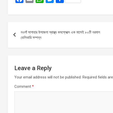
a
m
h
es
h
ce
ail
at
se
ar
b
s
n
e
Post
o
A
g
নওগাঁ সাপাহার উপজেলা স্বাস্থ্য কমপ্লেক্সে এক মাসেই ৮০টি নরমাল
navigation
o
p
er
ডেলিভারি সম্পন্ন
k
p
Leave a Reply
Your email address will not be published.
Required fields a
Comment
*