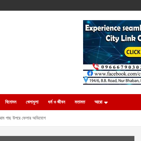
বিনোদন
খেলাধুলা
ধর্ম ও জীবন
মতামত
আরো
ি আম গাছ উপরে ফেলার অভিযোগ