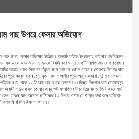
ি আম গাছ উপরে ফেলার অভিযোগ
ারে আম গাছ উপরে ফেলার অভিযোগ উঠেছে। ঘটনাটি ঘটেছে উপজেলার আইহাই ইউনিয়নের
়ে ৪ জন সহ আরো অজ্ঞাতনামা ৭ জনকে বিবাদী করে থানায় একটি লিখিত অভিযোগ করেছে।
সংলগ্ন বাদির আড়াই শতক নিজ সম্পত্তির উপর আমগাছ রোপন করেন। সোমবার দিবাগত রাত
্দিনের পুত্র মহবুল হক (৪৫), মৃত এসলাম আলীর পুত্র আবু বাক্কার(৪২) মৃত নজরুল
্পত্তির উপর থেকে ২২ টি আম গাছ উপরে ফেলেন। এ বিষয়ে নিরুপায় হয়ে মোকলেসুর
লাকাবাসী মাঠের ফসল তোলার জন্য ওই সম্পত্তির উপর দিয়ে রাস্তা তৈরি করবে মর্মে
লে ফেলা হয়েছে বলে অনেকে জানিয়েছে।এ বিষয়ে থানায় যোগাযোগ করা হলে অভিযোগ
উটি কর্মকর্তা রবিউল ইসলাম জানান।