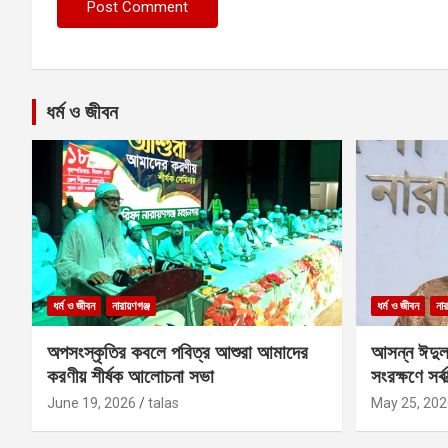
ধর্ম ও জীবন
ধর্ম ও জীবন
নারায়ণগঞ্জ
ধর্ম ও জীবন
নার
অপসংস্কৃতির কবলে পবিত্র আশুরা আমাদের
আসন্ন ঈদুল
করণীয় শীর্ষক আলোচনা সভা
সংরক্ষণে সর্ব
কবির
June 19, 2026
talas
May 25, 202