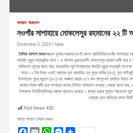
অপরাধ
সারাদেশ
নওগাঁর সাপাহারে মোকলেসুর রহমানের ২২ ট
December 5, 2023
talas
দৈনিক তালাশ.কমঃ
উজ্জ্বল কুমার সরকার:নওগাঁ জেলা প্রতিনিধিঃনওগাঁর সাপাহ
পাহাড়ি পুকুর বধ্যভূমির পাশে। এ ঘটনায় ভুক্তভোগী মোকলেসুর রহমান বাদী হয
অভিযোগ সূত্রে জানা যায়, কয়েকদিন পূর্বে উপজেলার পাহাড়ি পুকুর বধ্যভূমি 
সাড়ে ১২ টার দিকে একই গ্রামের মৃত আতাউর এর পুত্র কাদির (৪৫), মৃত ফাইজুদ
ইসলামের পুত্র জুয়েল (৪০) সহ অজ্ঞাত আরো ৫/৭ জন উৎশৃংখল ব্যক্তি উক্ত সম
রহমান নিজে বাদী হয়ে সাপাহার থানায় লিখিত অভিযোগ করেছে।আরো জানা যায়, এ
উপজেলা নির্বাহীঅফিসার বরাবর আবেদন করেছে। রাস্তা করার সুবাদে গাছগুলো তু
পেয়েছে বলে দায়িত্বে থাকা ডি
Post Views:
425
ভালো লাগলে শেয়ার করুন
F
E
W
M
S