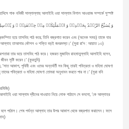
দিসে পাক নবিজী সাল্লাল্লাহু আলাইহি ওয়া সাল্লাম বিশাল আওয়াজ সম্পর্কে সুস্পষ্ট
وَ یُسَبِّحُ الرَّعۡدُ بِحَمۡدِهٖ وَ الۡمَلٰٓئِکَۃُ مِنۡ خِیۡفَتِهٖ ۚ وَ یُرۡسِلُ ا
ে প্রকম্পিত হয়ে তাসবিহ পাঠ করে; তিনি বজ্রপাত করেন এবং (অনেক সময়) তাকে যার
থচ আল্লাহ তাআলার কৌশল ও শক্তি বড়ই জবরদস্ত।’ (সুরা রা’দ : আয়াত ১৩)
রেশতারা তার ভয়ে তাসবিহ পাঠ করে। হজরত মুজাহিদ রাহমাতুল্লাহি আলাইহি বলেন,
জীবন সৃষ্টি করেন।’ (কুরতুবি)
সাত আকাশ, পৃথিবী এবং ওদের অন্তর্বর্তী সব কিছু তারই পবিত্রতা ও মহিমা ঘোষণা
 তাদের পবিত্রতা ও মহিমা ঘোষণা তোমরা অনুধাবন করতে পার না।’ (সুরা বনি
িরমিজি)
 আলাইহি ওয়া সাল্লাম দ্বীনের দাওয়াত নিয়ে লোক পাঠালে সে বললো, ‘কে আল্লাহর
ককে বলে পাঠাল। শেষ পর্যন্ত আল্লাহ তার উপর আকাশ থেকে বজ্রপাত করালেন। ফলে
নাহ)