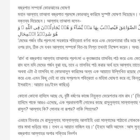
বজ্রপাত সম্পর্কে কোরআনের ঘোষণা
মহান আল্লাহ তাআলা বজ্রপাত প্রসঙ্গে কোরআনু কারিমে সুস্পষ্ট ঘোষণা দিয়েছেন। হা
বক্তব্য দিয়েছেন। আল্লাহ তাআলা বলেন-
لصَّوَاعِقَ فَیُصِیۡبُ بِهَا مَنۡ یَّشَآءُ وَ هُمۡ یُجَادِلُوۡنَ فِی اللّٰهِ ۚ وَ
هُوَ شَدِیۡدُ الۡمِحَالِ
‘মেঘের গর্জন তাঁর প্রশংসা সহকারে পবিত্রতা বর্ণনা করে এবং ফেরেশতারা তাঁর ভয়
ওপর চান, ঠিক সে যখন আল্লাহ সম্পর্কে বিত-ায় লিপ্ত তখনই নিক্ষেপ করেন। অ
’রাদ’ বা বজ্রপাত আল্লাহ তাআলার প্রশংসা ও কৃতজ্ঞতার তাসবিহ পাঠ করে এবং ফে
রাদ বলে যদি মেঘের গর্জন বুঝা হয়, তবে এ তাসবিহ পাঠ করার অর্থ হবে আল্লাহ তাতে 
অথবা এটা ঐ তাসবিহ যা কোরআনুল কারিমের অন্য এক আয়াতে উল্লিখিত রয়েছে যে, ’
করে এবং এমন কিছু নেই যা তার সপ্রশংস পবিত্রতা ও মহিমা ঘোষণা করে না; কিন্তু
ইসরাইল : আয়াত ৪৪/ইবন কাছির)
কোনো কোনো হাদিসে আছে যে, বৃষ্টি বর্ষণের কাজে নিযুক্ত ফেরেশতার নাম রাদ।’ (ত
হাদিসে পাকে আরও এসেছে, এক প্রভাবশালী লোকের কাছে রাসুলুল্লাহ সাল্লাল্লাহু
রাসুল? আল্লাহ কি? সোনার না রূপার? নাকি পিতলের?
এভাবে তিনবার সে রাসুলুল্লাহ সাল্লাল্লাহু আলাইহি ওয়া সাল্লামের পাঠানো লো
তার মাথা গুড়িয়ে যায়। তখন এ আয়াত নাজিল হয়।’ (ইবনে আবি আসেম : আস সুন্
বজ্রপাত আল্লাহর অপার শক্তির নিদর্শন