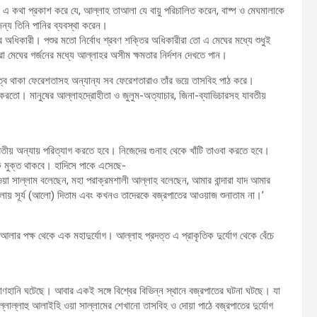
জন এ কথা প্রকাশ করে যে, আল্লাহ তাআলা যে বায়ু পরিচালিত করেন, বাষ্প ও মেঘমালাকে
 জন্য তিনি পানির ব্যবস্থা করেন।
ার অধিকারী। পশুর মতো নির্বোধ শ্রবণ শক্তির অধিকারীরা তো এ মেঘের মধ্যে শুধুই
তিরা মেঘের গর্জনের মধ্যে আল্লাহর অসীম ক্ষমতার নির্দশন দেখতে পান।
্বে থাকা ফেরেশতাসহ অন্যান্য সব ফেরেশতারাও তাঁর ভয়ে তাসবিহ পাঠ করে।
করতো। মানুষের আল্লাহদ্রোহীতা ও জুলুম-অত্যাচার, জিনা-ব্যাভিচারসহ যাবতীয়
াবতীয় অন্যায় পরিত্যাগ করতে হবে। নিজেদের গুনাহ থেকে খাঁটি তাওবা করতে হবে।
ে মুক্ত থাকবে। হাদিসে পাকে এসেছে-
 ওয়া সাল্লাম বলেছেন, মহা পরাক্রমশালী আল্লাহ বলেছেন, আমার বান্দারা যাদ আমার
বেলায় সূর্য (আলো) দিতাম এবং কখনও তাদেরকে বজ্রপাতের আওয়াজ শুনাতাম না।’
লার পক্ষ থেকে এক মহাদুর্যোগ। আল্লাহ প্রদত্ত এ প্রাকৃতিক দুর্যোগ থেকে বেঁচে
াণহানি ঘটেছে। আবার একই সঙ্গে বিশ্বের বিভিন্ন স্থানে বজ্রপাতের ঘটনা ঘটছে। যা
লাল্লাহু আলাইহি ওয়া সাল্লামের শেখানো তাসবিহ ও দোয়া পাঠে বজ্রপাতের দুর্যোগ