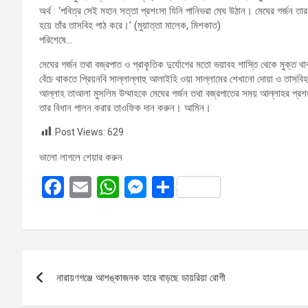
অর্থ : ‘পবিত্র সেই মহান সত্তা প্রশংসা যিনি পানিভরা মেঘ উঠান। মেঘের গর্জন তা
হয়ে তাঁর তাসবিহ পাঠ করে।’ (মুয়াত্তা মালেক, মিশকাত)
পরিশেষে…
মেঘের গর্জন তথা বজ্রপাত ও প্রাকৃতিক দুর্যোগের মতো ভয়াবহ শাস্তি থেকে মুক্
বেঁচে থাকতে প্রিয়নবি সাল্লাল্লাহু আলাইহি ওয়া সাল্লামের শেখানো দোয়া ও তাসব
আল্লাহ তাআলা মুসলিম উম্মাহকে মেঘের গর্জন তথা বজ্রপাতের সময় আল্লাহর প্রশ
তার বিধান পালন করার তাওফিক দান করুন। আমিন।
Post Views:
629
ভালো লাগলে শেয়ার করুন
F
E
W
M
S
a
m
h
es
h
ce
ail
at
se
ar
b
s
n
e
Post
o
A
g
নারায়ণগঞ্জে আশঙ্কাজনক হারে বাড়ছে ডায়রিয়া রোগী
navigation
o
p
er