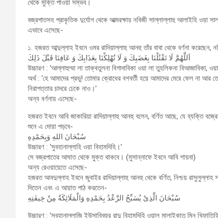
থেকে মুক্তি পাওয়া সম্ভব।
বজ্রপাতসহ প্রাকৃতিক দুর্যোগ থেকে আত্মরক্ষায় নবিজী সাল্লাল্লাহু আলাইহি ওয়া স
এভাবে এসেছে-
১. হজরত আব্দুল্লাহ ইবনে ওমর রাদিয়াল্লাহু আনহু তাঁর বাবা থেকে বর্ণনা করেছেন,
اَللَّهُمَّ لَا تَقْتُلْنَا بِغَضَبِكَ وَ لَا تُهْلِكْنَا بِعَذَابِكَ وَ عَافِنَا قَبْلَ ذَلِكَ
উচ্চারণ : ‘আল্লাহুম্মা লা তাক্বতুলনা বিগাদাবিকা ওয়া লা তুহলিকনা বিআজাবিকা, 
অর্থ : ‘হে আমাদের প্রভু! তোমার ক্রোধের বশবর্তী হয়ে আমাদের মেরে ফেল না আ
নিরাপত্তার চাদরে ঢেকে নাও।’
অন্য বর্ণনায় এসেছে-
হজরত ইবনে আবি জাকারিয়া রাদিয়াল্লাহু আনহু বলেন, বর্ণিত আছে, যে ব্যক্তি বজ্
শুনে এ দোয়া পড়বে-
سُبْحَانَ اللهِ وَبِحَمْدِهِ
উচ্চারণ : ‘সুবহানাল্লাহি ওয়া বিহামদিহি।’
সে বজ্রপাতের আঘাত থেকে মুক্ত থাকবে। (মুসান্নাফে ইবনে আবি শায়বা)
অন্য রেওয়ায়েতে এসেছে-
হজরত আবদুল্লাহ ইবনে জুবাইর রাদিয়াল্লাহু আনহু থেকে বর্ণিত, নিশ্চয় রাসুলুল্লাহ
দিতেন এবং এ আয়াত পাঠ করতেন-
سُبْحَانَ الَّذِىْ يُسَبِّحُ الرَّعْدُ بِحَمْدِهِ وَالْمَلَائِكَةُ مِنْ خِيفَتِهِ
উচ্চারণ : ‘সুবহানাল্লাজি ইউসাব্বিহুর রাদু বিহামদিহি ওয়াল মালাইকাতু মিন খিফাতিহ