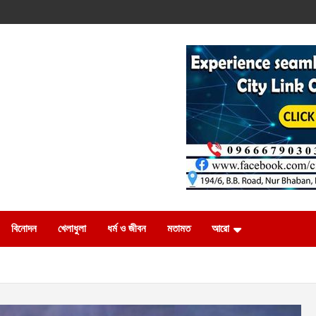
বিনোদন
খেলাধুলা
ধর্ম ও জীবন
মতামত
আরো