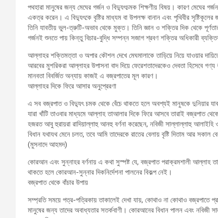
পথহারা মানুষের জন্য মেঘের গর্জন ও বিদ্যুৎচমক শিক্ষণীয় বিষয়। কারণ মেঘের গর্
একত্র করেন। এ বিদ্যুৎকে বৃষ্টির মাধ্যম বা উপলক্ষ বানান এবং পৃথিবীর সৃষ্টিকূলের
তিনি যাবতীয় ভুল-ত্রুটি-অভাব থেকে মুক্ত। তিনি জ্ঞান ও শক্তির দিক থেকে পূর্ণত
গর্জনই শুনতে পায় কিন্তু বিচার-বুদ্ধি সম্পন্ন সজাগ শ্রবণ শক্তির অধিকারী ব্যক্
আল্লাহর শক্তিমত্তা ও অপার কৌশল দেখে মেঘমালাকে তাড়িয়ে নিয়ে যাওয়ার দায়িত
আরবের মুশরিকরা আল্লাহর উপাসনা বাদ দিয়ে ফেরেশতাদেরকেও দেবতা হিসেবে গণ্য 
মানবতা বিবর্জিত অন্যায় কাজই এ বজ্রপাতের মূল কারণ।
আল্লাহর দিকে ফিরে আসার অনুপ্রেরণা
এ সব বজ্রপাত ও বিদ্যুৎ চমক থেকে বেঁচে থাকতে হলে অবশ্যই মানুষকে দুনিয়ার য
যারা খাঁটি তাওবার মাধ্যমে আল্লাহ তাআলার দিকে ফিরে আসবে তারাই বজ্রপাত থেক
হজরত আবু হুরায়রা রাদিয়াল্লাহু আনহু বর্ণনা করেছেন, নবিজী সাল্লাল্লাহু আলাইহি
বিধান যথাযথ মেনে চলত, তবে আমি তাদেরকে রাতের বেলায় বৃষ্টি দিতাম আর সকাল 
(মুসনাদে আহমদ)
কোরআন এবং সুন্নাহর বর্ণনায় এ কথা সুস্পষ্ট যে, বজ্রপাত পরাক্রমশালী আল্লাহ তাআ
থাকতে হলে কোরআন-সুন্নার দিকনির্দেশনা পালনের বিকল্প নেই।
বজ্রপাত থেকে বাঁচার উপায়
সম্প্রতি সময়ে পত্র-পত্রিকায় তাকালেই দেখা যায়, কোথাও না কোথাও বজ্রপাতে প্র
মানুষের জন্য তাদের অবাধ্যতার সতর্কবাণী। কোরআনের বিধান পালন এবং নবিজী সাল্