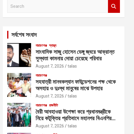
S
e
a
r
c
সর্বশেষ সংবাদ
h
নারায়ণগঞ্জ
স্বাস্থ্য
সাংবাদিক সাজু হোসেন ডেঙ্গু জ্বরে আক্রান্ত
সুস্থতা কামনায় দোয়া চেয়েছে পরিবার
August 7, 2026
talas
নারায়ণগঞ্জ
সহযাত্রী মানবকল্যান ফাউন্ডেশনের পক্ষ থেকে
অসহায় ও দুঃস্থ মানুষের মাঝে উপহার
August 7, 2026
talas
নারায়ণগঞ্জ
রাজনীতি
বৈরী আবহাওয়া উপেক্ষা করে প্রধানমন্ত্রীকে
নিয়ে কটূক্তির প্রতিবাদে মহানগর বিএনপির
বিক্ষোভ
August 7, 2026
talas