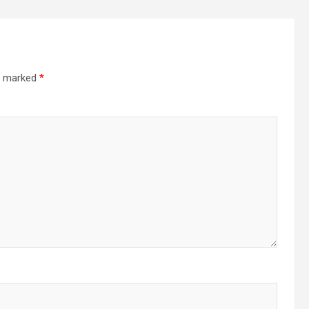
re marked
*