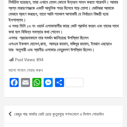
নির্বাচিত হয়েছেন, তারা এখানে তেমন কোনো উন্নয়ন সাধন করতে পারেননি। আমার
স্বপ্ন নারায়ণগঞ্জকে একটি আধুনিক শহর হিসেবে গড়ে তোলা। ভোটাররা আমাকে
যেভাবে গ্রহণ করছেন, তাতে আমি শতভাগ আশাবাদী যে নির্বাচনে বিজয়ী হবো
ইনশাল্লাহ।
‎এ সময় তিনি ১৩ নং ওয়ার্ড এলাকাবাসীর কাছে ভোট প্রার্থনা করেন এবং তাদের সাথে
কথা বলে বিভিন্ন সমস্যার কথা শোনেন।
‎এসময় প্রচারনাকালে তার সমর্থন জানিয়েছে উপস্থিত ছিলেন
‎এসএম ইকবাল হোসেন,রানা, আবদুর রহমান, মজিবুর রহমান, ইমরান এছাড়াও
তার অনুসারী এবং স্থানীয় এলাকার নেতৃবন্দগণ উপস্থিত ছিলেন।
Post Views:
894
ভালো লাগলে শেয়ার করুন
F
E
W
M
S
a
m
h
es
h
ce
ail
at
se
ar
b
s
n
e
Post
খেজুর গাছ মার্কায় ভোট চেয়ে কুতুবপুরে গণসংযোগ ও বিশাল শোডাউন
o
A
g
navigation