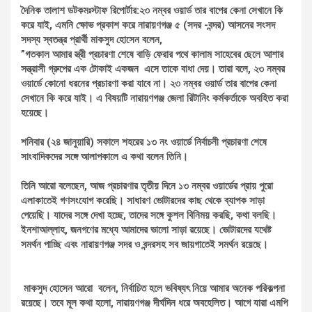
দৈনিক তালাশ ডটকমঃস্টাফ রিপোর্টার:২৩ নম্বর ওয়ার্ড তার বাপের কেনা সেখানে কি
করে যাই, এমনি ক্ষোভ প্রকাশ করে নারায়ণগঞ্জ ৫ (সদর -বন্দর) আসনের সংসদ
সদস্য স্বতন্ত্র প্রার্থী মাকসুদ হোসেন বলেন,
‎”গতকাল আমার স্ত্রী প্রচারণা শেষে বাড়ি ফেরার পথে কালাম সাহেবের ছেলে আশার
সন্ত্রাসী গ্রুপের এক টোকাই একজন এসে তাকে বাধা দেয়। তারা বলে, ২৩ নম্বর
ওয়ার্ডে কোনো ধরনের প্রচারণা করা যাবে না। ২৩ নম্বর ওয়ার্ড তার বাপের কেনা
সেখানে কি করে যাই। এ বিষয়টি নারায়ণগঞ্জ জেলা রিটানিং কর্মকর্তাকে অবহিত করা
হয়েছে।
‎শনিবার (২৪ জানুয়ারি) সকালে শহরের ১৩ নং ওয়ার্ডে নির্বাচনী প্রচারণা শেষে
সাংবাদিকদের সঙ্গে আলাপকালে এ কথা বলেন তিনি।
তিনি আরো বলেছেন, আজ প্রচারণার তৃতীয় দিনে ১৩ নম্বর ওয়ার্ডের প্রায় পুরো
এলাকাতেই গণসংযোগ করেছি। সাধারণ ভোটারদের কাছ থেকে ব্যাপক সাড়া
পেয়েছি। যাদের সঙ্গে দেখা হচ্ছে, তাদের সঙ্গে কুশল বিনিময় করছি, কথা বলছি।
ইনশাআল্লাহ, জনগণের মধ্যে আমাদের ভালো সাড়া রয়েছে। ভোটারদের যথেষ্ট
সমর্থন পাচ্ছি এবং নারায়ণগঞ্জ সদর ও বন্দরসহ সব জায়গাতেই সমর্থন রয়েছে।
‎ মাকসুদ হোসেন আরো বলেন, নির্বাচিত হলে ভবিষ্যৎ নিয়ে আমার অনেক পরিকল্পনা
রয়েছে। তবে মূল কথা হলো, নারায়ণগঞ্জ দীর্ঘদিন ধরে অবহেলিত। আগে যারা এমপি