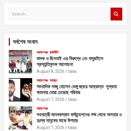
S
e
a
r
c
সর্বশেষ সংবাদ
h
নারায়ণগঞ্জ
রাজনীতি
মাদক ও ছিনতাই এর বিরুদ্ধে ১নং বাবুরাইলে
প্রস্তুতিমূলক আলোচনা
August 8, 2026
talas
নারায়ণগঞ্জ
স্বাস্থ্য
সাংবাদিক সাজু হোসেন ডেঙ্গু জ্বরে আক্রান্ত সুস্থতা
কামনায় দোয়া চেয়েছে পরিবার
August 7, 2026
talas
নারায়ণগঞ্জ
সহযাত্রী মানবকল্যান ফাউন্ডেশনের পক্ষ থেকে অসহায় ও
দুঃস্থ মানুষের মাঝে উপহার
August 7, 2026
talas