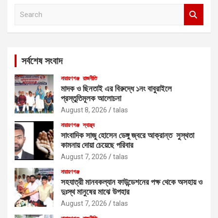
S
e
a
r
c
সর্বশেষ সংবাদ
h
নারায়ণগঞ্জ
রাজনীতি
মাদক ও ছিনতাই এর বিরুদ্ধে ১নং বাবুরাইলে
প্রস্তুতিমূলক আলোচনা
August 8, 2026
talas
নারায়ণগঞ্জ
স্বাস্থ্য
সাংবাদিক সাজু হোসেন ডেঙ্গু জ্বরে আক্রান্ত সুস্থতা
কামনায় দোয়া চেয়েছে পরিবার
August 7, 2026
talas
নারায়ণগঞ্জ
সহযাত্রী মানবকল্যান ফাউন্ডেশনের পক্ষ থেকে অসহায় ও
দুঃস্থ মানুষের মাঝে উপহার
August 7, 2026
talas