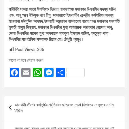
পরিচিতি সভায় আরো উপস্থিত ছিলেন নারায়ণগঞ্জ মহানগর বিএনপির সদস্য সচিব
এড. আবু আল ইউসুফ খান টিপু, জামায়াতে ইসলামীর কেন্দ্রীয় কর্মপরিষদ সদস্য
মাওলানা মঈনুদ্দিন আহমদ,ইসলামী আন্দোলন বাংলাদেশ নারায়ণগঞ্জ মহানগর সভাপতি
মুফতী মাসুম বিল্লাহ, মহানগর বিএনপির যুগ্ম আহবায়ক আনোয়ার হোসেন আনু,
জেলা বিএনপির সাবেক যুগ্ম আহবায়ক মাশুকুল ইসলাম রাজিব, ফতুল্লা থানা
বিএনপির সাংগঠনিক সম্পাদক রিয়াদ মোঃ চৌধুরী প্রমুখ।
Post Views:
306
ভালো লাগলে শেয়ার করুন
F
E
W
M
S
a
m
h
es
h
ce
ail
at
se
ar
b
s
n
e
Post
আওয়ামী লীগের কর্মসূচির প্রতিবাদে ছাত্রদল নেতা রিফাতের নেতৃত্বে মশাল
o
A
g
navigation
মিছিল
o
p
er
k
p
যুবদল নেতা স্বপন এর বড় ভাই এর মৃত্যুতে শোক প্রকাশ করেছেন নুর এই