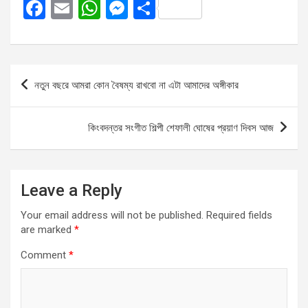
F
E
W
M
S
a
m
h
es
h
ce
ail
at
se
ar
b
s
n
e
Post
নতুন বছরে আমরা কোন বৈষম্য রাখবো না এটা আমাদের অঙ্গীকার
o
A
g
navigation
o
p
er
কিংবদন্তর সংগীত শিল্পী শেফালী ঘোষের প্রয়াণ দিবস আজ
k
p
Leave a Reply
Your email address will not be published.
Required fields
are marked
*
Comment
*