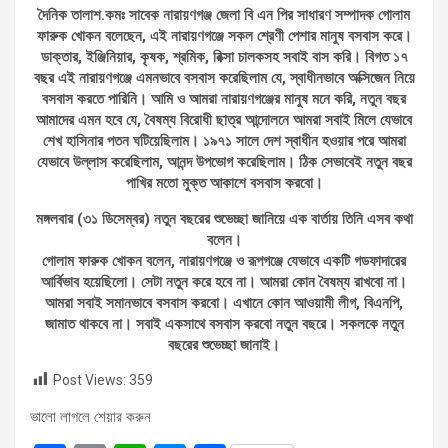
দৈনিক তালাশ.কমঃ সাবেক নারায়ণগঞ্জ জেলা বি এন পির সাধারণ সম্পাদক গোলাম
ফারুক খোকন বলেছেন, এই নারায়ণগঞ্জে সকল শ্রেণী পেশার মানুষ বসবাস করে।
ডাক্তার, ইঞ্জিনিয়ার, কৃষক, শ্রমিক, রিক্সা চালকসহ সবাই বাস করি। বিগত ১৭
বছর এই নারায়ণগঞ্জে এমনভাবে বসবাস করেছিলাম যে, স্বাধীনভাবে অক্সিজেন নিয়ে
বসবাস করতে পারিনি। আমি ও আমরা নারায়ণগঞ্জের মানুষ মনে করি, নতুন বছর
আমাদের এমন হবে যে, বৈষম্য বিরোধী ছাত্র আন্দোলনে আমরা সবাই মিলে যেভাবে
শেখ হাসিনার পতন ঘটিয়েছিলাম। ১৯৭১ সালে দেশ স্বাধীন হওয়ার পরে আমরা
যেভাবে উল্লাস করেছিলাম, আনন্দ উপভোগ করেছিলাম। ঠিক সেভাবেই নতুন বছর
পাখির মতো মুক্ত আকাশে বসবাস করবো।
মঙ্গলবার (৩১ ডিসেম্বর) নতুন বছরের শুভেচ্ছা জানিয়ে এক বার্তায় তিনি এসব কথা
বলেন।
গোলাম ফারুক খোকন বলেন, নারায়ণগঞ্জে ও রূপগঞ্জে যেভাবে একটি গডফাদারের
আর্বিভাব হয়েছিলো। সেটা নতুন করে হবে না। আমরা কোন বৈষম্য রাখবো না।
আমরা সবাই সমানভাবে বসবাস করবো। এখানে কোন আওয়ামী লীগ, বিএনপি,
জামাত থাকবে না। সবাই একসাথে বসবাস করবো নতুন বছরে। সকলকে নতুন
বছরের শুভেচ্ছা জানাই।
Post Views:
359
ভালো লাগলে শেয়ার করুন