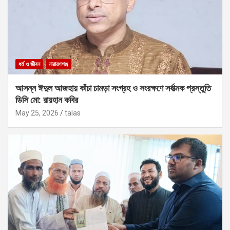
ধর্ম ও জীবন
নারায়ণগঞ্জ
আসন্ন ঈদুল আজহায় কাঁচা চামড়া সংগ্রহ ও সংরক্ষণে সর্বাত্মক প্রস্তুতি
ডিসি মো: রায়হান কবির
May 25, 2026
talas