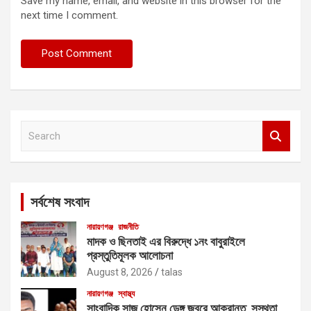
Save my name, email, and website in this browser for the
next time I comment.
S
e
a
r
c
সর্বশেষ সংবাদ
h
নারায়ণগঞ্জ
রাজনীতি
মাদক ও ছিনতাই এর বিরুদ্ধে ১নং বাবুরাইলে
প্রস্তুতিমূলক আলোচনা
August 8, 2026
talas
নারায়ণগঞ্জ
স্বাস্থ্য
সাংবাদিক সাজু হোসেন ডেঙ্গু জ্বরে আক্রান্ত সুস্থতা