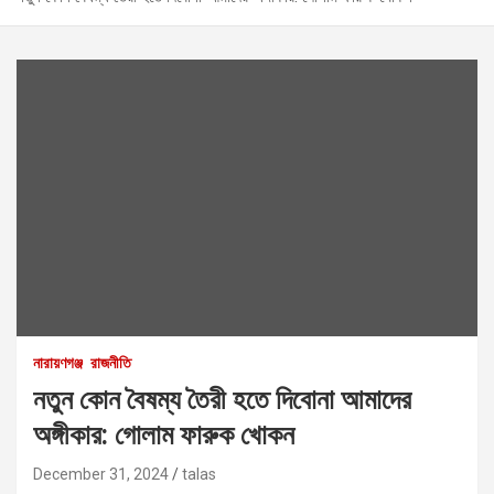
নারায়ণগঞ্জ
রাজনীতি
নতুন কোন বৈষম্য তৈরী হতে দিবোনা আমাদের
অঙ্গীকার: গোলাম ফারুক খোকন
December 31, 2024
talas