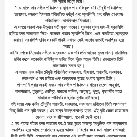
গান সৃষ্টির মধ্যে দিয়ে।
’৭০ সালে তার সঙ্গীত পরিচালনায় মুক্তি পায় রফিকুল বারি চৌধুরী পরিচালিত:
তানসেন, নজরুল ইসলাম পরিচালিত দর্পচূর্ণ এবং স্বরলিপি এবং রহিম নেওয়াজ
পরিচালিত- যোগবিয়োগ সিনোমা।
এ সময়ে দারুণ এক উত্থান ঘটে সুবল দাসের। সুরকার সুবল দাস-ই স্বরলিপি
ছবিতে রুনা লায়লাকে দিয়ে- গানেরই খাতায় স্বরলিপি লিখে…এই গানটিতে প্লেব্যাক
করান। স্বরলিপি ছবির সবকটি গানই এখনও সেই আগের মতোই জনপ্রিয় হয়ে
আছে।
আশির দশকে সিনেমার সঙ্গীতে অন্যরকম এক পরিবর্তন আনেন সুবল দাস। সামাজিক
ছবির বদলে অনেকটা বাণিজ্যিক ছবির দিকে ঝুঁকে পড়েন তিনি। সেখানেও তিনি
দারুণভাবে সফল হন।
এ সময়ে এফ কবীর চৌধুরী পরিচালিত রাজমহল, শীষনাগ, পদ্মাবতী, সওদাঘর,
নরমগরম এ সব ছবিতে এক অন্যরকম সুরের ঝংকার তুলেন তিনি।
পাশাপাশি প্রায় একই সময়ে তার সঙ্গীত পরিচালনায় গায়ের ছেলে, অনুরাগ,
বানাজারান, পুত্রবধূ, দোস্তি, হারানো মানিক, লালুভুলু, ঝুমুর, গৃহলক্ষীর মতো
সামাজিক-পারিবারিক ছবিও সুপার হিট করে।
ওই সময় এফ কবির চৌধুরীর পদ্মাবতী, সওদাগর, নরমগরম ছবিতেও তিনি অসাধারণ
কিছু মিষ্টি গান সৃষ্টি করেন। এর মধ্যে উল্লেখযোগ্য হলো: এই বৃষ্টি ভেজা রাতে চলে
যেওনা, ওরে ও বাঁশিওয়ালা, মনেরই ছোট্ট ঘরে।
এ সব গানের বাইরে রুনা লায়লার কণ্ঠে তার সুরের অজস্র আধুনিক গান অন্যরকম
জনপ্রিয় হয়ে আছে শ্রোতাদের হৃদয়ে আজও । বিশেষ করে রুনা লায়লার গাওয়া:
শিল্পী আমি শিল্পী, তোমাদেরই গান শোনাবো এই গানটি সুবল দাসেরই একঅন্যরকম