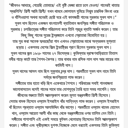
“জীবনও আধারে, পেয়েছি তোমারে/ এই বৃষ্টি ভেজা রাতে চলে যেওনা/ গানেরই খাতায়
স্বরলিপি/ শিল্পী আমি শিল্পী/ যখন থামবে কোলাহল ঘুমিয়ে নিঝুম চারদিক কিংবা ওরে
ও বাঁশিওয়ালা অথবা মনেরই ছোট্ট ঘরে এই কালজয়ী গানের সুরকার সুবল দাস।”
সুবল দাস ছিলেন একজন বাংলাদেশী খ্যাতিমান জনপ্রিয় সঙ্গীত পরিচালক ও
সুরকার। চলচ্চিত্রের সঙ্গীত পরিচালনা করে তিনি প্রচুর খ্যাতি অর্জন করেন। তার
কিছু কিছু গানের সুরের ইন্দ্রজালে এখনো শ্রোতারা বিমোহিত হয়।
তার সুর করা অনেক হৃদয়ছোঁয়া গান এখনও শ্রোতাদের মাঝে অন্যরকম মুগ্ধতা
ছড়ায়। একসময় দেশের ফিল্ম ইন্ডাষ্ট্রির প্রাণ ছিলেন সুরকার সুবল দাস।
সুবল দাসের জন্ম ১৯২৮ সালের ২৭ ডিসেম্বর। কুমিল্লার ব্রাহ্মণবাড়িয়াতে তিতাস
নদীর পাড়ে কাটে তার শৈশব-কৈশর। তার বাবার নাম রসিক লাল দাস আর মায়ের নাম
কামিনী দাস।
সুবল দাসের আসল নাম ছিল সুকুমার চন্দ্র দাস। পরবর্তীতে সুবল দাস নামে তিনি
সর্বত্র জনপ্রিয়তা লাভ করেন।
সঙ্গীতের তার হাতে খড়ি ছিল একেবারে শৈশবে। পরিবারের সবাই গানবাজনা
ভালোবাসতেন বলেই গানের সাথে তার যোগসূত্র তৈরি হতে সময় লাগেনি। তবে
জীবনের শুরুতে তিনি আত্মপ্রকাশ করেন মূলত যন্ত্রসঙ্গীত শিল্পী হিসেবে।
সেতার বাদক হিসেবে ওস্তাদ ইসরাইল খাঁর সান্নিধ্য লাভ করেন। ওস্তাদ ইসরাইল
খাঁ ছিলেন প্রখ্যাত ওস্তাদ আলাউদ্দিন খাঁর ভাগ্নে। পরবর্তীতে ওস্তাদ খাদেম হোসেন
খান, ওস্তাদ আয়েত আলী খাঁর কাছ থেকে যন্ত্রসঙ্গীতের ওপর তালিম নেন তিনি।
সঙ্গীতের পাশাপাশি এই একই সময়ে ফুটবল খেলোয়াড় হিসেবেও তিনি আত্মপ্রকাশ
করেন। সঙ্গীত এবং ক্রীড়াঙ্গনে যুগপৎ নিজেকে মেলে ধরতেই একসময় তিনি কুমিল্লা