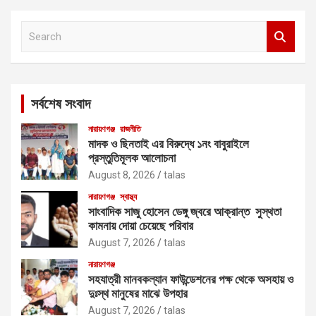
S
e
a
r
c
সর্বশেষ সংবাদ
h
নারায়ণগঞ্জ
রাজনীতি
মাদক ও ছিনতাই এর বিরুদ্ধে ১নং বাবুরাইলে
প্রস্তুতিমূলক আলোচনা
August 8, 2026
talas
নারায়ণগঞ্জ
স্বাস্থ্য
সাংবাদিক সাজু হোসেন ডেঙ্গু জ্বরে আক্রান্ত সুস্থতা
কামনায় দোয়া চেয়েছে পরিবার
August 7, 2026
talas
নারায়ণগঞ্জ
সহযাত্রী মানবকল্যান ফাউন্ডেশনের পক্ষ থেকে অসহায় ও
দুঃস্থ মানুষের মাঝে উপহার
August 7, 2026
talas