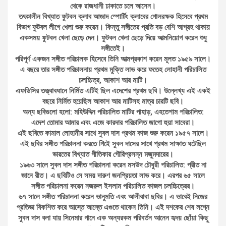
থেকে রাজধানী ঢাকাতে চলে আসেন।
তৎকালীন বিখ্যাত ফুটবল ক্লাব আজাদ স্পোর্টিং ক্লাবের গোলরক্ষক হিসেবে প্রথম
বিভাগ ফুটবল লীগে খেলা শুরু করেন। কিন্তু সঙ্গীতের প্রতি বড় বেশি আগ্রহ থাকায়
একসময় ফুটবল খেলা ছেড়ে দেন। ফুটবল খেলা ছেড়ে দিয়ে আত্মনিয়োগ করেন শুধু
সঙ্গীতেই।
পরিপূর্ণ একজন সঙ্গীত পরিচালক হিসেবে তিনি আত্মপ্রকাশ করেন মূলত ১৯৫৯ সালে।
এ বছরে তার সঙ্গীত পরিচালনায় প্রথম মুক্তি লাভ করে ফতেহ লোহানী পরিচালিত
চলচ্চিত্র, আকাশ আর মাটি।
এফডিসির তত্ত্বাবধানে নির্মিত এটিই ছিল এদেশের প্রথম ছবি। উল্লেখ্য এই একই
বছরে নির্মিত হয়েছিল আকাশ আর মাটিসহ মাত্র চারটি ছবি।
অন্য ছবিগুলো হলো: মহিউদ্দিন পরিচালিত মাটির পাহাড়, এহতেশাম পরিচালিত:
এদেশ তোমার আমার এবং এজে কারদার পরিচালিত জাগো হুয়া সাবেরা।
এই ছবিতে কামাল লোহানীর সাথে সুবল দাস প্রথম কাজ শুরু করেন ১৯৫৭ সালে।
এই ছবির সঙ্গীত পরিচালনা করতে গিইে সুবল দাসের সাথে প্রথম সাক্ষাত ঘটেছিল
ভারতের বিখ্যাত গীতিকার গৌরিপ্রসন্ন মজুমদারের।
১৯৬৩ সালে সুবল দাস সঙ্গীত পরিচালনা করেন মসউদ চৌধুরী পরিচালিত: প্রীত না
জানে রীত। এ ছবিটিও সে সময় দারুণ জনপ্রিয়তা লাভ করে। এরপর ৬৫ সালে
সঙ্গীত পরিচালনা করেন নজরুল ইসলাম পরিচালিত কাজল চলচ্চিত্রের।
৬৭ সালে সঙ্গীত পরিচালনা করেন ভানুমতি এবং আলীবাবা ছবির। এ ভাবেই নিজের
প্রতিভা বিকশিত করে আস্তে আস্তে এগুতে থাকেন তিনি। এই দশকের শেষ লগ্নে
সুবল দাস বলা যায় সিনেমার গানে এক অন্যরকম পরিবর্তন আনেন হৃদয় ছোঁয়া কিছু