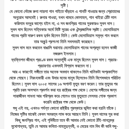
সৃষ্টি।
যে কোনো স্টেজে রুনা লায়লা গান গাইতে দাঁড়ালে এ গানটি গাওয়ার জন্য শ্রোতাদের
অনুরোধ আসবেই। রুনার গাওয়া, যখন থামবে কোলাহল, পান খাইয়া ঠোঁট লাল
করিলাম বন্ধুর ভাগ্যে হইল না, এ সব জনপ্রিয় গানের সুরকারও সুবল দাস।
সুবল দাস ছিলেন সত্যিকার অর্থে মিষ্টি সুরের এক ঐন্দ্রজালিক স্রষ্টা। মেলোডিয়াস
গানের প্রতি দারুণ রকম দুর্বল ছিলেন তিনি। কেউ মেলোডিয়াস সমৃদ্ধ গান করলে
তার অকুন্ঠ প্রশংসা তিনি সবসময়ই করেছেন।
সুবল দাস মনে করতেন বাঙালি ঘরানায় মেলোডিয়াস গানের অগ্রদূত হলেন কাজী
নজরুল ইসলাম।
ব্যক্তিগত জীবনে প্রচণ্ড রকম অন্তর্মুখী এক মানুষ ছিলেন সুবল দাস। প্রচার-
প্রচারণায় একদমই বিশ্বাস করতেন না।
আর এ কারণেই সঙ্গীতে তার অনেক অবদান থাকলেও তিনি খানিকটা অপ্রকাশিত
থেকে গেছেন। নিরংহকারী এবং উদার মনের মানুষ হিসেবেও তিনি বিশেষভাবে পরিচিত
ছিলেন। সুবল দাস ২০০৫ সালের ১৬ অগাস্ট মৃত্যু বরণ করেন। তার মৃত্যুর পর
প্রতি চরম অসম্মান প্রদর্শন করা হয় রাষ্ট্রের পক্ষ থেকে। দেশের সঙ্গীতের জন্য
সারাজীবন সাধনা আর পরিশ্রম করে গেলেও তার মৃত্যুতে সেসময় শোক প্রকাশ
করেনি রাষ্ট্রের পক্ষ থেকে কেউ।
শুধু এই নয়, এখনও পর্যন্ত কোনো রাষ্ট্রীয় পুরস্কারে ভূষিত করা হয়নি তাঁকে।
নিজের সৃষ্টির মাঝেই কেবল অমরত্ব লাভ করে আছেন তিনি। সুবল দাসের সুর করা
কিছু জনপ্রিয় গান, এই পৃথিবীতে তবে কী আমার নেই কোনো ঠাঁই-মানবেন্দ্র
মুখোপাধ্যয়, তুমি যে আমার কবিতা-মাহমুদুন্নবী, ও মেয়ের নাম দিব কী ভাবি শুধু-