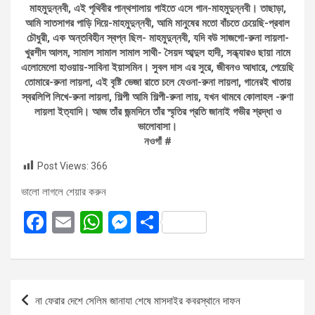
মাহমুদুন্নবী, এই পৃথিবীর পান্থশালায় গাইতে এসে গান-মাহমুদুন্নবী। তাছাড়া,
আমি সাতসাগর পাড়ি দিয়ে-মাহমুদুন্নবী, আমি মানুষের মতো বাঁচতে চেয়েছি-প্রবাল
চৌধুরী, এক অন্তবিহীন স্বপ্ন ছিল- মাহমুদুন্নবী, যদি বউ সাজগো-রুনা লায়লা-
খুরশীদ আলম, সামাল সামাল সামাল সাথী- সৈয়দ আব্দুল হাদী, সন্ধ্যারও ছায়া নামে
এলোমেলো হাওয়ায়-সাবিনা ইয়াসমিন। সুবল দাস এর সুরে, জীবনও আধারে, পেয়েছি
তোমারে-রুনা লায়লা, এই বৃষ্টি ভেজা রাতে চলে যেওনা-রুনা লায়লা, গানেরই খাতায়
স্বরলিপি লিখে-রুনা লায়লা, শিল্পী আমি শিল্পী-রুনা লায়, যখন থামবে কোলাহল -রুণা
লায়লা ইত্যাদি। আজ তাঁর জন্মদিনে তাঁর স্মৃতির প্রতি জানাই গভীর শ্রদ্ধা ও
ভালোবাসা।
নওগাঁ #
Post Views:
366
ভালো লাগলে শেয়ার করুন
F
E
W
M
S
a
m
h
es
h
ce
ail
at
se
ar
b
s
n
e
Post
না ফেরার দেশে সেলিম জানাযা শেষে মাসদাইর কবরস্থানে দাফন
o
A
g
navigation