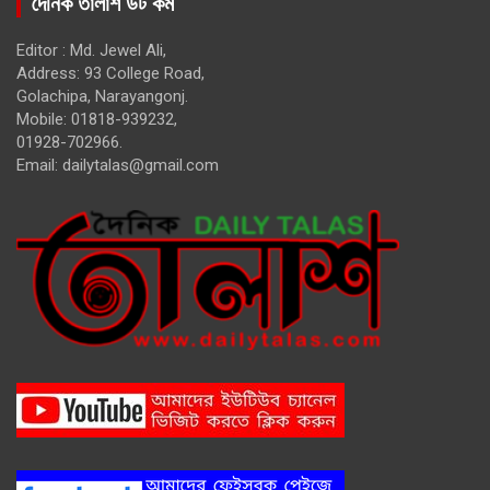
দৈনিক তালাশ ডট কম
Editor : Md. Jewel Ali,
Address: 93 College Road,
Golachipa, Narayangonj.
Mobile: 01818-939232,
01928-702966.
Email:
dailytalas@gmail.com