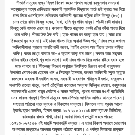
শীতার্ত মানুষের মধ্যে স্লিপ বিতরণ করেন প্রথম আলো বন্ধুসভার সদস্যরা
অন্যোন্যের মধ্যে বেনিদুয়ার সরকারি প্রাথমিক বিদ্যালয় মাঠে দুই ক্রাচে ভর দিয়ে
চাদর নিতে এসেছিলেন বেনিদুয়ার আদিবাসী গ্রামের বাসিন্দা রবিন কিস্কু (৮০)।
চাদর পেয়ে রবিন কিস্কু বলেন, ‘বাবা, হামি খুব গরিব মানুষ। পাঁচটা বেটা হামার।
কিন্তু কেউ হামাক দেখে না। কনকনা শীতত বারান্দাত একটা ছেঁড়া কাঁথা গাওত দিয়ে
শুয়ে থাকি। শীতত ঠক ঠক করি। হাত-পায়ের রগ জড়ো হয়ে যায়। সারা রাত
ঠিকমতো ঘুম ধরে না। এই চাদর গাওত দিয়ে অ্যানা উশুম পামু।’চাদর পেয়ে জগদল
আদিবাসীপাড়া গ্রামের মালতি রানী বলেন, ‘মাটির দেয়াল আর টিনের চালার বাড়িত
থাকি। ঘরের মধ্যে থাকলে তা–ও অ্যানা জাড় কম লাগে। সকাল আর সন্ধ্যায়
বাড়ির বাইরে গেলেই খুব জাড় লাগে। এই চাদর গাওত দিয়ে এখন বাইরে ব্যার হলে
জাড় লাগবে না।’শীতবস্ত্র বিতরণ অনুষ্ঠানে উপস্থিত ছিলেন নওগাঁ বন্ধুসভার
উপদেষ্টা মোফাখখার হোসেন খান ও সিরাজুল ইসলাম, জগদল আদিবাসী স্কুল অ্যান্ড
কলেজের অধ্যক্ষ ইসমাইল আলম, সহকারী অধ্যাপক শরিফুল ইসলাম, বন্ধুসভার
সভাপতি রাবেয়া খাতুন, নওগাঁ তেঁতুলিয়া কলেজের অধ্যক্ষ সিদ্দিকুর রহমান, বন্ধুসভার
সহসভাপতি এলমা খাতুন লোটাস ও সানম সাব্বির, প্রথম আলোর নওগাঁ প্রতিনিধি
ওমর ফারুক প্রমুখ।শীতার্ত মানুষের সহযোগিতায় আপনিও এগিয়ে আসতে পারেন।
সহায়তা পাঠানো যাবে ব্যাংক ও বিকাশের মাধ্যমে। হিসাবের নাম: প্রথম আলো
ট্রাস্ট/ত্রাণ তহবিল, হিসাব নম্বর: ২০৭ ২০০ ১১১৯৪ ঢাকা ব্যাংক লিমিটেড,
কারওয়ান বাজার শাখা, ঢাকা। অথবা বিকাশে পেমেন্ট করতে পারেন:
০১৭১৩-০৬৭৫৫৬ এই মার্চেন্ট অ্যাকাউন্ট নম্বরে। এ ছাড়া বিকাশ অ্যাপে ডোনেশন
অপশনের মাধ্যমেও আপনার অনুদান পাঠাতে পারেন। এ পর্যন্ত বিকাশের মাধ্যমে