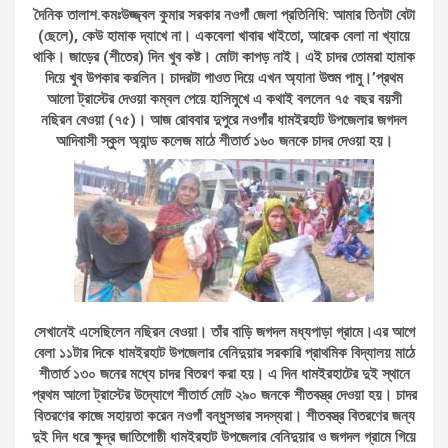
দৈনিক তালাশ.কমঃউজ্জ্বল কুমার সরকার নওগাঁ জেলা প্রতিনিধি: আমার তিনটা বেটা
(ছেলে), কেউ হামাক দ্যাখে না। একবেলা খাবার খাইতো, আরেক বেলা না খ্যায়ে
থাকি। জাড়ের (শীতের) দিন খুব কষ্ট। মোটা কাপড় নাই। এই চাদর তোমরা হামাক
দিয়ে খুব উপকার করলিন। চাদরটা গাওত দিয়ে এখন অ্যানা উশুম পামু।’প্রথম
আলো ট্রাস্টের দেওয়া কম্বল পেয়ে হাসিমুখে এ কথাই বললেন ৭৫ বছর বয়সী
নছিরন বেওয়া (৭৫)। আজ রোববার দুপুরে নওগাঁর ধামইরহাট উপজেলার জগদল
আদিবাসী স্কুল অ্যান্ড কলেজ মাঠে শীতার্ত ১৬০ জনকে চাদর দেওয়া হয়।
সেখানেই এসেছিলেন নছিরন বেওয়া। তাঁর বাড়ি জগদল মধ্যপাড়া গ্রামে।এর আগে
বেলা ১১টার দিকে ধামইরহাট উপজেলার বেনিদুয়ার সরকারি প্রাথমিক বিদ্যালয় মাঠে
শীতার্ত ১৩০ জনের মধ্যে চাদর বিতরণ করা হয়। এ দিন ধামইরহাটের দুই স্থানে
প্রথম আলো ট্রাস্টের উদ্যোগে শীতার্ত মোট ২৯০ জনকে শীতবস্ত্র দেওয়া হয়। চাদর
বিতরণের কাজে সহায়তা করেন নওগাঁ বন্ধুসভার সদস্যরা। শীতবস্ত্র বিতরণের জন্য
দুই দিন ধরে ক্ষুদ্র জাতিগোষ্ঠী ধামইরহাট উপজেলার বেনিদুয়ার ও জগদল গ্রামে গিয়ে