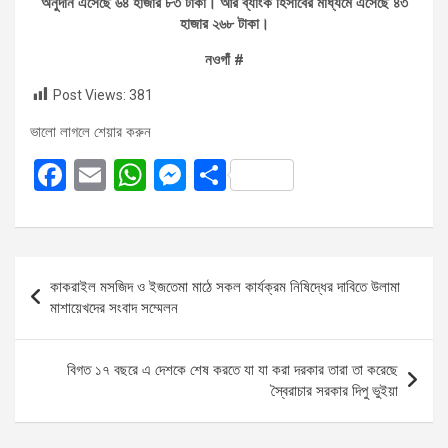
অনুদান এসেছে ৬৪ হাজার ৮৩ টাকা। আর ব্যাংক হিসাবের মাধ্যমে এসেছে ৪৩
হাজার ২৬৮ টাকা।
নওগাঁ #
Post Views:
381
ভালো লাগলে শেয়ার করুন
F
E
W
M
S
a
m
h
es
h
ce
ail
at
se
ar
b
s
n
e
Post
কাকরাইল মসজিদ ও ইজতেমা মাঠে সকল কার্যক্রম নিষিদ্ধের দাবিতে উলামা
o
A
g
navigation
মাশায়েখদের সংবাদ সম্মেলন
o
p
er
k
p
বিগত ১৭ বছরে এ দেশকে শেষ করতে যা যা করা দরকার তারা তা করেছে
স্বৈরাচার সরকার দিপু ভুইয়া