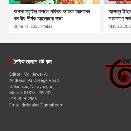
অপসংস্কৃতির কবলে পবিত্র আশুরা আমাদের
আসন্ন ঈদুল
করণীয় শীর্ষক আলোচনা সভা
সংরক্ষণে সর্ব
কবির
June 19, 2026
talas
May 25, 202
দৈনিক তালাশ ডট কম
Editor : Md. Jewel Ali,
Address: 93 College Road,
Golachipa, Narayangonj.
Mobile: 01818-939232,
01928-702966.
Email:
dailytalas@gmail.com