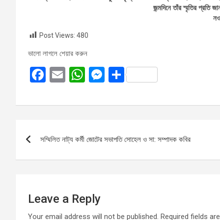
জন্মদিনে তাঁর স্মৃতির প্রতি
নও
Post Views:
480
ভালো লাগলে শেয়ার করুন
F
E
W
M
S
a
m
h
es
h
ce
ail
at
se
ar
b
s
n
e
Post
o
A
g
সম্মিলিত নাট্য কর্মী জোটের সভাপতি সোহেল ও সা: সম্পাদক কবির
navigation
o
p
er
k
p
Leave a Reply
Your email address will not be published.
Required fields a