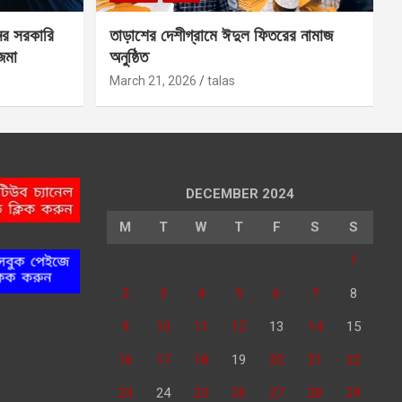
ের সরকারি
তাড়াশের দেশীগ্রামে ঈদুল ফিতরের নামাজ
 জমা
অনুষ্ঠিত
March 21, 2026
talas
DECEMBER 2024
M
T
W
T
F
S
S
1
2
3
4
5
6
7
8
9
10
11
12
13
14
15
16
17
18
19
20
21
22
23
24
25
26
27
28
29