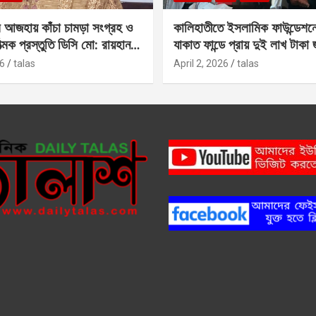
 আজহায় কাঁচা চামড়া সংগ্রহ ও
কালিহাতীতে ইসলামিক ফাউন্ডেশন
াত্মক প্রস্তুতি ডিসি মো: রায়হান
যাকাত ফান্ডে প্রায় দুই লাখ টাকা
6
talas
April 2, 2026
talas