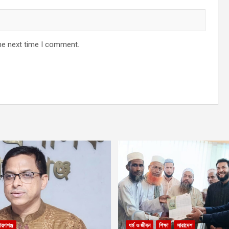
he next time I comment.
ায়ণগঞ্জ
ধর্ম ও জীবন
শিক্ষা
সারাদেশ