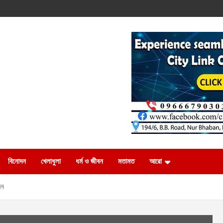
বিনোদন
খেলাধুলা
ধর্ম ও জীবন
মতামত
আরো
িন