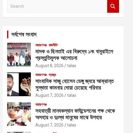
S
e
a
r
c
সর্বশেষ সংবাদ
h
নারায়ণগঞ্জ
রাজনীতি
মাদক ও ছিনতাই এর বিরুদ্ধে ১নং বাবুরাইলে
প্রস্তুতিমূলক আলোচনা
August 8, 2026
talas
নারায়ণগঞ্জ
স্বাস্থ্য
সাংবাদিক সাজু হোসেন ডেঙ্গু জ্বরে আক্রান্ত
সুস্থতা কামনায় দোয়া চেয়েছে পরিবার
August 7, 2026
talas
নারায়ণগঞ্জ
সহযাত্রী মানবকল্যান ফাউন্ডেশনের পক্ষ থেকে
অসহায় ও দুঃস্থ মানুষের মাঝে উপহার
August 7, 2026
talas