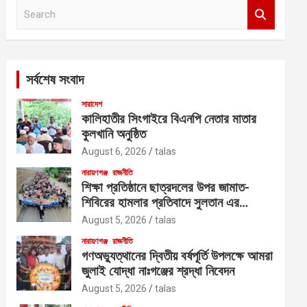
S
e
a
r
c
সর্বশেষ সংবাদ
h
সারাদেশ
কালিহাতীর সিংগাইরে বিএনপি নেতার মাতার
কুলখানি অনুষ্ঠিত
August 6, 2026
talas
নারায়ণগঞ্জ
রাজনীতি
শিক্ষা প্রতিষ্ঠানে ছাত্রদলের উপর জামাত-
শিবিরের হামলার প্রতিবাদে সুলতান এর
নেতৃত্বে বিক্ষোভ
August 5, 2026
talas
নারায়ণগঞ্জ
রাজনীতি
গণঅভ্যুত্থানের দ্বিতীয় বর্ষপূর্তি উপলক্ষে আমরা
জুলাই যোদ্ধা নাঃগঞ্জের শ্রদ্ধা নিবেদন
August 5, 2026
talas