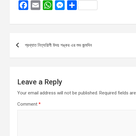
F
E
W
M
S
a
m
h
es
h
ce
ail
at
se
ar
b
s
n
e
Post
o
A
g
প্রখ্যাত নিত্যশিল্পী উদয় শঙ্কর এর শুভ জন্মদিন
navigation
o
p
er
k
p
Leave a Reply
Your email address will not be published.
Required fields a
Comment
*