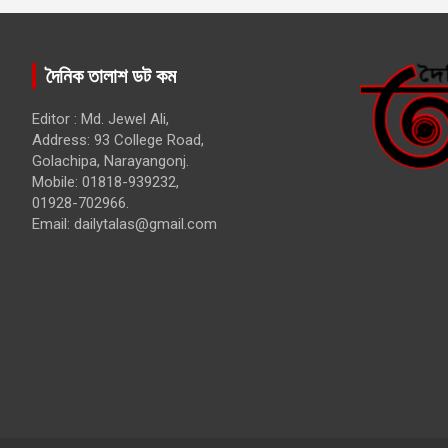
দৈনিক তালাশ ডট কম
Editor : Md. Jewel Ali,
Address: 93 College Road,
Golachipa, Narayangonj.
Mobile: 01818-939232,
01928-702966.
Email:
dailytalas@gmail.com