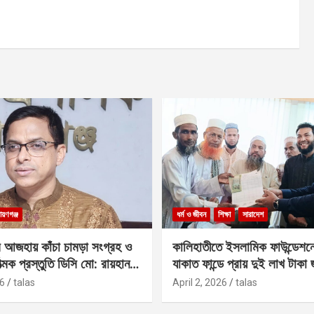
ায়ণগঞ্জ
ধর্ম ও জীবন
শিক্ষা
সারাদেশ
 আজহায় কাঁচা চামড়া সংগ্রহ ও
কালিহাতীতে ইসলামিক ফাউন্ডেশন
াত্মক প্রস্তুতি ডিসি মো: রায়হান
যাকাত ফান্ডে প্রায় দুই লাখ টাকা
6
talas
April 2, 2026
talas