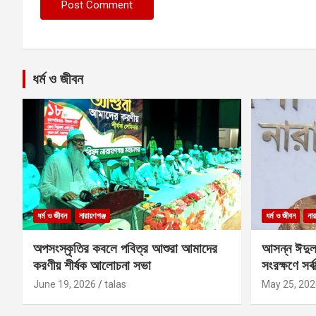
ধর্ম ও জীবন
ধর্ম ও জীবন
নারায়ণগঞ্জ
ধর্ম ও জীবন
নার
অপসংস্কৃতির কবলে পবিত্র আশুরা আমাদের
আসন্ন ঈদুল
করণীয় শীর্ষক আলোচনা সভা
সংরক্ষণে সর্ব
কবির
June 19, 2026
talas
May 25, 202