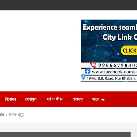
বিনোদন
খেলাধুলা
ধর্ম ও জীবন
মতামত
আরো
নায় ২ জনের মৃত্যু