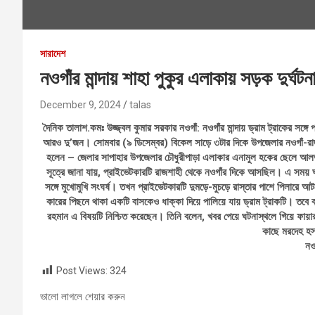
সারাদেশ
নওগাঁর মান্দায় শাহা পুকুর এলাকায় সড়ক দুর্ঘটন
December 9, 2024
talas
দৈনিক তালাশ.কমঃ উজ্জ্বল কুমার সরকার নওগাঁ: নওগাঁর মান্দায় ড্রাম ট্রাকের সঙ
আরও দু’জন। সোমবার (৯ ডিসেম্বর) বিকেল সাড়ে ৩টার দিকে উপজেলার নওগাঁ-রাজশ
হলেন – জেলার সাপাহার উপজেলার চৌধুরীপাড়া এলাকার এনামুল হকের ছেলে আলভ
সূত্রে জানা যায়, প্রাইভেটকারটি রাজশাহী থেকে নওগাঁর দিকে আসছিল। এ সময় ঘট
সঙ্গে মুখোমুখি সংঘর্ষ। তখন প্রাইভেটকারটি দুমড়ে-মুচড়ে রাস্তার পাশে পিলার
কারের পিছনে থাকা একটি বাসকেও ধাক্কা দিয়ে পালিয়ে যায় ড্রাম ট্রাকটি। তবে বা
রহমান এ বিষয়টি নিশ্চিত করেছেন। তিনি বলেন, খবর পেয়ে ঘটনাস্থলে গিয়ে ফায়া
কাছে মরদেহ হস
নও
Post Views:
324
ভালো লাগলে শেয়ার করুন