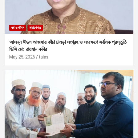
ধর্ম ও জীবন
নারায়ণগঞ্জ
আসন্ন ঈদুল আজহায় কাঁচা চামড়া সংগ্রহ ও সংরক্ষণে সর্বাত্মক প্রস্তুতি
ডিসি মো: রায়হান কবির
May 25, 2026
talas