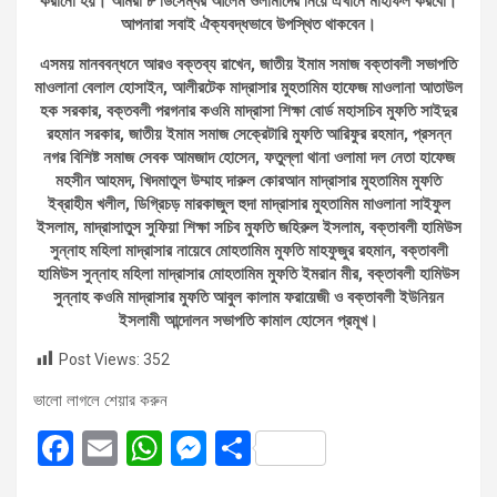
করানো হয়। আমরা ৮ ডিসেম্বর আলেম ওলামাদের নিয়ে এখানে মাহফিল করবো।
আপনারা সবাই ঐক্যবদ্ধভাবে উপস্থিত থাকবেন।
এসময় মানববন্ধনে আরও বক্তব্য রাখেন, জাতীয় ইমাম সমাজ বক্তাবলী সভাপতি
মাওলানা বেলাল হোসাইন, আলীরটেক মাদ্রাসার মুহতামিম হাফেজ মাওলানা আতাউল
হক সরকার, বক্তবলী পরগনার কওমি মাদ্রাসা শিক্ষা বোর্ড মহাসচিব মুফতি সাইদুর
রহমান সরকার, জাতীয় ইমাম সমাজ সেক্রেটারি মুফতি আরিফুর রহমান, প্রসন্ন
নগর বিশিষ্ট সমাজ সেবক আমজাদ হোসেন, ফতুল্লা থানা ওলামা দল নেতা হাফেজ
মহসীন আহমদ, খিদমাতুল উম্মাহ দারুল কোরআন মাদ্রাসার মুহতামিম মুফতি
ইব্রাহীম খলীল, ডিগ্রিচড় মারকাজুল হুদা মাদ্রাসার মুহতামিম মাওলানা সাইফুল
ইসলাম, মাদ্রাসাতুস সুফিয়া শিক্ষা সচিব মুফতি জহিরুল ইসলাম, বক্তাবলী হামিউস
সুন্নাহ মহিলা মাদ্রাসার নায়েবে মোহতামিম মুফতি মাহফুজুর রহমান, বক্তাবলী
হামিউস সুন্নাহ মহিলা মাদ্রাসার মোহতামিম মুফতি ইমরান মীর, বক্তাবলী হামিউস
সুন্নাহ কওমি মাদ্রাসার মুফতি আবুল কালাম ফরায়েজী ও বক্তাবলী ইউনিয়ন
ইসলামী আন্দোলন সভাপতি কামাল হোসেন প্রমূখ।
Post Views:
352
ভালো লাগলে শেয়ার করুন
F
E
W
M
S
a
m
h
es
h