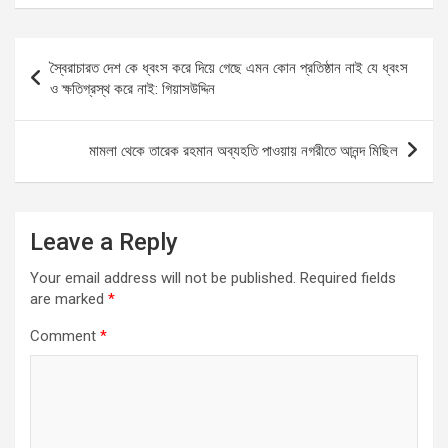
ce
ail
at
se
ar
b
s
n
e
Post
স্বৈরাচারত দেশ কে ধ্বংস করে দিয়ে গেছে এমন কোন প্রতিষ্ঠান নাই যে ধ্বংস
o
A
g
navigation
ও ক্ষতিগ্রস্থ করে নাই: গিয়াসউদ্দিন
o
p
er
k
p
মামলা থেকে তারেক রহমান অব্যহতি পাওয়ায় নগরীতে আনন্দ মিছিল
Leave a Reply
Your email address will not be published.
Required fields
are marked
*
Comment
*