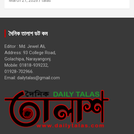
March 21, 2026
talas
দৈনিক তালাশ ডট কম
Editor : Md. Jewel Ali,
Address: 93 College Road,
Golachipa, Narayangonj.
Mobile: 01818-939232,
01928-702966.
Email:
dailytalas@gmail.com