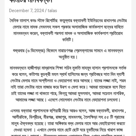
December 7, 2024
talas
দৈনিক তালাশ.কমঃ স্টাফ রিপোর্টার: ফতুল্লার বক্তাবলী ইউনিয়নের রাধানগর লেংটার
মেলার নামে মাদক সেবনসহ সকল প্রকার অসামাজিক কার্যকলাপ বন্ধের দাবিতে
মানববন্ধন করেন, বক্তাবলী পরগনা মাদক ও অসামাজিক কার্যকলাপ প্রতিরোধ
কমিটি।
শুক্রবার (৬ ডিসেম্বর) বিকেলে নারায়ণগঞ্জ প্রেসক্লাবের সামনে এ মানববন্ধন
অনুষ্ঠিত হয়।
মানববন্ধনে হাজীপাড়া মাদ্রাসার শিক্ষা সচিব মুফতি মাহমুদ হাসান প্রশাসনকে সর্তক
করে বলেন, কতিপয় কুচক্রী মহল স্বার্থ হাসিলের জন্য প্রতিবছর সাত দিন ব্যাপী
লেংটার মেলার নামে অশ্লীলতা ও বেহায়াপনা করে আসছে। যাদের লজ্জা নাই, শরম
নাই তারা লেংটার নামে মাজার করে উরশ ও মেলা করে। আমরা তাদেরকে বলে দিতে
চাই তাদের লজ্জা না থাকতে পারে, কিন্তু আমরা মুসলমান, আমরা সচেতন নাগরিক,
আমাদের লজ্জা আছে। এদেশে সোলেমান লেংটার নামে বেহায়াপনা চলবেনা।
এসময় বক্তারা প্রশাসনকে হুশিয়ারী দিয়ে আরও বলেন, আজ বক্তাবলী, রাধানগর ,
আলীরটকে, ডিগ্রীচর, মীরগঞ্জ, রাজাপুর, মাধবনগর, তৈলক্ষিড়া সহ ৫৫ টি গ্রামের
মানুষ ঐক্যবদ্ধ হয়েছে। তারা অঙ্গিকার বদ্ধ মেলার নামে আর বেহাইয়াপনা করতে
দেওয়া হবেনা । এখানে মেলার নামে ছোট ছোট ঘরে যুবতীদের নিয়ে খারাপ কাজ