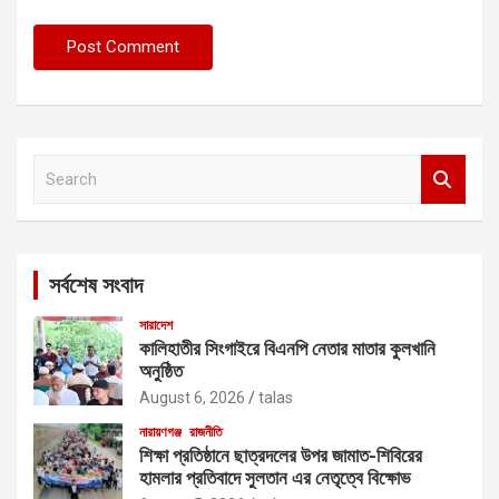
S
e
a
r
c
সর্বশেষ সংবাদ
h
সারাদেশ
কালিহাতীর সিংগাইরে বিএনপি নেতার মাতার কুলখানি
অনুষ্ঠিত
August 6, 2026
talas
নারায়ণগঞ্জ
রাজনীতি
শিক্ষা প্রতিষ্ঠানে ছাত্রদলের উপর জামাত-শিবিরের
হামলার প্রতিবাদে সুলতান এর নেতৃত্বে বিক্ষোভ