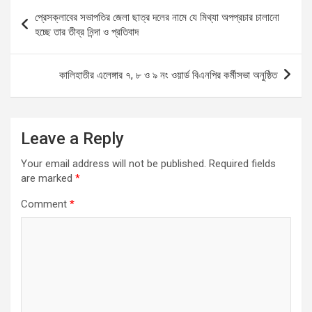
b
s
n
e
Post
প্রেসক্লাবের সভাপতির জেলা ছাত্র দলের নামে যে মিথ্যা অপপ্রচার চালানো
o
A
g
navigation
হচ্ছে তার তীব্র নিন্দা ও প্রতিবাদ
o
p
er
k
p
কালিহাতীর এলেঙ্গার ৭, ৮ ও ৯ নং ওয়ার্ড বিএনপির কর্মীসভা অনুষ্ঠিত
Leave a Reply
Your email address will not be published.
Required fields
are marked
*
Comment
*