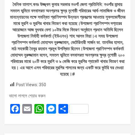
দৈনিক তালাশ.কমঃ উজ্জ্বল কুমার সরকার নওগাঁ জেলা প্রতিনিধি: নওগাঁর মান্দায়
সমতল ভুমিতে বসবাসরত অনগ্রসর ক্ষুদ্র নৃগোষ্ঠী পরিবারের আর্থ-সামাজিক ও জীবন
মানন্নোয়নের লক্ষে সমন্বিত প্রাণিসম্পদ উন্নয়ন প্রকল্পের আওতায় সুফলভোগীদের
মাঝে মুরগি ও মুরগির খাবার বিতরণ করা হয়েছে।উপজেলা প্রাণিসম্পদ দপ্তরের
আয়োজনে আজ বুধবার বেলা ১০টার দিকে বিতরণ অনুষ্ঠানে প্রধান অতিথি ছিলেন
উপজেলা নির্বাহী কর্মকর্তা (ইউএনও) শাহ আলম মিয়া।এ সময় উপজেলা
প্রাণিসম্পদ কর্মকর্তা মোহাম্মদ নুরুজ্জামান, ভেটেরিনারী সার্জন ডা. তানভির হাসান,
মাঠ সহকারী তৈবুর রহমান প্রমুখ উপস্থিত ছিলেন।উপজেলা প্রাণিসম্পদ কর্মকর্তা
মোহাম্মদ নুরুজ্জামান বলেন, সমতল ভুমিতে বসবাসরত অনগ্রসর ক্ষুদ্র নৃগোষ্ঠী ২০০
পরিবারের মাঝে ২০টি করে মুরগি ও ৯ কেজি করে মুরগির প্যাকেট খাবার বিতরণ করা
হয়। এর আগে এসব পরিবারের মুরগির পালনের জন্য একটি করে কুটরি ঘর দেওয়া
হয়েছে।#
Post Views:
350
ভালো লাগলে শেয়ার করুন
F
E
W
M
S
a
m
h
es
h
ce
ail
at
se
ar