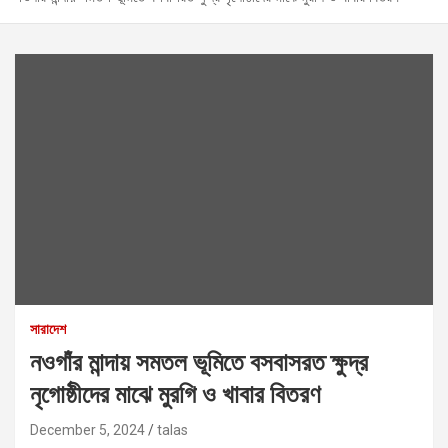
সারাদেশ
নওগাঁর মান্দায় সমতল ভূমিতে বসবাসরত ক্ষুদ্র
নৃগোষ্ঠীদের মাঝে মুরগি ও খাবার বিতরণ
December 5, 2024
talas