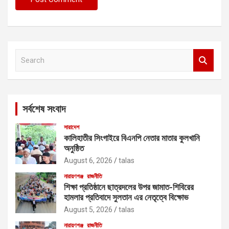
S
e
a
r
c
সর্বশেষ সংবাদ
h
সারাদেশ
কালিহাতীর সিংগাইরে বিএনপি নেতার মাতার কুলখানি
অনুষ্ঠিত
August 6, 2026
talas
নারায়ণগঞ্জ
রাজনীতি
শিক্ষা প্রতিষ্ঠানে ছাত্রদলের উপর জামাত-শিবিরের
হামলার প্রতিবাদে সুলতান এর নেতৃত্বে বিক্ষোভ
August 5, 2026
talas
নারায়ণগঞ্জ
রাজনীতি