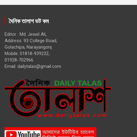
দৈনিক তালাশ ডট কম
Editor : Md. Jewel Ali,
Address: 93 College Road,
Golachipa, Narayangonj.
Mobile: 01818-939232,
01928-702966.
Email:
dailytalas@gmail.com