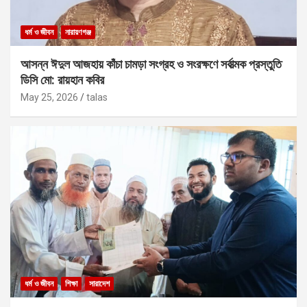
ধর্ম ও জীবন
নারায়ণগঞ্জ
আসন্ন ঈদুল আজহায় কাঁচা চামড়া সংগ্রহ ও সংরক্ষণে সর্বাত্মক প্রস্তুতি
ডিসি মো: রায়হান কবির
May 25, 2026
talas
ধর্ম ও জীবন
শিক্ষা
সারাদেশ