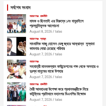
c
সর্বশেষ সংবাদ
h
নারায়ণগঞ্জ
রাজনীতি
মাদক ও ছিনতাই এর বিরুদ্ধে ১নং বাবুরাইলে
প্রস্তুতিমূলক আলোচনা
August 8, 2026
talas
নারায়ণগঞ্জ
স্বাস্থ্য
সাংবাদিক সাজু হোসেন ডেঙ্গু জ্বরে আক্রান্ত সুস্থতা
কামনায় দোয়া চেয়েছে পরিবার
August 7, 2026
talas
নারায়ণগঞ্জ
সহযাত্রী মানবকল্যান ফাউন্ডেশনের পক্ষ থেকে অসহায় ও
দুঃস্থ মানুষের মাঝে উপহার
August 7, 2026
talas
নারায়ণগঞ্জ
রাজনীতি
বৈরী আবহাওয়া উপেক্ষা করে প্রধানমন্ত্রীকে নিয়ে
কটূক্তির প্রতিবাদে মহানগর বিএনপির বিক্ষোভ
August 7, 2026
talas