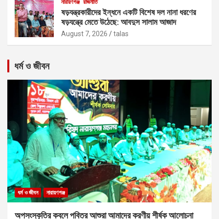
নারায়ণগঞ্জ
রাজনীতি
ষড়যন্ত্রকারীদের ইন্ধনে একটি বিশেষ দল নানা ধরণের
ষড়যন্ত্রে মেতে উঠেছে: আবদুস সালাম আজাদ
August 7, 2026
talas
ধর্ম ও জীবন
ধর্ম ও জীবন
নারায়ণগঞ্জ
অপসংস্কৃতির কবলে পবিত্র আশুরা আমাদের করণীয় শীর্ষক আলোচনা