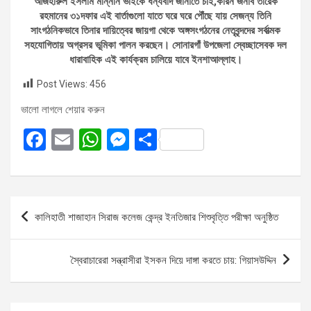
আজহারুল ইসলাম মান্নান ভাইকে ধন্যবাদ জানাতে চাই,কারন জনাব তারেক
রহমানের ৩১দফার এই বার্তাগুলো যাতে ঘরে ঘরে পৌঁছে যায় সেজন্য তিনি
সাংগঠনিকভাবে তিনার দায়িত্বের জায়গা থেকে অঙ্গসংগঠনের নেতৃবৃন্দদের সর্বাত্মক
সহযোগিতায় অগ্রসর ভূমিকা পালন করছেন। সোনারগাঁ উপজেলা স্বেচ্ছাসেবক দল
ধারাবাহিক এই কার্যক্রম চালিয়ে যাবে ইনশাআল্লাহ।
Post Views:
456
ভালো লাগলে শেয়ার করুন
F
E
W
M
S
a
m
h
es
h
ce
ail
at
se
ar
b
s
n
e
Post
কালিহাতী শাজাহান সিরাজ কলেজ কেন্দ্র ইনতিজার শিশুবৃত্তি পরীক্ষা অনুষ্ঠিত
o
A
g
navigation
o
p
er
স্বৈরাচারেরা সন্ত্রাসীরা ইসকন দিয়ে দাঙ্গা করতে চায়: গিয়াসউদ্দিন
k
p