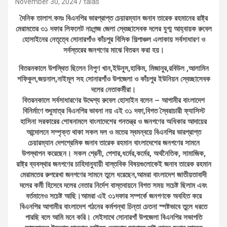
November 30, 2024
talas
দৈনিক তালাশ.কমঃ বিএনপির ভারপ্রাপ্ত চেয়ারম্যান জনাব তারেক রহমানের রাষ্ট্র
মেরামতের ৩১ দফার লিফলেট নাঃগন্জ জেলা স্বেচ্ছাসেবক দলের যুগ্ম আহ্বায়ক রুবেল
হোসাইনের নেতৃত্বে সোনারগাঁও কাঁচপুর বিসিক শিল্পাঞ্চল এলাকায় সর্বসাধারণ ও
সর্বস্তরের জনগণের মাঝে বিতরন করা হয়।
বিতরনকালে উপস্থিত ছিলেন নিপুণ খান,ইউনুস,হাকিম, মিজানুর,রবিউল ,আলামিন
শফিকুল,জয়নাল,নাইমূল সহ সোনারগাঁও উপজেলা ও কাঁচপুর ইউনিয়ন স্বেচ্ছাসেবক
দলের নেতাকর্মীরা।
বিতরনকালে সর্বসাধারণের উদ্দেশ্য রুবেল হোসাইন বলেন – আগামীর বাংলাদেশ
বিনির্মাণে শুধুমাত্র বিএনপির ভাবনা নয় এই ৩১ দফা,বিগত স্বৈরাচারী ফ্যাসিস্ট
হাসিনা সরকারের শোষনামলে বাংলাদেশের গনতন্ত্র ও জনগণের অধিকার আদায়ের
আন্দোলনে সম্পৃক্ত থাকা সকল দল ও মতের স্বমন্বয়ে বিএনপির ভারপ্রাপ্ত
চেয়ারম্যান দেশপ্রেমিক জনাব তারেক রহমান বাংলাদেশের জনগণের সামনে
উপস্থাপন করেছেন। সকল শ্রেনী, পেশার,ধর্মের,কর্মের, অর্থনৈতিক, সামাজিক,
রাষ্ট্র ব্যবস্থার জনগণের চাহিদানুযায়ী বাস্তবিক বিষয়গুলোকেই জনাব তারেক রহমান
মেরামতের রুপরেখা জনগণের সামনে তুলে ধরেছেন,আমরা বাংলাদেশ জাতীয়তাবাদী
দলের কর্মী হিসেবে দলের নেতার নির্দেশ বাস্তবায়নে বিগত সময় সচেষ্ট ছিলাম এবং
বর্তমানেও সচেষ্ট আছি।আমরা এই ৩১দফার সম্পর্কে জনগণকে অবহিত করে
বিএনপির আগামীর বাংলাদেশ গঠনের কর্মপন্থা চিন্তা চেতনা স্পষ্টভাবে তুলে ধরতে
পারছি বলে আমি মনে করি। সেইসাথে সোনারগাঁ উপজেলা বিএনপির সভাপতি