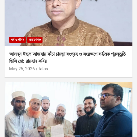
ধর্ম ও জীবন
নারায়ণগঞ্জ
আসন্ন ঈদুল আজহায় কাঁচা চামড়া সংগ্রহ ও সংরক্ষণে সর্বাত্মক প্রস্তুতি
ডিসি মো: রায়হান কবির
May 25, 2026
talas