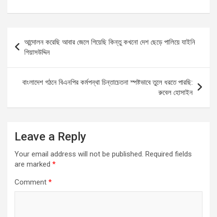
a
m
h
es
h
ce
ail
at
se
ar
b
s
n
e
Post
আন্দোলন করেছি আবার জেলে গিয়েছি কিন্তু কখনো দেশ ছেড়ে পালিয়ে যাইনি
o
A
g
navigation
গিয়াসউদ্দিন
o
p
er
k
p
বাংলাদেশ গঠনে বিএনপির কর্মপন্থা চিন্তাচেতনা স্পষ্টভাবে তুলে ধরতে পারছি:
রুবেল হোসাইন
Leave a Reply
Your email address will not be published.
Required fields
are marked
*
Comment
*