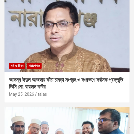
ধর্ম ও জীবন
নারায়ণগঞ্জ
আসন্ন ঈদুল আজহায় কাঁচা চামড়া সংগ্রহ ও সংরক্ষণে সর্বাত্মক প্রস্তুতি
ডিসি মো: রায়হান কবির
May 25, 2026
talas