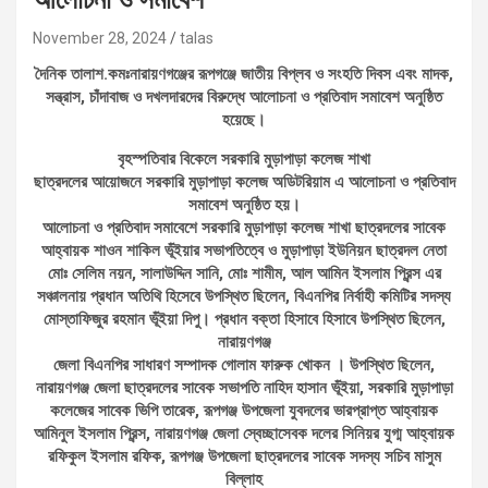
November 28, 2024
talas
দৈনিক তালাশ.কমঃনারায়ণগঞ্জের রূপগঞ্জে জাতীয় বিপ্লব ও সংহতি দিবস এবং মাদক,
সন্ত্রাস, চাঁদাবাজ ও দখলদারদের বিরুদ্ধে আলোচনা ও প্রতিবাদ সমাবেশ অনুষ্ঠিত
হয়েছে।
বৃহস্পতিবার বিকেলে সরকারি মুড়াপাড়া কলেজ শাখা
ছাত্রদলের আয়োজনে সরকারি মুড়াপাড়া কলেজ অডিটরিয়াম এ আলোচনা ও প্রতিবাদ
সমাবেশ অনুষ্ঠিত হয়।
আলোচনা ও প্রতিবাদ সমাবেশে সরকারি মুড়াপাড়া কলেজ শাখা ছাত্রদলের সাবেক
আহ্বায়ক শাওন শাকিল ভূঁইয়ার সভাপতিত্বে ও মুড়াপাড়া ইউনিয়ন ছাত্রদল নেতা
মোঃ সেলিম নয়ন, সালাউদ্দিন সানি, মোঃ শামীম, আল আমিন ইসলাম প্রিন্স এর
সঞ্চালনায় প্রধান অতিথি হিসেবে উপস্থিত ছিলেন, বিএনপির নির্বাহী কমিটির সদস্য
মোস্তাফিজুর রহমান ভূঁইয়া দিপু। প্রধান বক্তা হিসাবে হিসাবে উপস্থিত ছিলেন,
নারায়ণগঞ্জ
জেলা বিএনপির সাধারণ সম্পাদক গোলাম ফারুক খোকন । উপস্থিত ছিলেন,
নারায়ণগঞ্জ জেলা ছাত্রদলের সাবেক সভাপতি নাহিদ হাসান ভূঁইয়া, সরকারি মুড়াপাড়া
কলেজের সাবেক ভিপি তারেক, রূপগঞ্জ উপজেলা যুবদলের ভারপ্রাপ্ত আহ্বায়ক
আমিনুল ইসলাম প্রিন্স, নারায়ণগঞ্জ জেলা স্বেচ্ছাসেবক দলের সিনিয়র যুগ্ম আহ্বায়ক
রফিকুল ইসলাম রফিক, রূপগঞ্জ উপজেলা ছাত্রদলের সাবেক সদস্য সচিব মাসুম
বিল্লাহ