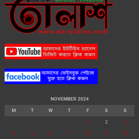
NOVEMBER 2024
M
T
W
T
F
S
S
1
2
3
4
5
6
7
8
9
10