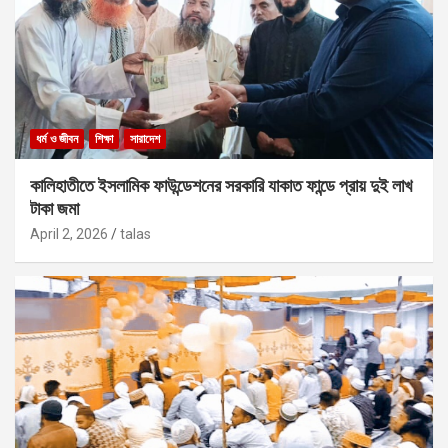
ধর্ম ও জীবন
শিক্ষা
সারাদেশ
কালিহাতীতে ইসলামিক ফাউন্ডেশনের সরকারি যাকাত ফান্ডে প্রায় দুই লাখ
টাকা জমা
April 2, 2026
talas