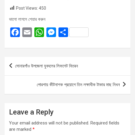
Post Views:
450
ভালো লাগলে শেয়ার করুন
F
E
W
M
S
a
m
h
es
h
ce
ail
at
se
ar
b
s
n
e
Post
সোনারগাঁও উপজেলা যুবদলের লিফলেট বিতরন
o
A
g
navigation
o
p
er
পোরশায় কীটনাশক প্রয়োগে তিন লক্ষাধীক টাকার মাছ নিধন
k
p
Leave a Reply
Your email address will not be published.
Required fields
are marked
*