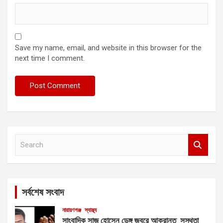
Save my name, email, and website in this browser for the
next time I comment.
S
e
a
r
c
সর্বশেষ সংবাদ
h
নারায়ণগঞ্জ
স্বাস্থ্য
সাংবাদিক সাজু হোসেন ডেঙ্গু জ্বরে আক্রান্ত সুস্থতা