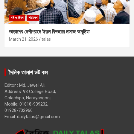
ধর্ম ও জীবন
সারাদেশ
তাড়াশের দেশীগ্রামে ঈদুল ফিতরের নামাজ অনুষ্ঠিত
March 21, 2026
talas
দৈনিক তালাশ ডট কম
Editor : Md. Jewel Ali,
Address: 93 College Road,
Golachipa, Narayangonj.
Mobile: 01818-939232,
01928-702966.
Email:
dailytalas@gmail.com