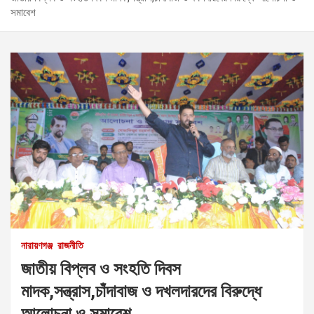
সমাবেশ
নারায়ণগঞ্জ
রাজনীতি
জাতীয় বিপ্লব ও সংহতি দিবস
মাদক,সন্ত্রাস,চাঁদাবাজ ও দখলদারদের বিরুদ্ধে
আলোচনা ও সমাবেশ