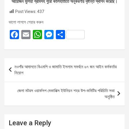
আয়োজন মুলিয়া গ্রামসহ পুরো কালিহাতীতে অনুকরণীয় দৃষ্টান্ত স্থাপন করেছে।
Post Views:
437
ভালো লাগলে শেয়ার করুন
F
E
W
M
S
a
m
h
es
h
ce
ail
at
se
ar
b
s
n
e
Post
নওগাঁর আদালতে বিএমপি ও জামাতি ইসলাম সমর্থনে ৬৭ জন আইন কর্মকর্তার
o
A
g
navigation
নিয়োগ
o
p
er
k
p
জেলা মটরস ওয়ার্কসপ মেকানিক্স ইউনিয়ন শহর উপ-কমিটির পরিচিতি সভা
অনুষ্ঠিত
Leave a Reply