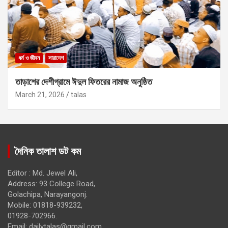
ধর্ম ও জীবন
সারাদেশ
তাড়াশের দেশীগ্রামে ঈদুল ফিতরের নামাজ অনুষ্ঠিত
March 21, 2026
talas
দৈনিক তালাশ ডট কম
Editor : Md. Jewel Ali,
Address: 93 College Road,
Golachipa, Narayangonj.
Mobile: 01818-939232,
01928-702966.
Email:
dailytalas@gmail.com