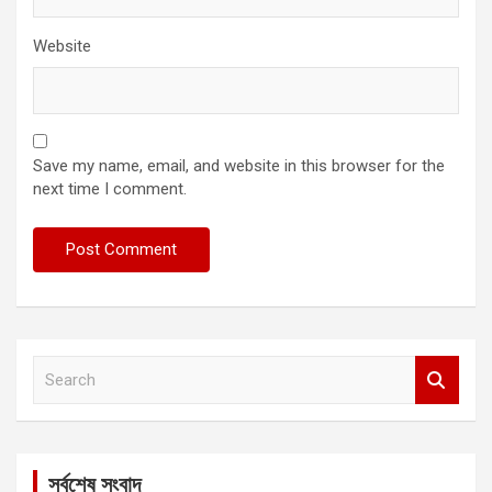
Website
Save my name, email, and website in this browser for the
next time I comment.
S
e
a
r
c
সর্বশেষ সংবাদ
h