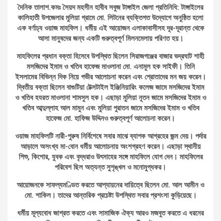
দৈনিক তালাশ.কমঃ সৈয়দ মহসীন হাবীব সবুজ টাঙ্গাইল জেলা প্রতিনিধি: টাঙ্গাইলের
কালিহাতী উপজেলার মুলিয়া গ্রামে মো. লিটনের ব্যক্তিগত উদ্যোগে অনুষ্ঠিত হলো
এক বর্ণাঢ্য ওয়াজ মাহফিল। ধর্মীয় এই আয়োজন এলাকাবাসীসহ দূর-দূরান্ত থেকে
আসা মানুষদের জন্য একটি গুরুত্বপূর্ণ মিলনমেলায় পরিণত হয়।
মাহফিলের প্রধান বক্তা হিসেবে উপস্থিত ছিলেন সিরাজগঞ্জের বাজার ভদ্রঘাট শাহী
মসজিদের ইমাম ও খতিব হাফেজ মাওলানা মো. এনামুল হক সাইফী। তিনি
ইসলামের বিভিন্ন দিক নিয়ে গভীর আলোচনা করেন এবং শ্রোতাদের মন জয় করেন।
দ্বিতীয় বক্তা ছিলেন বাগুটিয়া টেক্সটাইল ইঞ্জিনিয়ারিং কলেজ জামে মসজিদের ইমাম
ও খতিব হযরত মাওলানা শামসুল হক। এছাড়া মুলিয়া নূতন জামে মসজিদের ইমাম ও
খতিব আব্দুল্লাহ আল মামুন এবং মুলিয়া পুরাতন জামে মসজিদের ইমাম ও খতিব
হাফেজ মো. হাফিজ উদ্দিনও গুরুত্বপূর্ণ আলোচনা করেন।
ওয়াজ মাহফিলটি নারী-পুরুষ নির্বিশেষে সবার মাঝে ব্যাপক আগ্রহের জন্ম দেয়। পর্দার
আড়ালে অসংখ্য মা-বোন ধর্মীয় আলোচনায় অংশগ্রহণ করেন। এছাড়া স্থানীয়
শিশু, কিশোর, যুবক এবং বৃদ্ধরাও উৎসাহের সঙ্গে মাহফিলে যোগ দেন। মাহফিলের
পরিবেশ ছিল অত্যন্ত সুশৃঙ্খল ও মনোমুগ্ধকর।
আয়োজনকে সাফল্যমণ্ডিত করতে আপ্যায়নের দায়িত্বে ছিলেন মো. আল আমীন ও
মো. শাকিল। তাদের আন্তরিক প্রচেষ্টা উপস্থিত সবার প্রশংসা কুড়িয়েছে।
ধর্মীয় মূল্যবোধ জাগ্রত করতে এবং সামাজিক ঐক্য আরও মজবুত করতে এ ধরনের