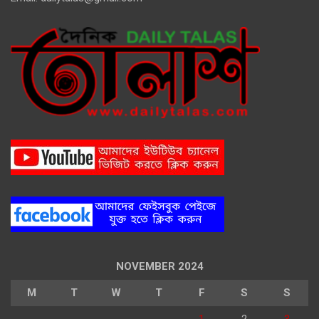
NOVEMBER 2024
M
T
W
T
F
S
S