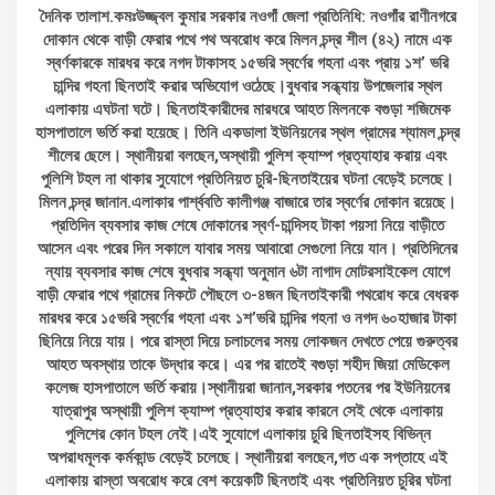
দৈনিক তালাশ.কমঃউজ্জ্বল কুমার সরকার নওগাঁ জেলা প্রতিনিধি: নওগাঁর রাণীনগরে
দোকান থেকে বাড়ী ফেরার পথে পথ অবরোধ করে মিলন চন্দ্র শীল (৪২) নামে এক
স্বর্ণকারকে মারধর করে নগদ টাকাসহ ১৫ভরি স্বর্ণের গহনা এবং প্রায় ১শ’ ভরি
চান্দির গহনা ছিনতাই করার অভিযোগ ওঠেছে।বুধবার সন্ধ্যায় উপজেলার স্থল
এলাকায় এঘটনা ঘটে। ছিনতাইকারীদের মারধরে আহত মিলনকে বগুড়া শজিমেক
হাসপাতালে ভর্তি করা হয়েছে। তিনি একডালা ইউনিয়নের স্থল গ্রামের শ্যামল চন্দ্র
শীলের ছেলে। স্থানীয়রা বলছেন,অস্থায়ী পুলিশ ক্যাম্প প্রত্যাহার করায় এবং
পুলিশি টহল না থাকার সুযোগে প্রতিনিয়ত চুরি-ছিনতাইয়ের ঘটনা বেড়েই চলেছে।
মিলন চন্দ্র জানান.এলাকার পার্শ্ববতি কালীগঞ্জ বাজারে তার স্বর্ণের দোকান রয়েছে।
প্রতিদিন ব্যবসার কাজ শেষে দোকানের স্বর্ণ-চান্দিসহ টাকা পয়সা নিয়ে বাড়ীতে
আসেন এবং পরের দিন সকালে যাবার সময় আবারো সেগুলো নিয়ে যান। প্রতিদিনের
ন্যায় ব্যবসার কাজ শেষে বুধবার সন্ধ্যা অনুমান ৬টা নাগাদ মোটরসাইকেল যোগে
বাড়ী ফেরার পথে গ্রামের নিকটে পৌছলে ৩-৪জন ছিনতাইকারী পথরোধ করে বেধরক
মারধর করে ১৫ভরি স্বর্ণের গহনা এবং ১শ’ভরি চান্দির গহনা ও নগদ ৬০হাজার টাকা
ছিনিয়ে নিয়ে যায়। পরে রাস্তা দিয়ে চলাচলের সময় লোকজন দেখতে পেয়ে গুরুত্বর
আহত অবস্থায় তাকে উদ্ধার করে। এর পর রাতেই বগুড়া শহীদ জিয়া মেডিকেল
কলেজ হাসপাতালে ভর্তি করায়।স্থানীয়রা জানান,সরকার পতনের পর ইউনিয়নের
যাত্রাপুর অস্থায়ী পুলিশ ক্যাম্প প্রত্যাহার করার কারনে সেই থেকে এলাকায়
পুলিশের কোন টহল নেই।এই সুযোগে এলাকায় চুরি ছিনতাইসহ বিভিন্ন
অপরাধমূলক কর্মকান্ড বেড়েই চলেছে। স্থানীয়রা বলছেন,গত এক সপ্তাহে এই
এলাকায় রাস্তা অবরোধ করে বেশ কয়েকটি ছিনতাই এবং প্রতিনিয়ত চুরির ঘটনা