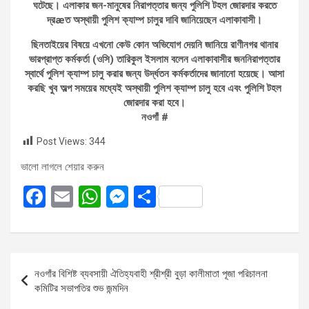
ঘটেছে। এলাকার জন-মানুষের নিরাপত্তার জন্য পুলিশি টহল জোরদার করতে
দ্রæত অস্থায়ী পুলিশ ক্যাম্প চালুর দাবি জানিয়েছেন এলাকাবাসী।
ছিনতাইয়ের বিষয়ে এখনো কেউ কোন অভিযোগ দেয়নি জানিয়ে রাণীনগর থানার
ভারপ্রাপ্ত কর্মকর্তা (ওসি) তারিকুল ইসলাম বলেন এলাকাবাসীর জননিরাপত্তার
স্বার্থে পুলিশ ক্যাম্প চালু করার জন্য উর্দ্ধতন কর্মকর্তাদের জানানো হয়েছে। আসা
করছি খুব অল্প সময়ের মধ্যেই অস্থায়ী পুলিশ ক্যাম্প চালু হবে এবং পুলিশি টহল
জোরদার করা হবে।
নওগাঁ #
Post Views:
344
ভালো লাগলে শেয়ার করুন
F
E
W
M
S
a
m
h
es
h
ce
ail
at
se
ar
b
s
n
e
Post
নওগাঁর বিশিষ্ট ব্যবসায়ী ঐতিহ্যবাহী শ্রীশ্রী বুড়া কালীমাতা পূজা পরিচালনা
o
A
g
navigation
কমিটির সভাপতির শুভ জন্মদিন
o
p
er