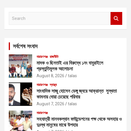
S
e
a
r
c
সর্বশেষ সংবাদ
h
নারায়ণগঞ্জ
রাজনীতি
মাদক ও ছিনতাই এর বিরুদ্ধে ১নং বাবুরাইলে
প্রস্তুতিমূলক আলোচনা
August 8, 2026
talas
নারায়ণগঞ্জ
স্বাস্থ্য
সাংবাদিক সাজু হোসেন ডেঙ্গু জ্বরে আক্রান্ত সুস্থতা
কামনায় দোয়া চেয়েছে পরিবার
August 7, 2026
talas
নারায়ণগঞ্জ
সহযাত্রী মানবকল্যান ফাউন্ডেশনের পক্ষ থেকে অসহায় ও
দুঃস্থ মানুষের মাঝে উপহার