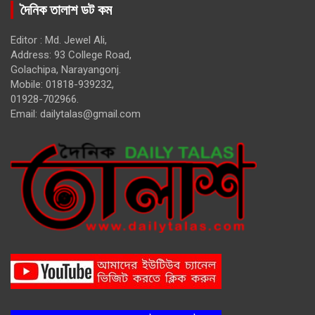
দৈনিক তালাশ ডট কম
Editor : Md. Jewel Ali,
Address: 93 College Road,
Golachipa, Narayangonj.
Mobile: 01818-939232,
01928-702966.
Email:
dailytalas@gmail.com