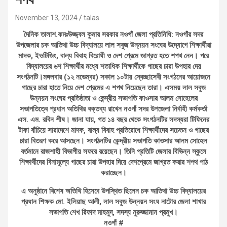
November 13, 2024
talas
দৈনিক তালাশ.কমঃউজ্জ্বল কুমার সরকার নওগাঁ জেলা প্রতিনিধি: নওগাঁর সদর
উপজেলার চক আতিথা উচ্চ বিদ্যালয়ে লাল সবুজ উন্নয়ন সংঘের উদ্যোগে শিক্ষার্থীরা
মাদক, ইভটিজিং, বাল্য বিবাহ বিরোধী ও দেশ প্রেমে জাগ্রত হতে শপথ নেন। পরে
বিদ্যালয়ের ৬শ শিক্ষার্থীর মধ্যে শতাধিক শিক্ষার্থীকে গাছের চারা উপহার দেয়
সংগঠনটি।মঙ্গলবার (১২ নভেম্বর) সকাল ১০টায় স্বেচ্ছাসেবী সংগঠনের আয়োজনে
গাছের চারা হাতে নিয়ে দেশ প্রেমের এ শপথ নিয়েছেন তারা। এসময় লাল সবুজ
উন্নয়ন সংঘের প্রতিষ্ঠাতা ও কেন্দ্রীয় সভাপতি কাওসার আলম সোহেলের
সভাপতিত্বে প্রধান অতিথির বক্তব্য রাখেন নওগাঁ সদর উপজেলা নির্বাহী কর্মকর্তা
এস. এম. রবিন শীষ। জানা যায়, গত ১৪ বছর থেকে সংগঠনটির সদস্যরা টিফিনের
টাকা বাঁচিয়ে সারাদেশে মাদক, বাল্য বিবাহ প্রতিরোধে শিক্ষার্থীদের সচেতন ও গাছের
চারা বিতরণ করে আসছেন। সংগঠনটির কেন্দ্রীয় সভাপতি কাওসার আলম সোহেল
বর্তমানে রাজশাহী বিভাগীয় সফরে রয়েছেন। তিনি প্রতিটি জেলার বিভিন্ন স্কুলে
শিক্ষার্থীদের বিনামূল্যে গাছের চারা উপহার দিয়ে দেশপ্রেমে জাগ্রত করার শপথ পাঠ
করাচ্ছেন।
এ অনুষ্ঠানে বিশেষ অতিথি হিসেবে উপস্থিত ছিলেন চক আতিথা উচ্চ বিদ্যালয়ের
প্রধান শিক্ষক মো. ইলিয়াছ আলী, লাল সবুজ উন্নয়ন সংঘ নাটোর জেলা শাখার
সভাপতি শেখ রিফাদ মাহমুদ, সদস্য নুরুজ্জামান প্রমুখ।
নওগাঁ #