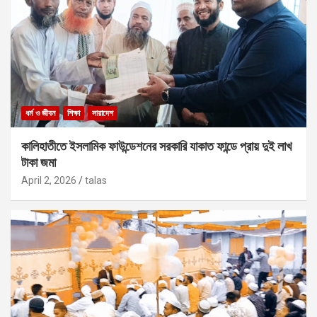
ধর্ম ও জীবন
শিক্ষা
সারাদেশ
কালিহাতীতে ইসলামিক ফাউন্ডেশনের সরকারি যাকাত ফান্ডে প্রায় দুই লাখ
টাকা জমা
April 2, 2026
talas