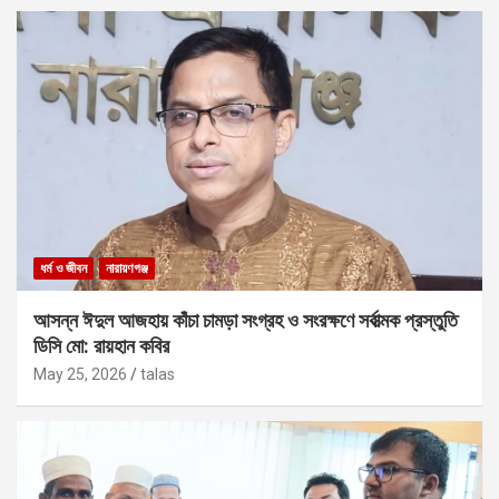
ধর্ম ও জীবন
নারায়ণগঞ্জ
আসন্ন ঈদুল আজহায় কাঁচা চামড়া সংগ্রহ ও সংরক্ষণে সর্বাত্মক প্রস্তুতি
ডিসি মো: রায়হান কবির
May 25, 2026
talas