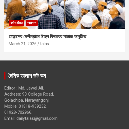
ধর্ম ও জীবন
সারাদেশ
তাড়াশের দেশীগ্রামে ঈদুল ফিতরের নামাজ অনুষ্ঠিত
March 21, 2026
talas
দৈনিক তালাশ ডট কম
Editor : Md. Jewel Ali,
Address: 93 College Road,
Golachipa, Narayangonj.
Mobile: 01818-939232,
01928-702966.
Email:
dailytalas@gmail.com