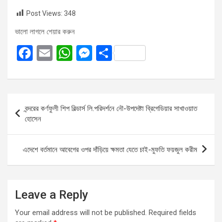
Post Views:
348
ভালো লাগলে শেয়ার করুন
F
E
W
M
S
a
m
h
es
h
ce
ail
at
se
ar
b
s
n
e
Post
বন্দরের কর্ণফুলী শিপ বিল্ডার্স লি.পরিদর্শনে নৌ-উপদেষ্টা ব্রিগেডিয়ার সাখাওয়াত
o
A
g
navigation
হোসেন
o
p
er
k
p
এদেশে বর্তমানে আবেগের ওপর দাঁড়িয়ে ক্ষমতা যেতে চাই-মুফতি ফয়জুল করীম
Leave a Reply
Your email address will not be published.
Required fields