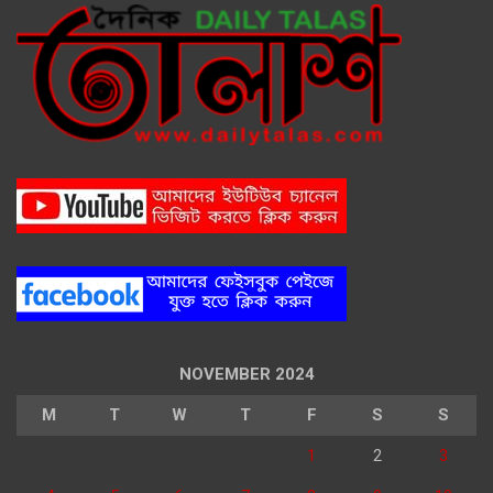
NOVEMBER 2024
M
T
W
T
F
S
S
1
2
3