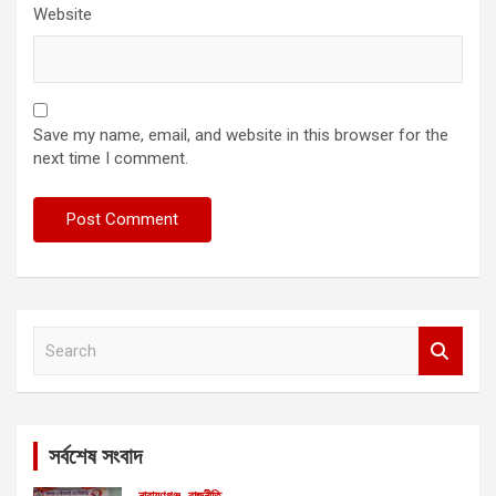
Website
Save my name, email, and website in this browser for the
next time I comment.
S
e
a
r
c
সর্বশেষ সংবাদ
h