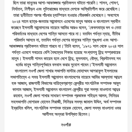
ছিল তারা মানুষের আশা-আকাঙ্ক্ষার প্রতিফলন ঘটাতে পারেনি। শাসন, শোষণ,
নির্যাতন, নিপীড়ন এবং লুটতরাজের মাধ্যমে দেশকে অস্থিতিশীল করে রেখেছিল।
তারা দুর্নীতিতে পরপর পাঁচবার চ্যাম্পিয়ন হওয়ার গৌরবর্জন দেখেছেন। অবশেষে
২০২৪ সালে ছাত্র-জনতার আন্দোলনে এদেশের মানুষ আবার ও বাংলাদেশ স্বাধীন
করেছন ইসলামী আন্দোলনের নায়েবে আমির আরও বলেন, ‘কেবলমাত্র দল ও নেতা
পরিবর্তনের মাধ্যমে দেশের শান্তি আসতে পারে না। যতদিন পর্যন্ত ন্যায়, নীতির
পরিবর্তন আসবে না, ততদিন পর্যন্ত দেশের মানুষের শান্তি শৃঙ্খলা এবং আশা-
আকাঙ্ক্ষার প্রতিফলন ঘটাতে পারবে না।’তিনি বলেন, ‘১৯৭১ সাল থেকে ২০২৪ সাল
পর্যন্ত এদেশে সবচেয়ে বেশি বৈষম্যের শিকার হয়েছে সংখ্যালঘু হিন্দু সম্প্রদায়ের
মানুষ। ইসলামী শাসন কায়েম হলে দেশে হিন্দু, মুসলমান, বৌদ্ধ, খ্রিস্টানসহ সব
ধর্মের মানুষ শান্তিপূর্ণভাবে বসবাস করার সুযোগ পাবেন।’ইসলামী আন্দোলন
বাংলাদেশ নওগাঁ জেলা শাখার সভাপতি মাস্টার মোহাম্মদ আশরাফুল ইসলামের
সভাপতিত্বে এ সময় ইসলামী আন্দোলন বাংলাদেশের নায়েবে আমির আল্লামা আব্দুল
হক আজাদ, রাজশাহী বিভাগের দায়িত্বপ্রাপ্ত কেন্দ্রীয় সাংগঠনিক সম্পাদক আবুল
কালাম আজাদ, ইসলামী আন্দোলন বাংলাদেশ কেন্দ্রীয় শূরা সদস্য মাওলানা আব্দুর
রহমান, নওগাঁ জেলা শাখার সাধারণ সম্পাদক প্রভাষক শহিদুল আলম, সিনিয়র
সহসভাপতি মোশারফ হোসেন সিরাজী, সিনিয়র সদস্য জামাল উদ্দিন, অর্থ সম্পাদক
ইব্রাহিম খলিল, সাংগঠনিক সম্পাদক তারেক হোসেন, জেলা সদস্য মাওলানা ওমর
আলীসহ অন্যরা উপস্থিত ছিলেন।
নওগাঁ#