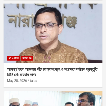
ধর্ম ও জীবন
নারায়ণগঞ্জ
আসন্ন ঈদুল আজহায় কাঁচা চামড়া সংগ্রহ ও সংরক্ষণে সর্বাত্মক প্রস্তুতি
ডিসি মো: রায়হান কবির
May 25, 2026
talas