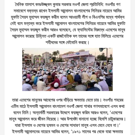
দৈনিক তালাশ.কমঃউজ্জ্বল কুমার সরকার নওগাঁ জেলা প্রতিনিধি: নওগাঁয় গণ
সমাবেশে বক্তব্য রাখেন ইসলামী আন্দোলন বাংলাদেশের সিনিয়র নায়েবে আমির
মুফতি সৈয়দ মুহাম্মদ ফয়জুল করীম বলেন আওয়ামী লীগ ও বিএনপির মধ্যে পার্থক্য
নেই বলে মন্তব্য করে ইসলামী আন্দোলন বাংলাদেশের সিনিয়র নায়েবে আমির মুফতি
সৈয়দ মুহাম্মদ ফয়জুল করীম আরও বলেছেন, যে ফ্যাসিস্টের বিরুদ্ধে এদেশের মানুষ
আন্দোলন করেছে চিহ্নিত একটি রাজনৈতিক দল তাদের সঙ্গে হাত মিলিয়ে এদেশের
শহীদদের সঙ্গে বেইমানি করছে।
তারা এদেশের মানুষের আবেগের ওপর দাঁড়িয়ে ক্ষমতায় যেতে চায়। নওগাঁয় শহরের
এটিম মাঠে ইসলামী আন্দোলন বাংলাদেশ নওগাঁ জেলা শাখার গণসমাবেশে এসব কথা
বলেন তিনি। অন্তর্বর্তী সরকারের উদ্দেশে ফয়জুল করিম আরও বলেন, ‘এদেশের
মানুষ আন্দোলন করে জীবন দিয়েছে। আর উপদেষ্টা বানানো হচ্ছে বিদেশি চাটুকারদের।
যারা ইসলাম ও দেশের দুষমন ও দেশের সাধারণ মানুষ এসব মেনে নেবে না।’
ইসলামী আন্দোলনের নায়েবে আমির বলেন, ‘১৯৭১ সালের পর থেকে যারা ক্ষমতায়