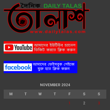
NOVEMBER 2024
M
T
W
T
F
S
S
1
2
3