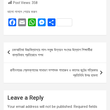
Post Views:
358
ভালো লাগলে শেয়ার করুন
F
E
W
M
S
a
m
h
es
h
ce
ail
at
se
ar
b
s
n
e
Post
চকআতিথা উচ্চবিদ্যালয়ে লাল-সবুজ উন্নয়ন সংঘের উদ্যোগ শিক্ষার্থীরা
o
A
g
navigation
বাল্যবিবাহ প্রতিরোধে শপথ
o
p
er
k
p
রানীনগরের প্রেসক্লাবের সাধারণ সম্পাদক শাহারুখ ও কালের কন্ঠের পত্রিকার
প্রতিনিধি উপর হামলা
Leave a Reply
Your email address will not be published.
Required fields