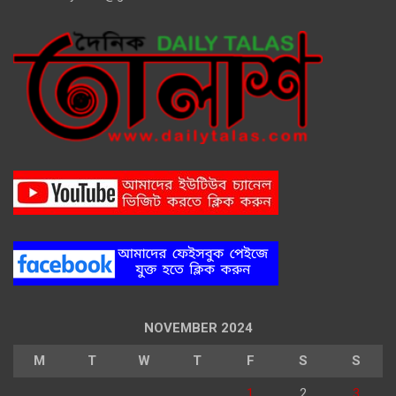
NOVEMBER 2024
M
T
W
T
F
S
S
1
2
3