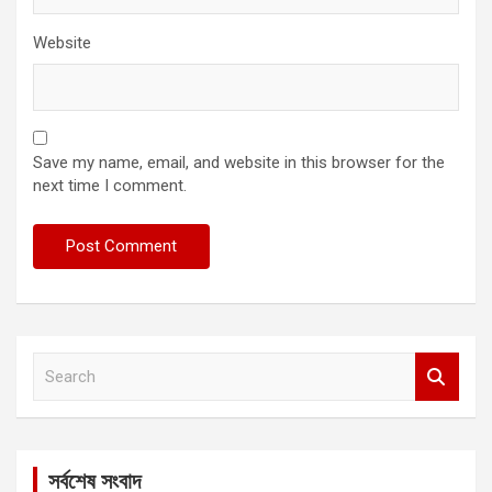
Website
Save my name, email, and website in this browser for the
next time I comment.
S
e
a
r
c
সর্বশেষ সংবাদ
h