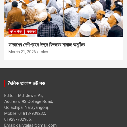
ধর্ম ও জীবন
সারাদেশ
তাড়াশের দেশীগ্রামে ঈদুল ফিতরের নামাজ অনুষ্ঠিত
March 21, 2026
talas
দৈনিক তালাশ ডট কম
Editor : Md. Jewel Ali,
Address: 93 College Road,
Golachipa, Narayangonj.
Mobile: 01818-939232,
01928-702966.
Email:
dailytalas@gmail.com