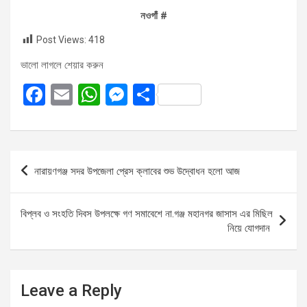
নওগাঁ #
Post Views:
418
ভালো লাগলে শেয়ার করুন
F
E
W
M
S
a
m
h
es
h
ce
ail
at
se
ar
b
s
n
e
Post
নারায়ণগঞ্জ সদর উপজেলা প্রেস ক্লাবের শুভ উদ্বোধন হলো আজ
o
A
g
navigation
o
p
er
বিপ্লব ও সংহতি দিবস উপলক্ষে গণ সমাবেশে না.গঞ্জ মহানগর জাসাস এর মিছিল
k
p
নিয়ে যোগদান
Leave a Reply