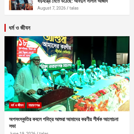
ষড়যন্ত্রে মেতে উঠেছে: আবদুস সালাম আজাদ
August 7, 2026
talas
ধর্ম ও জীবন
ধর্ম ও জীবন
নারায়ণগঞ্জ
অপসংস্কৃতির কবলে পবিত্র আশুরা আমাদের করণীয় শীর্ষক আলোচনা
সভা
June 19, 2026
talas