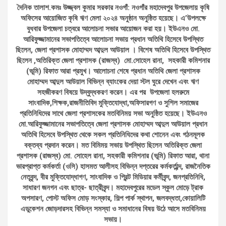
দৈনিক তালাশ.কমঃ উজ্জ্বল কুমার সরকার নওগাঁ: নওগাঁর মহাদেবপুর উপজেলায় কৃষি
অফিসের আয়োজিত কৃষি ঋণ মেলা ২০২৪ অনুষ্ঠান অনুষ্ঠিত হয়েছে। এ’উপলক্ষে
বুধবার উপজেলা চত্বরে আলোচনা সভার আয়োজন করা হয়। ইউএনও মো.
আরিফুজ্জামানের সভাপতিত্বে আলোচনা সভায় প্রধান অতিথি হিসেবে উপস্থিত
ছিলেন, জেলা প্রশাসক মোহাম্মদ আব্দুল আউয়াল । বিশেষ অতিথি হিসেবে উপস্থিত
ছিলেন ,অতিরিক্ত জেলা প্রশাসক (রাজস্ব) মো.সোহেল রানা, সহকারী কমিশনার
(ভূমি) রিফাত আরা প্রমুখ। আলোচনা শেষে প্রধান অতিথি জেলা প্রশাসক
মোহাম্মদ আব্দুল আউয়াল বিভিন্ন ব্যাংকের দেয়া স্টল ঘুরে দেখেন এবং ঋণ
সহজীকরণ বিষয়ে উদ্বুদ্ধকরণ করেন। এর পর উপজেলা হলরুমে
সাংবাদিক,শিক্ষক,রাজনীতিবিদ মুক্তিযোদ্ধা,অফিসারগণ ও সুশিল সমাজের
প্রতিনিধিদের সাথে জেলা প্রশাসকের মতবিনিময় সভা অনুষ্ঠিত হয়েছে। ইউএনও
মো.আরিফুজ্জামানের সভাপতিত্বে জেলা প্রশাসক মোহাম্মদ আব্দুল আউয়াল প্রধান
অতিথি হিসেবে উপস্থিত থেকে সকল প্রতিনিধিদের কথা শোনেন এবং গঠনমূলক
বক্তব্য প্রদান করেন। মত বিমিময় সভায় উপস্থিত ছিলেন অতিরিক্ত জেলা
প্রশাসক (রাজস্ব) মো. সোহেল রানা, সহকারী কমিশনার (ভূমি) রিফাত আরা, থানা
ভারপ্রাপ্ত কর্মকর্তা (ওসি) হাসমত আলীসহ বিভিন্ন দপ্তরের কর্মকর্তাব্ন্দ, রাজনৈতিক
নেতৃবৃন্দ, বীর মুক্তিযোদ্ধাগণ, সাংবাদিক ও প্রিন্ট মিডিয়ার কর্মীবৃন্দ, জনপ্রতিনিধি,
সাধারণ জনগন এবং ছাত্র- ছাত্রীবৃন্দ। মহাদেবপুরের মডেল স্কুল মোড়ে ট্রাক
অপসারণ, পোস্ট অফিস মোড় সংস্কার, শিল্প পার্ক স্থাপন, জলবদ্ধতা,কোয়ালিটি
এডুকেশন জোড়দারসহ বিভিন্ন সমস্যা ও সমাধানের বিষয় উঠে আসে মতবিনিময়
সভায়।