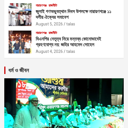
নারায়ণগঞ্জ
রাজনীতি
জুলাই গণঅভ্যুত্থান দিবস উপলক্ষে নারায়ণগঞ্জে ১১
দলীয় ঐক্যের সমাবেশ
August 5, 2026
talas
নারায়ণগঞ্জ
রাজনীতি
বিএনপির নেতৃত্ব নিয়ে মন্তব্য কোনোভাবেই
গ্রহণযোগ্য নয়: জহির আহমেদ সোহেল
August 4, 2026
talas
ধর্ম ও জীবন