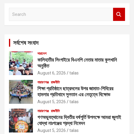
S
e
a
r
c
সর্বশেষ সংবাদ
h
সারাদেশ
কালিহাতীর সিংগাইরে বিএনপি নেতার মাতার কুলখানি
অনুষ্ঠিত
August 6, 2026
talas
নারায়ণগঞ্জ
রাজনীতি
শিক্ষা প্রতিষ্ঠানে ছাত্রদলের উপর জামাত-শিবিরের
হামলার প্রতিবাদে সুলতান এর নেতৃত্বে বিক্ষোভ
August 5, 2026
talas
নারায়ণগঞ্জ
রাজনীতি
গণঅভ্যুত্থানের দ্বিতীয় বর্ষপূর্তি উপলক্ষে আমরা জুলাই
যোদ্ধা নাঃগঞ্জের শ্রদ্ধা নিবেদন
August 5, 2026
talas