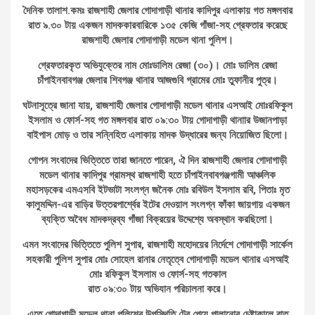
দৈনিক তালাশ.কমঃ রাজশাহী জেলার গোদাগাড়ী থানার কাদিপুর এলাকায় গত মঙ্গলবার
রাত ৯.৩০ টায় একজন মাদককারবারিকে ১৩৫ কেজি গাঁজা-সহ গ্রেফতার করেছে
রাজশাহী জেলার গোদাগাড়ী মডেল থানা পুলিশ।
গ্রেফতারকৃত অভিযুক্তের নাম মোঃডালিম রেজা (৩০)। মোঃ ডালিম রেজা
চাঁপাইনবাবগঞ্জ জেলার শিবগঞ্জ থানার আজগুবি গ্রামের মোঃ তুফানীর পুত্র।
ঘটনাসূত্রে জানা যায়, রাজশাহী জেলার গোদাগাড়ী মডেল থানার এসআই মোঃরফিকুল
ইসলাম ও ফোর্স-সহ গত মঙ্গলবার রাত ০৯:৩০ টায় গোদাগাড়ী থানাার উজানপাড়া
বাইপাস মোড় ও তার সন্নিহিত এলাকায় মাদক উদ্ধারের জন্য নিয়োজিত ছিলো।
গোপন সংবাদের ভিত্তিতে তারা জানতে পারেন, ঐ দিন রাজশাহী জেলার গোদাগাড়ী
মডেল থানার কাদিপুর গ্রামস্থ রাজশাহী হতে চাঁপাইনবাবগঞ্জগামী আঞ্চলিক
মহাসড়কের এমএসবি ইটভাটা সংলগ্ন জনৈক মোঃ রবিউল ইসলাম রবি, পিতাঃ মৃত
কালুমদ্দিন-এর বাড়ির উত্তরপার্শ্বের ইটের দেওয়াল সংলগ্ন ফাঁকা জায়গায় একজন
ব্যক্তি অবৈধ মাদকদ্রব্য গাঁজা বিক্রয়ের উদ্দেশ্যে অবস্থান করছিলো।
এমন সংবাদের ভিত্তিতে পুলিশ সুপার, রাজশাহী মহোদয়ের নির্দেশে গোদাগাড়ী সার্কেল
সহকারী পুলিশ সুপার মোঃ সোহেল রানার নেতৃত্বে গোদাগাড়ী মডেল থানার এসআই
মোঃ রফিকুল ইসলাম ও ফোর্স-সহ গতকাল
রাত ০৯:৩০ টায় অভিযান পরিচালনা করে।
এতে গোদাগাড়ী মডেল থানা পুলিশের উপস্থিতি টের পেয়ে পালানোর চেষ্টাকালে রাত