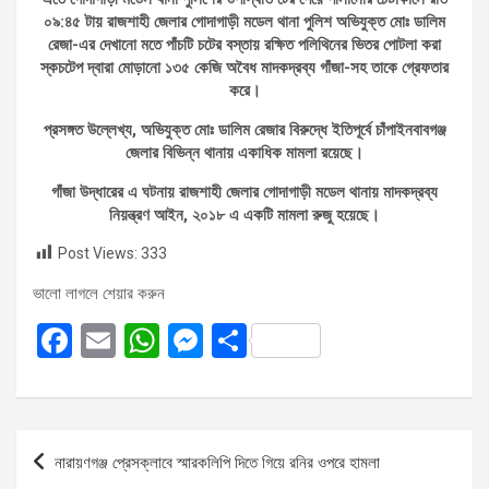
০৯:৪৫ টায় রাজশাহী জেলার গোদাগাড়ী মডেল থানা পুলিশ অভিযুক্ত মোঃ ডালিম
রেজা-এর দেখানো মতে পাঁচটি চটের বস্তায় রক্ষিত পলিথিনের ভিতর পোটলা করা
স্কচটেপ দ্বারা মোড়ানো ১৩৫ কেজি অবৈধ মাদকদ্রব্য গাঁজা-সহ তাকে গ্রেফতার
করে।
প্রসঙ্গত উল্লেখ্য, অভিযুক্ত মোঃ ডালিম রেজার বিরুদ্ধে ইতিপূর্বে চাঁপাইনবাবগঞ্জ
জেলার বিভিন্ন থানায় একাধিক মামলা রয়েছে।
গাঁজা উদ্ধারের এ ঘটনায় রাজশাহী জেলার গোদাগাড়ী মডেল থানায় মাদকদ্রব্য
নিয়ন্ত্রণ আইন, ২০১৮ এ একটি মামলা রুজু হয়েছে।
Post Views:
333
ভালো লাগলে শেয়ার করুন
F
E
W
M
S
a
m
h
es
h
ce
ail
at
se
ar
b
s
n
e
Post
নারায়ণগঞ্জ প্রেসক্লাবে স্মারকলিপি দিতে গিয়ে রনির ওপরে হামলা
o
A
g
navigation