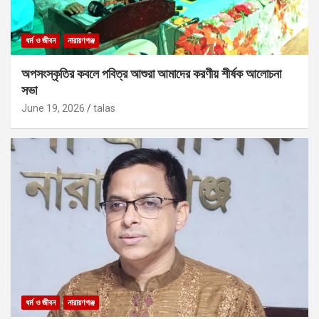
ধর্ম ও জীবন
নারায়ণগঞ্জ
অপসংস্কৃতির কবলে পবিত্র আশুরা আমাদের করণীয় শীর্ষক আলোচনা
সভা
June 19, 2026
talas
ধর্ম ও জীবন
নারায়ণগঞ্জ