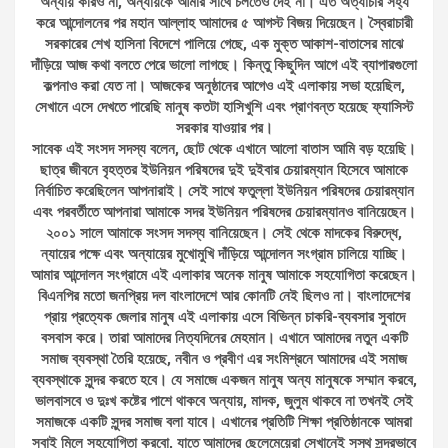
অন্যায় করিও না, অন্যায়কে আমার সাথে চলতেও দেই না। এত অত্যাচার সহ্য
করে আন্দোলনের পর মহান আল্লাহ আমাদের ৫ আগস্ট বিজয় দিয়েছেন। স্বৈরাচারী
সরকারের শেখ হাসিনা বিদেশে পালিয়ে গেছে, এক মুক্ত আকাশ-বাতাসের মাঝে
দাঁড়িয়ে আজ কথা বলতে পেরে ভালো লাগছে। কিন্তু কিছুদিন আগে এই ব্যাপারগুলো
কল্পনাও করা যেত না। আজকের অনুষ্ঠানের আগেও এই এলাকায় সভা হয়েছিল,
সেখানে এসে দেখতে পারেছি মানুষ কতটা হাসিখুশি এবং প্রাণবন্ত হয়েছে ফ্যাসিস্ট
সরকার যাওয়ার পর।
সাবেক এই সংসদ সদস্য বলেন, ছোট থেকে এখানে আলো বাতাস আমি বড় হয়েছি।
ছাত্র জীবনে বৃহত্তর ইউনিয়ন পরিষদের দুই দুইবার চেয়ারম্যান হিসেবে আমাকে
নির্বাচিত করেছিলেন আপনারাই। সেই সাথে ফতুল্লা ইউনিয়ন পরিষদের চেয়ারম্যান
এবং পরবর্তীতে আপনারা আমাকে সদর ইউনিয়ন পরিষদের চেয়ারম্যানও বানিয়েছেন।
২০০১ সালে আমাকে সংসদ সদস্য বানিয়েছেন। সেই থেকে মাদকের বিরুদ্ধে,
ন্যায়ের পক্ষে এবং অন্যায়ের মুখোমুখি দাঁড়িয়ে আন্দোলন সংগ্রাম চালিয়ে যাচ্ছি।
আমার আন্দোলন সংগ্রামে এই এলাকার অনেক মানুষ আমাকে সহযোগিতা করেছেন।
বিএনপির মতো জনপ্রিয় দল বাংলাদেশে আর কোনটি নেই ছিলও না। বাংলাদেশের
প্রায় প্রত্যেক জেলার মানুষ এই এলাকায় এসে বিভিন্ন চাকরি-ব্যবসার সুবাদে
বসবাস করে। তারা আমাদের নিত্যদিনের মেহমান। এখানে আমাদের নতুন একটি
সমাজ ব্যবস্থা তৈরি হয়েছে, নবীন ও প্রবীণ এর সংমিশ্রনে আমাদের এই সমাজ
ব্যবস্থাকে সুন্দর করতে হবে। যে সমাজে একজন মানুষ অন্য মানুষকে সম্মান করবে,
ভালবাসবে ও দুঃখ কষ্টের পাশে থাকবে অন্যায়, মাদক, জুলুম থাকবে না তখনই সেই
সমাজকে একটি সুন্দর সমাজ বলা যাবে। এখানের প্রতিটি শিক্ষা প্রতিষ্ঠানকে আমরা
সবাই মিলে সহযোগিতা করবো, যাতে আমাদের ছেলেমেয়েরা সেখানেই সুস্থ সুন্দরভাবে