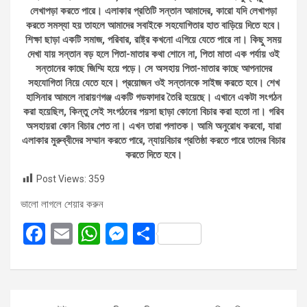
লেখাপড়া করতে পারে। এলাকার প্রতিটি সন্তান আমাদের, কারো যদি লেখাপড়া
করতে সমস্যা হয় তাহলে আমাদের সবাইকে সহযোগিতার হাত বাড়িয়ে দিতে হবে।
শিক্ষা ছাড়া একটি সমাজ, পরিবার, রাষ্ট্র কখনো এগিয়ে যেতে পারে না। কিছু সময়
দেখা যায় সন্তান বড় হলে পিতা-মাতার কথা শোনে না, পিতা মাতা এক পর্যায় ওই
সন্তানের কাছে জিম্মি হয়ে পড়ে। সে অসহায় পিতা-মাতার কাছে আপনাদের
সহযোগিতা নিয়ে যেতে হবে। প্রয়োজন ওই সন্তানকে সাইজ করতে হবে। শেখ
হাসিনার আমলে নারায়ণগঞ্জ একটি গডফাদার তৈরি হয়েছে। এখানে একটা সংগঠন
করা হয়েছিল, কিন্তু সেই সংগঠনের পয়সা ছাড়া কোনো বিচার করা হতো না। গরিব
অসহায়রা কোন বিচার পেত না। এখন তারা পলাতক। আমি অনুরোধ করবো, যারা
এলাকার মুরুব্বীদের সম্মান করতে পারে, ন্যায়বিচার প্রতিষ্ঠা করতে পারে তাদের বিচার
করতে দিতে হবে।
Post Views:
359
ভালো লাগলে শেয়ার করুন
F
E
W
M
S
a
m
h
es
h
ce
ail
at
se
ar
b
s
n
e
Post