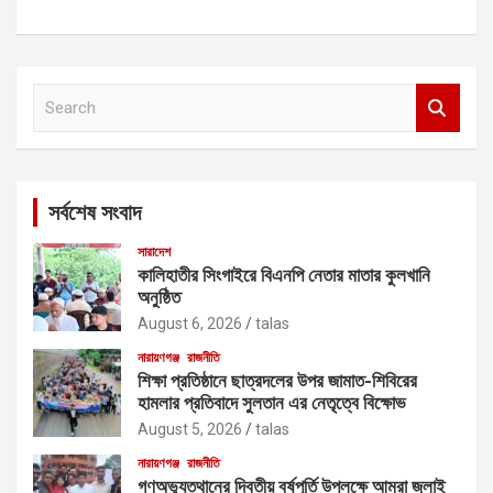
S
e
a
r
c
সর্বশেষ সংবাদ
h
সারাদেশ
কালিহাতীর সিংগাইরে বিএনপি নেতার মাতার কুলখানি
অনুষ্ঠিত
August 6, 2026
talas
নারায়ণগঞ্জ
রাজনীতি
শিক্ষা প্রতিষ্ঠানে ছাত্রদলের উপর জামাত-শিবিরের
হামলার প্রতিবাদে সুলতান এর নেতৃত্বে বিক্ষোভ
August 5, 2026
talas
নারায়ণগঞ্জ
রাজনীতি
গণঅভ্যুত্থানের দ্বিতীয় বর্ষপূর্তি উপলক্ষে আমরা জুলাই