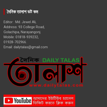
দৈনিক তালাশ ডট কম
Editor : Md. Jewel Ali,
Address: 93 College Road,
Golachipa, Narayangonj.
Mobile: 01818-939232,
01928-702966.
Email:
dailytalas@gmail.com