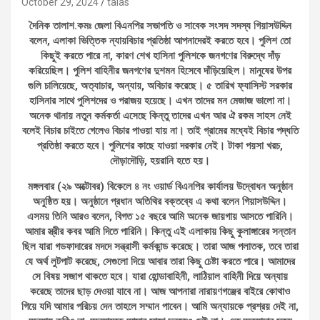
October 29, 2024
talas
দৈনিক তালাশ.কমঃ জেলা বিএনপির সভাপতি ও সাবেক সংসদ সদস্য গিয়াসউদ্দিন
বলেন, এলাকা ভিত্তিক ন্যায়বিচার প্রতিষ্ঠা আপনাদেরই করতে হবে। পুলিশ তো
কিছুই করতে পারে না, কারণ শেখ হাসিনা পুলিশকে জনগণের বিরুদ্ধে দাঁড়
করিয়েছিল। পুলিশ বাহিনীর জনগণের দুশমন হিসেবে দাঁড়িয়েছিল। মানুষের উপর
গুলি চালিয়েছে, অত্যাচার, অন্যায়, অবিচার করেছে। ৫ তারিখ ফ্যাসিস্ট সরকার
হাসিনার সাথে পুলিশদের ও পরাজয় হয়েছে। এখন তাদের মন মেজাজ ভালো না।
অনেক থানায় নতুন কর্মকর্তা এসেছে কিন্তু তাদের এখন আর ঐ রকম সাহস নেই
বলেই বিচার চাইতে গেলেও বিচার পাওয়া যায় না। তাই গ্রামের মধ্যেই বিচার পদ্ধতি
প্রতিষ্ঠা করতে হবে। পুলিশের কাছে যাওয়া দরকার নেই। টাকা পয়সা খরচ,
দৌড়াদৌড়ি, হয়রানি হতে হয়।
মঙ্গলবার (২৯ অক্টোবর) বিকেলে ৪ নং ওয়ার্ড বিএনপির কার্যালয় উদ্বোধন অনুষ্ঠান
অনুষ্ঠিত হয়। অনুষ্ঠানে প্রধান অতিথির বক্তব্যে এ কথা বলেন গিয়াসউদ্দিন।
এসময় তিনি আরও বলেন, বিগত ১৫ বছরে আমি অনেক জায়গায় আসতে পারিনি।
আমার স্ত্রীর কবর আমি দিতে পারিনি। কিন্তু এই এলাকায় কিছু কুলাঙ্গারের সন্তান
ছিল যারা গডফাদারের মদদে সন্ত্রাসী কর্মকান্ড করেছে। তারা আজ পলাতক, তবে তারা
যে অর্থ লুটপাট করেছে, সেগুলো দিয়ে আবার তারা কিছু চেষ্টা করতে পারে। আমাদের
সে বিষয় সজাগ থাকতে হবে। যারা হোন্ডাবাহিনী, লাঠিয়াল বাহিনী দিয়ে অন্যায়
করেছে তাদের ছাড় দেওয়া যাবে না। আজ আপনারা নারায়ণগঞ্জের বাইরে কোথাও
গিয়ে যদি আমার পরিচয় দেন তাহলে সম্মান পাবেন। আমি অন্যায়কে প্রশ্রয় দেই না,