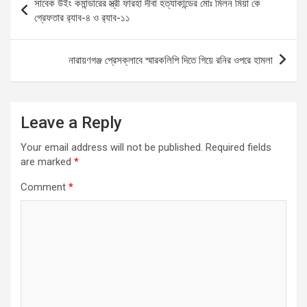
সাবেক উইং কমান্ডারের স্ত্রী ফারহা দীবা হত্যাকান্ডের মোঃ মিলন মিয়া কে
o
A
g
navigation
গ্রেফতার র‍্যাব-৪ ও র‍্যাব-১১
o
p
er
k
p
নারায়ণগঞ্জ প্রেসক্লাবে স্মারকলিপি দিতে গিয়ে রনির ওপরে হামলা
Leave a Reply
Your email address will not be published.
Required fields
are marked
*
Comment
*