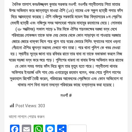
দৈনিক তালাশ.কমঃউজ্জ্বল কুমার সরকার নওগাঁ: নওগাঁর পত্নীতলায় পিতা মাতার
উপর অভিমান করে জান্নাতুন মাওয়া ঐশি (১৪) নামের এক স্কুল ছাত্রী গলায় ফাঁস
দিয়ে আত্মহত্যা করেছে। ঐশি নজিপুর সরকারি মডেল উচ্চ বিদ্যালয়ের ৮ম শ্রেণির
মেধাবী ছাত্রী এবং নজিপুর সদর আলহেরা পাড়ার মাহাবুর রহমানের মেয়ে। সোমবার
(২৮ অক্টোবর) সকাল সাড়ে ৯ টার দিকে ঐশির শয়নকক্ষের দরজা বন্ধ দেখে
পরিবারের লোকজন তাকে ডাক দেয় ভেতর থেকে কোন সাড়াশব্দ না পাওয়ায় দরজায়
জোরে জোরে ধাক্কা দিলে পরে খুলে যায় ঘরের ভেতরে সিলিং ফ্যানের সাথে ওড়না
পেঁচানো ঐশির ঝুলন্ত মরদেহ দেখতে পান তারা। পরে থানা পুলিশ কে খবর দেওয়া
হয়। স্থানীয় সূত্রে জানা যায় রবিবার রাতে তার বাবা মা তাকে বকাঝকা করলে নিজ
ঘরের দড়জা বন্ধ করে শুয়ে পড়ে। পুলিশের ধারনা মা বাবার উপর অভিমান করে রাতের
যে কোন সময় গলায় ফাঁস দিয়ে ঝুলে তার মৃত্যু হতে পারে। পত্নীতলা থানার
অফিসার ইনচার্জ ওসি শাহ মোঃ এনায়েতুর রহমান বলেন, খবর পেয়ে পুলিশ লাশের
সুরতহাল রিপোর্ট তৈরী করেন, পরিবারের আবেদনের প্রেক্ষিতে এবং কোন অভিযোগ না
থাকায় লাশ বিনা ময়না তদন্তে পরিবারের কাছে হস্তান্তর করা হয়েছে।
নওগাঁ #
Post Views:
303
ভালো লাগলে শেয়ার করুন
F
E
W
M
S