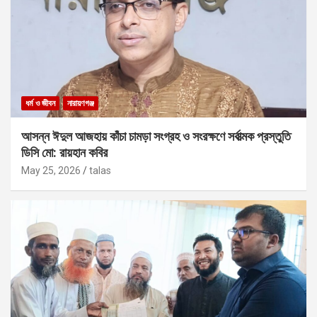
ধর্ম ও জীবন
নারায়ণগঞ্জ
আসন্ন ঈদুল আজহায় কাঁচা চামড়া সংগ্রহ ও সংরক্ষণে সর্বাত্মক প্রস্তুতি
ডিসি মো: রায়হান কবির
May 25, 2026
talas