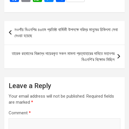
a
m
h
es
h
ce
ail
at
se
ar
b
s
n
e
Post
নওগাঁয় বিএনপির ৪৬তম প্রতিষ্ঠা বার্ষিকী উপলক্ষে দরিদ্র মানুষের চিকিৎসা সেবা
o
A
g
navigation
দেওয়া হয়েছে
o
p
er
k
p
তারেক রহমানের বিরুদ্ধে দায়েরকৃত সকল মামলা প্রত্যাহারের দাবিতে মহানগর
বিএনপি’র বিক্ষোভ মিছিল
Leave a Reply
Your email address will not be published.
Required fields
are marked
*
Comment
*