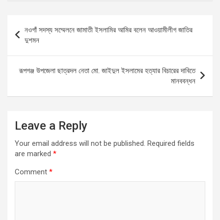
ce
ail
at
se
ar
b
s
n
e
Post
নওগাঁ সদস্য সম্মেলনে জামাতী ইসলামির আমির বলেন আওয়ামীলীগ জাতির
o
A
g
navigation
দুশমন
o
p
er
k
p
রূপগঞ্জ উপজেলা ছাত্রদল নেতা মো. জাইদুল ইসলামের হত্যার বিচারের দাবিতে
মানববন্ধন
Leave a Reply
Your email address will not be published.
Required fields
are marked
*
Comment
*