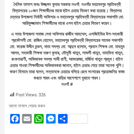
দৈনিক তালাশ.কমঃ উজ্জ্বল কুমার সরকার নওগাঁ: নওগাঁর মহাদেবপুর প্রতিবন্ধী
বিদ্যালয়ের ১০জন শিক্ষার্থীদের মাঝে হুইল চেয়ার বিতরণ করা হয়েছে। বিদ্যালয়
চত্তরে উপজেলা নির্বাহী অফিসার ও মহাদেবপুর প্রতিবন্ধী বিদ্যালয়ের সভাপতি মো.
আরিফুজ্জামান শিক্ষার্থীদের মাঝে এসব হুইল চেয়ার বিতরণ করেন।
এ সময় উপজেলা সমাজ সেবা অফিসার রাজীব আহম্মেদ, এলজিইডির উপ-সহকারী
প্রকৌশলী মো. রাজিব হোসেন, মহাদেবপুর প্রতিবন্ধী বিদ্যালয়ের সাবেক সভাপতি
মো. ফয়েজ উদ্দীন মন্ডল, দাতা সদস্য মো. আব্দুস ছালাম, প্রধান শিক্ষক মো. মাহমুম
আলম, সহকারী শিক্ষক তরুণ কুমার, মৌসুমী খাতুন, লাভলী খাতুন, তাহমিনা খাতুন,
রংকনারাণী, অভিভাবক সদস্য সাথী রাণী, আফরোজা, মর্জিনা খাতুন প্রমুখ। হুইল
চেয়ার পাওয়া শিক্ষার্থীদের অভিভাবকরা জানান, হুইল চেয়ার পেয়ে তারা অনেক খুশি।
কারণ হিসাবে তারা বলেন, সন্তানকে চেয়ারে বসিয়ে রেখে সংসারের প্রয়োজনিয় কাজ
করতে পারব এবং বাড়ির আশেপাশে ঘুরাতে পারব।
নওগাঁ #
Post Views:
326
ভালো লাগলে শেয়ার করুন
F
E
W
M
S
a
m
h
es
h