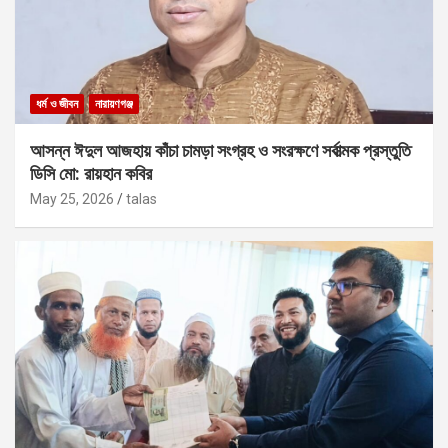
ধর্ম ও জীবন
নারায়ণগঞ্জ
আসন্ন ঈদুল আজহায় কাঁচা চামড়া সংগ্রহ ও সংরক্ষণে সর্বাত্মক প্রস্তুতি
ডিসি মো: রায়হান কবির
May 25, 2026
talas