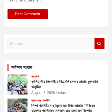
next time I comment.
S
e
a
r
c
সর্বশেষ সংবাদ
h
সারাদেশ
কালিহাতীর সিংগাইরে বিএনপি নেতার মাতার কুলখানি
অনুষ্ঠিত
August 6, 2026
talas
নারায়ণগঞ্জ
রাজনীতি
শিক্ষা প্রতিষ্ঠানে ছাত্রদলের উপর জামাত-শিবিরের
হামলার প্রতিবাদে সুলতান এর নেতৃত্বে বিক্ষোভ