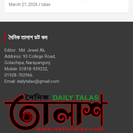
March 21, 2026
talas
দৈনিক তালাশ ডট কম
Editor : Md. Jewel Ali,
Address: 93 College Road,
Golachipa, Narayangonj.
Mobile: 01818-939232,
01928-702966.
Email:
dailytalas@gmail.com