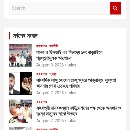
S
e
a
r
c
সর্বশেষ সংবাদ
h
নারায়ণগঞ্জ
রাজনীতি
মাদক ও ছিনতাই এর বিরুদ্ধে ১নং বাবুরাইলে
প্রস্তুতিমূলক আলোচনা
August 8, 2026
talas
নারায়ণগঞ্জ
স্বাস্থ্য
সাংবাদিক সাজু হোসেন ডেঙ্গু জ্বরে আক্রান্ত সুস্থতা
কামনায় দোয়া চেয়েছে পরিবার
August 7, 2026
talas
নারায়ণগঞ্জ
সহযাত্রী মানবকল্যান ফাউন্ডেশনের পক্ষ থেকে অসহায় ও
দুঃস্থ মানুষের মাঝে উপহার
August 7, 2026
talas
নারায়ণগঞ্জ
রাজনীতি