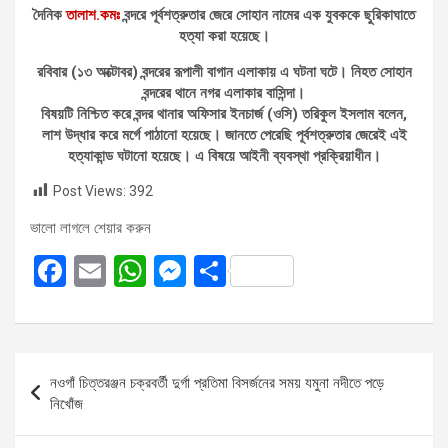
দৈনিক
তালাশ.কমঃ
বন্দরে পূর্বশত্রুতার জেরে সোহান নামের এক যুবককে ছুরিকাঘাতে
হত্যা করা হয়েছে।
রবিবার (১৩ অক্টোবর) বন্দরের রূপালী বাগান এলাকায় এ ঘটনা ঘটে। নিহত সোহান
বন্দরের থানে নগর এলাকার বাসিন্দা।
বিষয়টি নিশ্চিত করে বন্দর থানার অফিসার ইনচার্জ (ওসি) তরিকুল ইসলাম বলেন,
লাশ উদ্ধার করে মর্গে পাঠানো হয়েছে। জানতে পেরেছি পূর্বশত্রুতার জেরেই এই
হত্যাকান্ড ঘটানো হয়েছে। এ বিষয়ে আইনী ব্যবস্থা প্রক্রিয়াধীন।
Post Views:
392
ভালো লাগলে শেয়ার করুন
F
E
W
M
S
a
m
h
es
h
ce
ail
at
se
ar
b
s
n
e
Post
নওগাঁ চিত্তরঞ্জন চক্রবর্তী দুর্গা প্রতিমা বিসর্জনের সময় যমুনা নদীতে পড়ে
o
A
g
navigation
নিখোঁজ
o
p
er