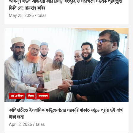
আসন্ন ঈদুল আজহায় কাঁচা চামড়া সংগ্রহ ও সংরক্ষণে সর্বাত্মক প্রস্তুতি
ডিসি মো: রায়হান কবির
May 25, 2026
talas
ধর্ম ও জীবন
শিক্ষা
সারাদেশ
কালিহাতীতে ইসলামিক ফাউন্ডেশনের সরকারি যাকাত ফান্ডে প্রায় দুই লাখ
টাকা জমা
April 2, 2026
talas